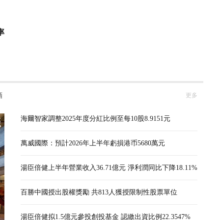
率
酒
更多
海爾智家調整2025年度分紅比例至每10股8.9151元
萬威國際：預計2026年上半年虧損港币5680萬元
湯臣倍健上半年營業收入36.71億元 淨利潤同比下降18.11%
百勝中國授出股權獎勵 共813人獲授限制性股票單位
湯臣倍健拟1.5億元參投創投基金 認繳出資比例22.3547%