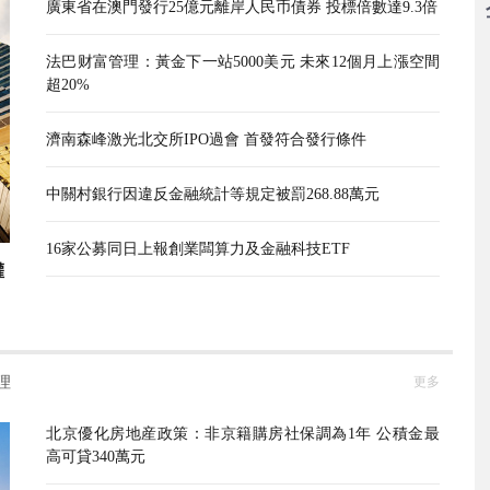
廣東省在澳門發行25億元離岸人民币債券 投標倍數達9.3倍
法巴财富管理：黃金下一站5000美元 未來12個月上漲空間
超20%
濟南森峰激光北交所IPO過會 首發符合發行條件
中關村銀行因違反金融統計等規定被罰268.88萬元
16家公募同日上報創業闆算力及金融科技ETF
權
理
更多
北京優化房地産政策：非京籍購房社保調為1年 公積金最
高可貸340萬元