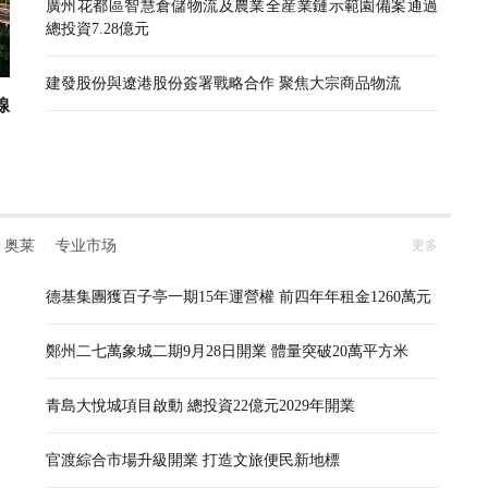
廣州花都區智慧倉儲物流及農業全産業鏈示範園備案通過
總投資7.28億元
建發股份與遼港股份簽署戰略合作 聚焦大宗商品物流
線
奥莱
专业市场
更多
/
德基集團獲百子亭一期15年運營權 前四年年租金1260萬元
鄭州二七萬象城二期9月28日開業 體量突破20萬平方米
青島大悅城項目啟動 總投資22億元2029年開業
官渡綜合市場升級開業 打造文旅便民新地標