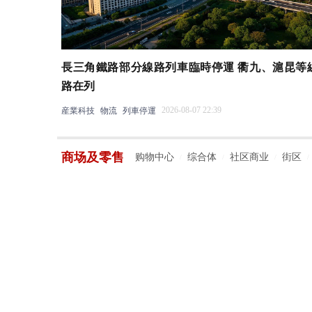
長三角鐵路部分線路列車臨時停運 衢九、滬昆等
路在列
2026-08-07 22:39
産業科技
物流
列車停運
商场及零售
购物中心
综合体
社区商业
街区
/
/
/
/