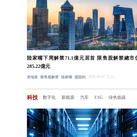
陸家嘴下周解禁71.1億元居首 限售股解禁總市
285.22億元
2026-08-07 22:23
房地産
限售股解禁
陸家嘴
盟固利
科技
数字化
新能源
汽车
ESG
绿色低碳
/
/
/
/