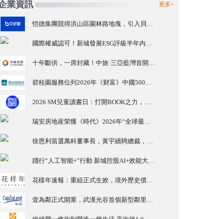
企業資訊
更多+
恺德集團競得洪山區園林路地塊，引入貝好家C2M産品定位及營銷服務
國際權威認可！新城發展ESG評級半年内由A級升至AA級
十年斷供，一席封藏！中旅·三亞藍灣首開勁銷15億，三亞主城住宅銷量/單價TOP1
碧桂園服務位列2026年《财富》中國500強第321位 排名穩步上升彰顯發展韌性
2026 SM兒童讀書日：打開BOOK之力，一夏BOOK思議
瑞安房地産荣獲《時代》2026年“全球最具影響力公司”稱号 中國首家、亦是唯一獲此殊荣的房地産企業
徐恩利當選萬科董事長，黃宇續聘總裁，“徐黃”組合持續推進化險與發展
踐行“人工智能+”行動 新城控股AI+效能大賽激活組織創新活力
花樣年速報：重組正式生效，境外歷史債務出清
壹為鄰正式開業，武漢光谷首個新型鄰里生活中心投入運營