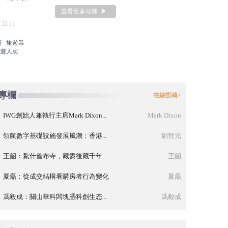
查看更多頭條 ▶
 22:11
地金額為上半年兩倍
中報觀察 
養
旅遊業
2026-08-08 00
科技
遊人次
專欄
在線投稿+
IWG創始人兼執行主席Mark Dixon...
Mark Dixon
領航數字基礎設施發展風潮：香港...
劉智元
王韶：紮什倫布寺，藏盡後藏千年...
王韶
夏磊：從成交結構看購房者行為變化
夏磊
馮毅成：關山華科闆塊憑科創生态...
馮毅成