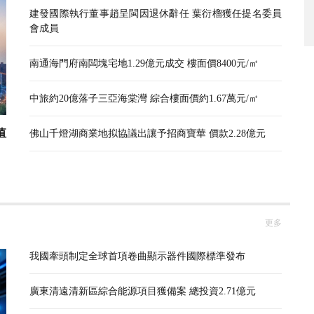
建發國際執行董事趙呈閩因退休辭任 葉衍榴獲任提名委員
會成員
南通海門府南闆塊宅地1.29億元成交 樓面價8400元/㎡
中旅約20億落子三亞海棠灣 綜合樓面價約1.67萬元/㎡
值
佛山千燈湖商業地拟協議出讓予招商寶華 價款2.28億元
更多
我國牽頭制定全球首項卷曲顯示器件國際標準發布
廣東清遠清新區綜合能源項目獲備案 總投資2.71億元