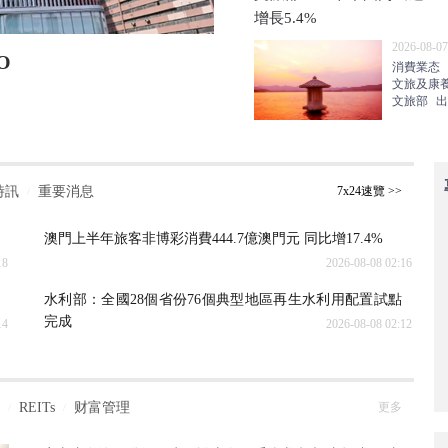
增長5.4%
2026-08-07
O
7月極致補倉 中海單月拿
消費業态
文旅及康
2026-08-07 22:57
房地産
文旅部
出
時訊
重要消息
7x24速覽 >>
/
澳門上半年旅客非博彩消費444.7億澳門元 同比增17.4%
18
2026-08-08 02:16
水利部：全國28個省份76個典型地區再生水利用配置試點
完成
14
2026-08-08 02:12
REITs
财富管理
更多
/
/