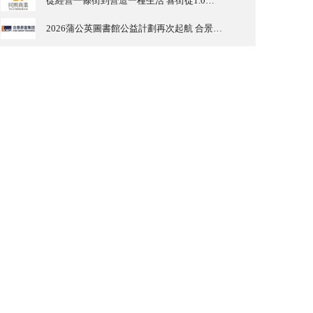
從經營一條街到營造一種生活 喜街從1.0到2.0的四維進化
2026蒲公英圖書館公益計劃再次起航 合景泰富商辦攜手廣東省麥田教育基金會築夢鄉村兒童未來