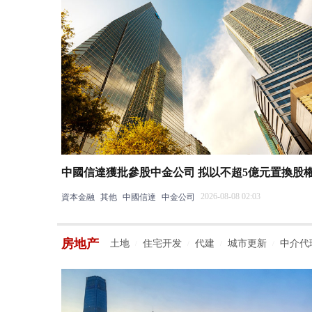
中國信達獲批參股中金公司 拟以不超5億元置換股
2026-08-08 02:03
資本金融
其他
中國信達
中金公司
房地产
土地
住宅开发
代建
城市更新
中介代
/
/
/
/