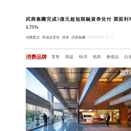
武商集團完成5億元超短期融資券兌付 票面利
1.75%
2026-08-07 20:22
消費業态
商場及零售
債券
武商集團
消费品牌
零售
商超
快消
电商
奢侈品
白
/
/
/
/
/