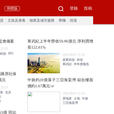
登錄
投稿
簡體版
賃
文旅及康養
物業及城市服務
專欄
現場
監會備案
寒武紀上半年營收59.96億元 淨利潤增
長122.61%
 22:19
IPO
科技
2026-08-07 21:24
産業科技
科技
寒武紀
半年度報告
籍購房社保
萬元
中旅約20億落子三亞海棠灣 綜合樓面
價約1.67萬元/㎡
 22:13
策
北京
2026-08-07 21:19
策
房地産
土地
中旅
款
三亞海棠灣
3億 同比