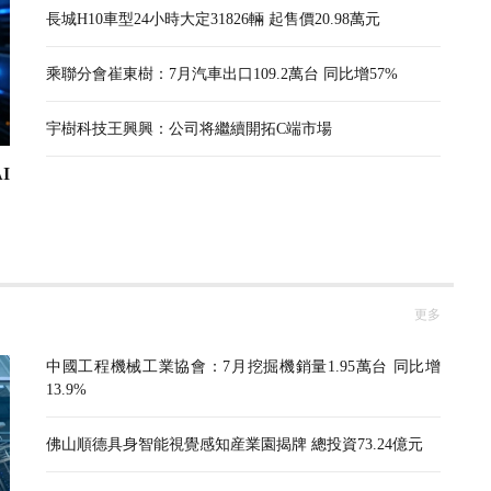
長城H10車型24小時大定31826輛 起售價20.98萬元
乘聯分會崔東樹：7月汽車出口109.2萬台 同比增57%
宇樹科技王興興：公司将繼續開拓C端市場
I
更多
中國工程機械工業協會：7月挖掘機銷量1.95萬台 同比增
13.9%
佛山順德具身智能視覺感知産業園揭牌 總投資73.24億元