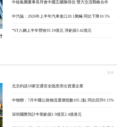
中核集團董事長拜會中國五礦陳得信 雙方交流戰略合作
中汽協：2026年上半年汽車進口20.1萬輛 同比下降10.5%
*ST八鋼上半年營收93.19億元 淨虧損3.42億元
計
更多
北京約談10家交通安全隐患突出貨運企業
中物聯：7月中國公路物流運價指數105.2點 同比回升0.15%
深圳國際預計中期虧損1.9億至2.4億港元