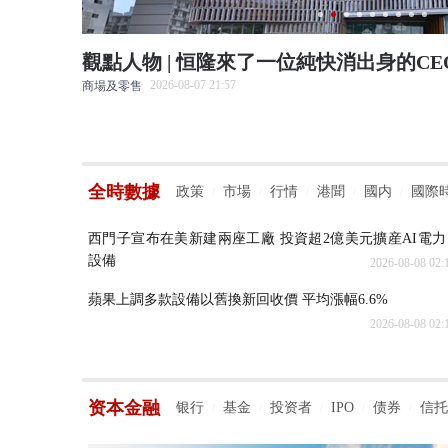
場防禦戰
觀點人物 | 恒隆來了一位純快消出身的CE
2026-08-07 21:57
商場及零售
全時數據
政策
市場
行情
港聞
國内
國際
/
/
/
/
/
西門子宣布在美新建兩座工廠 投資超2億美元擴産AI電力
設備
2026-08-08 02:
蘋果上調多款設備以舊換新回收價 平均漲幅6.6%
2026-08-08 02:
资本金融
银行
基金
投资者
IPO
债券
信托
/
/
/
/
/