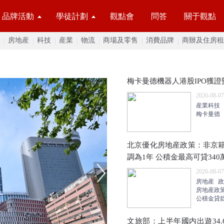
品牌活動
學徒計劃
觀點會
問答
關于觀點
房地産
科技
産業
物流
商場及零售
消費品牌
商辦及住房租
梅卡曼德機器人港股IPO獲證
2026-08-07
産業科技
梅卡曼德
北京優化房地産政策：非京
調為1年 公積金最高可貸340
2026-08-07
房地産
政
房地産政
公積金貸
文旅部：上半年國内出遊34.6