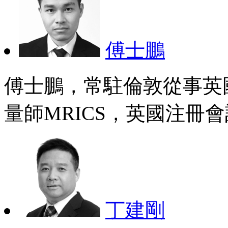
傅士鵬
傅士鵬，常駐倫敦從事英
量師MRICS，英國注冊會
丁建剛