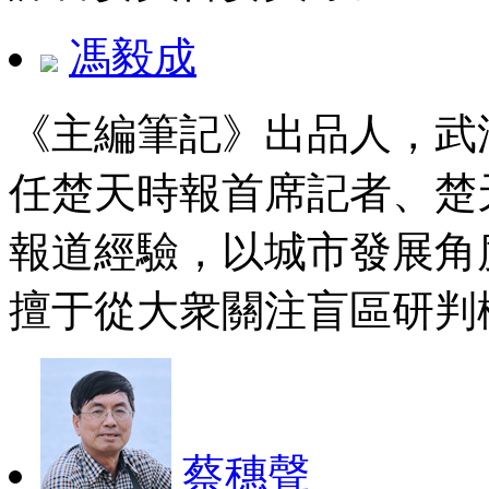
馮毅成
《主編筆記》出品人，武
任楚天時報首席記者、楚
報道經驗，以城市發展角
擅于從大衆關注盲區研判
蔡穗聲