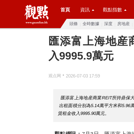
首頁
資訊
觀點指數
頭條
全時數據
深度
房地産
匯添富上海地産商
入9995.9萬元
•
观点网
2026-07-03 17:59
匯添富上海地産商業REIT所持鼎
出租面積分别為5.14萬平方米和5.9
賃租金收入9995.90萬元。