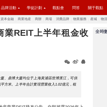
品牌活動
學徒計劃
觀點會
問答
關于觀點
資本金融
商業地産
商辦
商場
消費品牌
物業服務
産城
物
業REIT上半年租金收
全時
保大廈、鼎博大廈均位于上海黃浦區世博濱江，可供
6萬平方米。上半年合計實現營業收入1.02億元，租