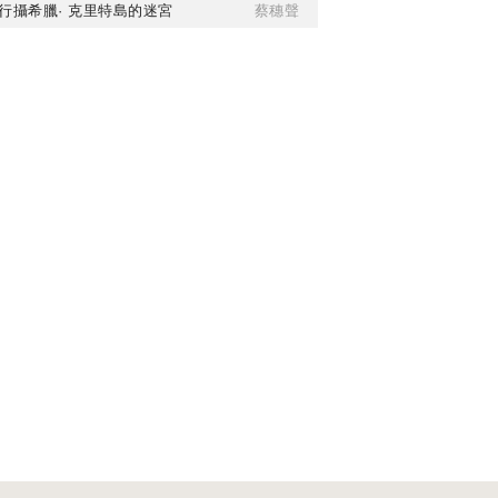
行攝希臘· 克里特島的迷宮
蔡穗聲