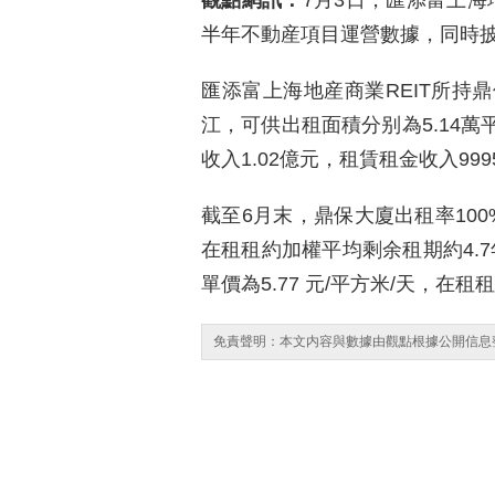
觀點網訊：
7月3日，匯添富上海
半年不動産項目運營數據，同時
匯添富上海地産商業REIT所持
江，可供出租面積分别為5.14萬
收入1.02億元，租賃租金收入999
截至6月末，鼎保大廈出租率100
在租租約加權平均剩余租期約4.7
單價為5.77 元/平方米/天，在
免責聲明：本文内容與數據由觀點根據公開信息