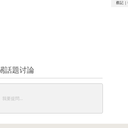
蔡記｜
關話題讨論
我要提問...