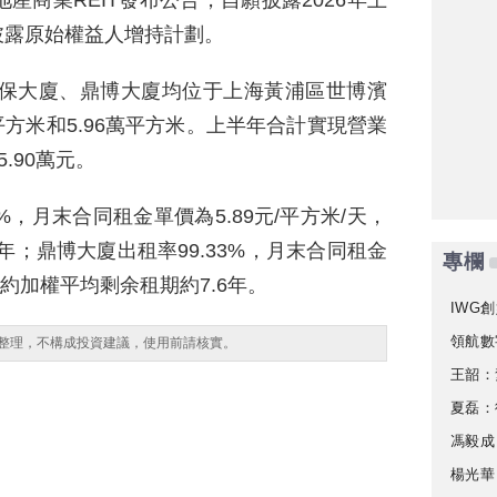
地産商業REIT發布公告，自願披露2026年上
披露原始權益人增持計劃。
鼎保大廈、鼎博大廈均位于上海黃浦區世博濱
平方米和5.96萬平方米。上半年合計實現營業
5.90萬元。
%，月末合同租金單價為5.89元/平方米/天，
年；鼎博大廈出租率99.33%，月末合同租金
專欄
租租約加權平均剩余租期約7.6年。
IWG創
領航數
整理，不構成投資建議，使用前請核實。
王韶：
夏磊：
馮毅成
楊光華