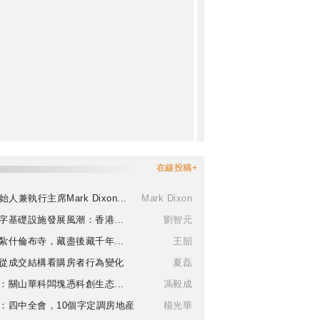
在線投稿+
始人兼執行主席Mark Dixon...
Mark Dixon
字基礎設施發展風潮：香港...
劉智元
紮什倫布寺，藏盡後藏千年...
王韶
從成交結構看購房者行為變化
夏磊
：關山華科闆塊憑科創生态...
馮毅成
：四中全會，10個字定調房地産
楊光華