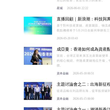
形态的改變，更是生命力的重塑。
産城
2026-06-01 22:22
直播回顧｜新浪潮：科技與萬象
基于對科技産業鏈、産業園區、物流倉
觀點機構将于5月20日在蘇州舉辦長
2026-05-20 03:43
成亞曼：香港如何成為資産配置
當前，全球正迎來第五次産業鏈變革
的核心樞紐。伴随産業鏈地位升級，
體。
資本金融
2026-05-18 00:51
主題讨論會之二：出海新征程 |
從産品輸出到品牌出海，從單點突破
資本金融
2026-05-15 00:00
主題讨論會之一：潮涌新香江 |