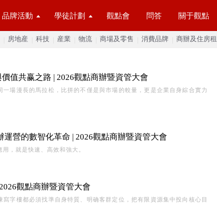
品牌活動
學徒計劃
觀點會
問答
關于觀點
房地産
科技
産業
物流
商場及零售
消費品牌
商辦及住房租
值共赢之路 | 2026觀點商辦暨資管大會
同一場漫長的馬拉松，比拼的不僅是與市場的較量，更是企業自身綜合實力
運營的數智化革命 | 2026觀點商辦暨資管大會
應用，就是快速、高效和強大。
2026觀點商辦暨資管大會
棟寫字樓都必須找準自身特質、明确客群定位，把有限資源集中投向核心目