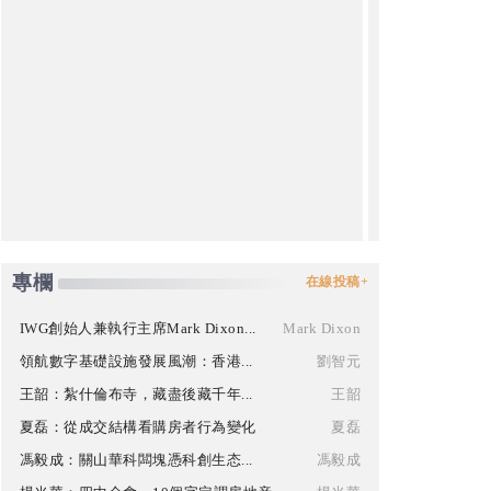
專欄
在線投稿+
IWG創始人兼執行主席Mark Dixon...
Mark Dixon
領航數字基礎設施發展風潮：香港...
劉智元
王韶：紮什倫布寺，藏盡後藏千年...
王韶
夏磊：從成交結構看購房者行為變化
夏磊
馮毅成：關山華科闆塊憑科創生态...
馮毅成