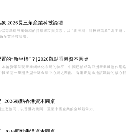
 2026長三角産業科技論壇
儲等基礎設施領域的持續跟蹤與探索，以 “新浪潮：科技與萬象” 為主題，
三角産業科技論壇。
的“新坐標”？| 2026觀點香港資本圓桌
，本輪變革呈現産業網絡化布局的特征，中國已然成為亞洲産業鏈協作網絡
中國亟需一座開放型全球金融中心與之匹配，香港正是承擔該職能的核心載
 2026觀點香港資本圓桌
到生态協同，以香港為跳闆，重塑中國企業的全球競争力。
 2026觀點香港資本圓桌