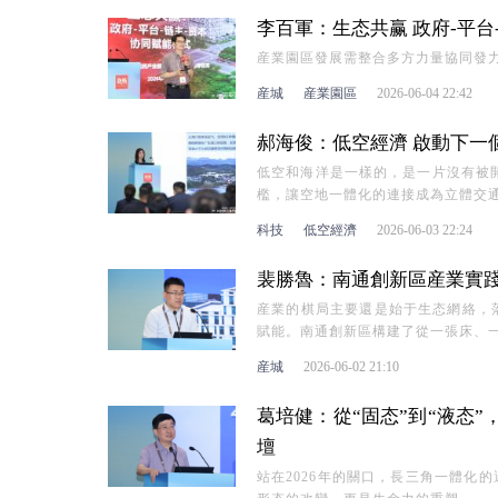
李百軍：生态共赢 政府-平台
産業園區發展需整合多方力量協同發
産城
産業園區
2026-06-04 22:42
郝海俊：低空經濟 啟動下一個
低空和海洋是一樣的，是一片沒有被開
檻，讓空地一體化的連接成為立體交
科技
低空經濟
2026-06-03 22:24
裴勝魯：南通創新區産業實踐與
産業的棋局主要還是始于生态網絡，
賦能。南通創新區構建了從一張床、
産城
2026-06-02 21:10
葛培健：從“固态”到“液态”
壇
站在2026年的關口，長三角一體化