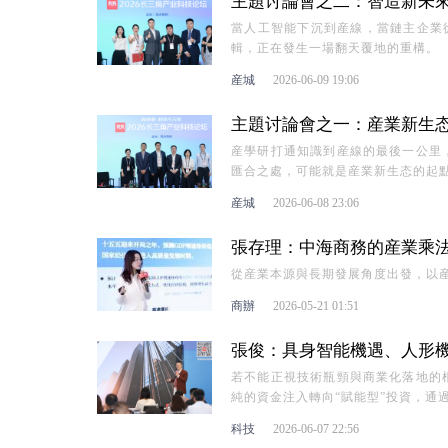
主題讨論會之二：智造新未來 
當人工智能下沉到産線，當鏈主企業
輯，正在發生一場翻天覆地的重構。
産城
2026-06-09 19:06
主題讨論會之一：産業新生态 
産學研打通知識到産線的最後一公里
匯合之處，可能就是産業新生态的起
産城
2026-06-08 23:06
張存理：中海商務的産業乘法
從産業本源與長期發展角度出發，以
商辦
2026-05-21 01:51
張俊：具身智能機遇、人形機器
若不能正視技術瓶頸與商業化落地的
純的資金注入轉向“賦能型”投資，通
科技
2026-06-07 22:56