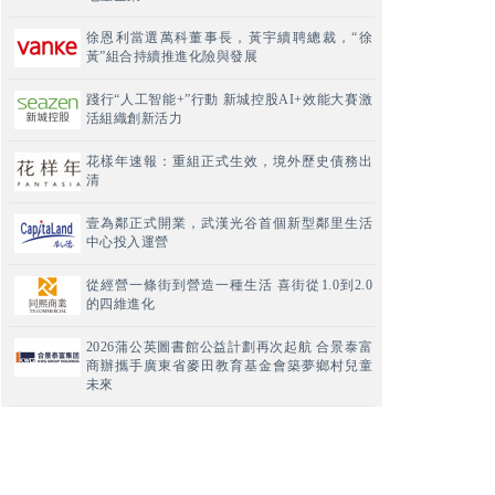
徐恩利當選萬科董事長，黃宇續聘總裁，“徐
黃”組合持續推進化險與發展
踐行“人工智能+”行動 新城控股AI+效能大賽激
活組織創新活力
花樣年速報：重組正式生效，境外歷史債務出
清
壹為鄰正式開業，武漢光谷首個新型鄰里生活
中心投入運營
從經營一條街到營造一種生活 喜街從1.0到2.0
的四維進化
2026蒲公英圖書館公益計劃再次起航 合景泰富
商辦攜手廣東省麥田教育基金會築夢鄉村兒童
未來