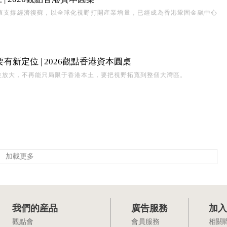
值支撐經濟復蘇，以全球化視野打開産業增量，已經成為香港鞏固金融中心
。
新定位 | 2026觀點香港資本圓桌
位放大，不再能只局限于香港本土，要把視野拓寬到整個大灣區。
加載更多
我們的産品
廣告服務
加入
觀點會
會員服務
相關