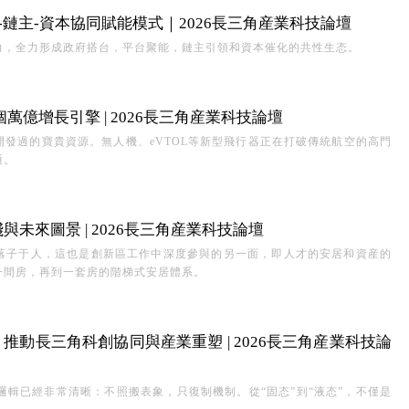
-鏈主-資本協同賦能模式｜2026長三角産業科技論壇
力，全力形成政府搭台，平台聚能，鏈主引領和資本催化的共性生态。
萬億增長引擎 | 2026長三角産業科技論壇
發過的寶貴資源。無人機、eVTOL等新型飛行器正在打破傳統航空的高門
通。
未來圖景 | 2026長三角産業科技論壇
落子于人，這也是創新區工作中深度參與的另一面，即人才的安居和資産的
一間房，再到一套房的階梯式安居體系。
，推動長三角科創協同與産業重塑 | 2026長三角産業科技論
的邏輯已經非常清晰：不照搬表象，只復制機制。從“固态”到“液态”，不僅是