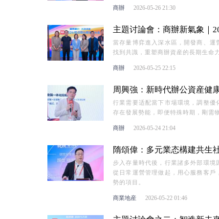
商辦
2026-05-26 21:30
主題讨論會：商辦新氣象｜2
當存量博弈進入深水區，開發商、運
找到共識，重塑商辦資産的長期生命
商辦
2026-05-25 22:15
周興強：新時代辦公資産健康經
行業需要适配當下市場環境，調整優
存在發展勢能，即便特殊時期，剛需
商辦
2026-05-24 21:04
隋頌偉：多元業态構建共生社區
步入存量時代後，行業諸多外部環境
從日常運營管理做起，用心服務客戶
勢的項目。
商業地産
2026-05-22 01:46