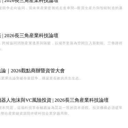
| 2026長三角産業科技論壇
從競争走向協同，當未來産業從圖紙走進車間--新質生産力與智能制造的邏
| 2026長三角産業科技論壇
，跨城協同消除産業邊界與隔閡，以城市更新為空間注入新動能。三條路徑
點。
論｜2026觀點商辦暨資管大會
産業乘法論突破存量競争，構築更長效的共生生态。
人泡沫與VC風險投資 | 2026長三角産業科技論壇
根本問題，這場科技革命極易淪為昙花一現的資本遊戲。投資機構必須從單
過整合産業鏈資源陪伴硬科技企業穿越周期。