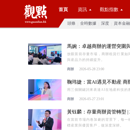
首頁
資訊
觀點指數
頭條
全時數據
深度
資本金融
馬婉：卓越商辦的運營突圍與價
放眼當前存量市場，商辦租賃行業如
與産品力的持續提升。
商辦
2026-05-28 23:00
鞠玮婕：當AI遇見不動産 商辦
用三個關鍵詞來表達AI在地産科技的
商辦
2026-05-27 23:01
黃钰麟：存量商辦資管轉型 | 
在當前市場内卷加劇的背景下，每一
標産業與優質客戶，做深度深耕。