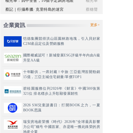
楊光華：四中全會，10個字定調房地産
楊光華
蔡記｜行攝希臘· 克里特島的迷宮
蔡穗聲
企業資訊
更多+
恺德集團競得洪山區園林路地塊，引入貝好家
C2M産品定位及營銷服務
國際權威認可！新城發展ESG評級半年内由A級
升至AA級
十年斷供，一席封藏！中旅·三亞藍灣首開勁銷
15億，三亞主城住宅銷量/單價TOP1
碧桂園服務位列2026年《财富》中國500強第
321位 排名穩步上升彰顯發展韌性
2026 SM兒童讀書日：打開BOOK之力，一夏
BOOK思議
瑞安房地産荣獲《時代》2026年“全球最具影響
力公司”稱号 中國首家、亦是唯一獲此殊荣的房
地産企業