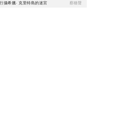
行攝希臘· 克里特島的迷宮
蔡穗聲