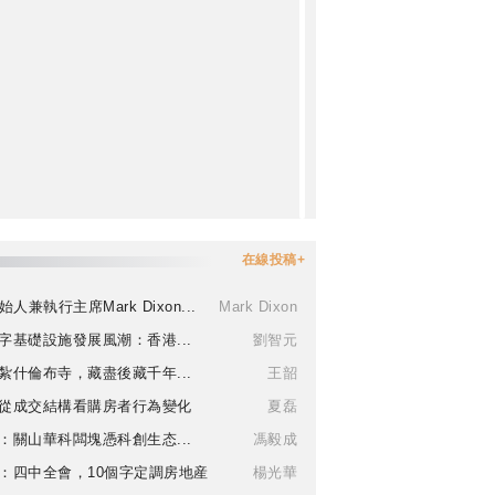
在線投稿+
始人兼執行主席Mark Dixon...
Mark Dixon
字基礎設施發展風潮：香港...
劉智元
紮什倫布寺，藏盡後藏千年...
王韶
從成交結構看購房者行為變化
夏磊
：關山華科闆塊憑科創生态...
馮毅成
：四中全會，10個字定調房地産
楊光華