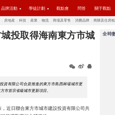
品牌活動
學徒計劃
觀點會
問答
關于觀點
房地産
科技
産業
物流
商場及零售
消費品牌
商辦及住房租
方城投取得海南東方市城
全時
設投資有限公司合資推進的東方市島西林場城市更
東方市首宗省級城市更新項目。
布，近日聯合東方市城市建設投資有限公司共