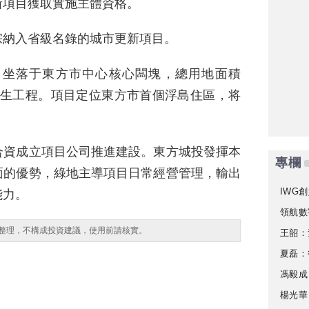
新項目獲取實施主體資格。
宗納入省級名錄的城市更新項目。
目坐落于東方市中心核心闆塊，總用地面積
的民生工程。項目定位東方市首個浮島住區，将
合資成立項目公司推進建設。東方城投發揮本
專欄
面的優勢，綠地主導項目日常經營管理，輸出
IWG創
能力。
領航數
整理，不構成投資建議，使用前請核實。
王韶：
夏磊：
馮毅成
楊光華