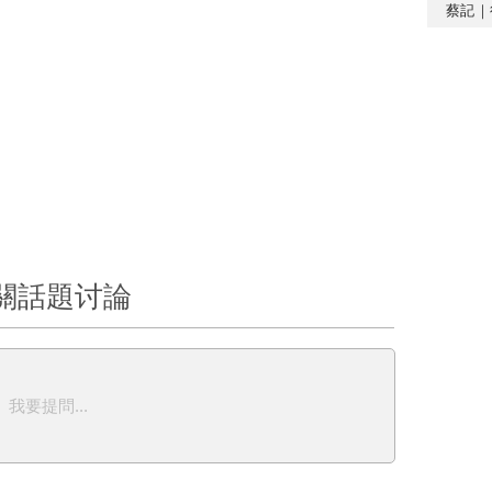
蔡記｜
關話題讨論
我要提問...