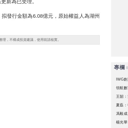
态更新為已受理。
拟發行金額為6.08億元，原始權益人為湖州
整理，不構成投資建議，使用前請核實。
專欄
IWG創
領航數
王韶：
夏磊：
馮毅成
楊光華