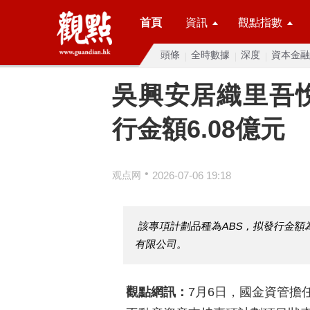
首頁
資訊
觀點指數
頭條
全時數據
深度
資本金融
吳興安居織里吾悅
行金額6.08億元
•
观点网
2026-07-06 19:18
該專項計劃品種為ABS，拟發行金額
有限公司。
觀點網訊：
7月6日，國金資管擔