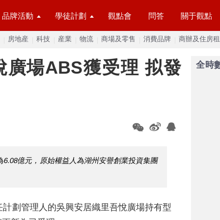
品牌活動
學徒計劃
觀點會
問答
關于觀點
房地産
科技
産業
物流
商場及零售
消費品牌
商辦及住房租
廣場ABS獲受理 拟發
全時
為6.08億元，原始權益人為湖州安譽創業投資集團
任計劃管理人的吳興安居織里吾悅廣場持有型