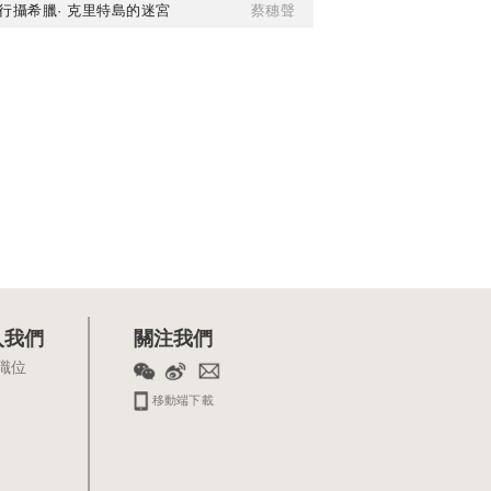
行攝希臘· 克里特島的迷宮
蔡穗聲
入我們
關注我們
職位
移動端下載