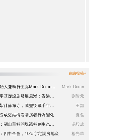
在線投稿+
始人兼執行主席Mark Dixon...
Mark Dixon
字基礎設施發展風潮：香港...
劉智元
紮什倫布寺，藏盡後藏千年...
王韶
從成交結構看購房者行為變化
夏磊
：關山華科闆塊憑科創生态...
馮毅成
：四中全會，10個字定調房地産
楊光華