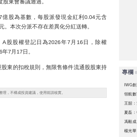
年度股東會審議通過。
7億股為基數，每股派發現金紅利0.04元含
8萬元。本次分派不存在差異化分紅送轉。
股股權登記日為2026年7月16日，除權
6年7月17日。
型股東的扣稅規則，無限售條件流通股股東持
專欄
IWG創
整理，不構成投資建議，使用前請核實。
領航數
王韶：
夏磊：
馮毅成
楊光華