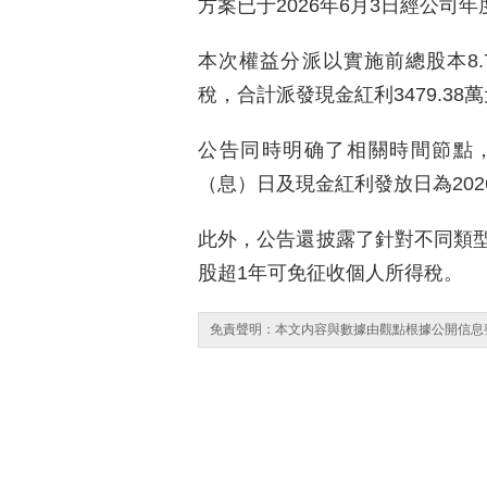
方案已于2026年6月3日經公司
本次權益分派以實施前總股本8.
稅，合計派發現金紅利3479.3
公告同時明确了相關時間節點，A
（息）日及現金紅利發放日為202
此外，公告還披露了針對不同類
股超1年可免征收個人所得稅。
免責聲明：本文内容與數據由觀點根據公開信息