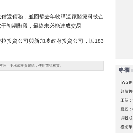
在償還債務，並回籠去年收購這家醫療科技企
處于初期階段，最終未必能達成交易。
達拉投資公司與新加坡政府投資公司，以183
整理，不構成投資建議，使用前請核實。
專欄
IWG創
領航數
王韶：
夏磊：
馮毅成
楊光華