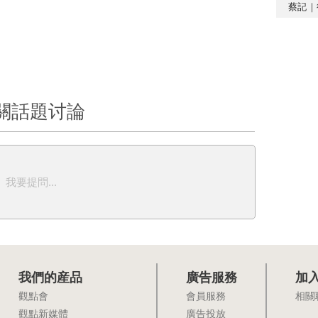
蔡記｜
關話題讨論
我要提問...
我們的産品
廣告服務
加
觀點會
會員服務
相關
觀點新媒體
廣告投放