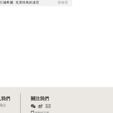
行攝希臘· 克里特島的迷宮
蔡穗聲
入我們
關注我們
職位
移動端下載