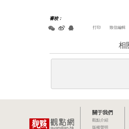
審校：
打印
致信編輯
相
關于我們
觀點介紹
版權聲明