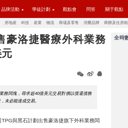
品牌活動
學徒計劃
觀點會
問答
關于觀點
房地産
科技
産業
物流
商場及零售
消費品牌
商辦及住房租
出售豪洛捷醫療外科業務
全時
美元
科業務闆塊，尋求超40億美元交易對價以償還債務
段，未必能達成交易。
司TPG與黑石計劃出售豪洛捷旗下外科業務闆