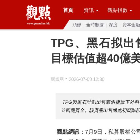
首頁
資訊
觀點指數
頭條
全時數據
深度
資本金融
TPG、黑石拟
目標估值超40億
•
观点网
2026-07-09 12:30
TPG與黑石計劃出售豪洛捷旗下外
並回籠資金。該資産出售尚處初期階
觀點網訊：
7月9日，私募股權公