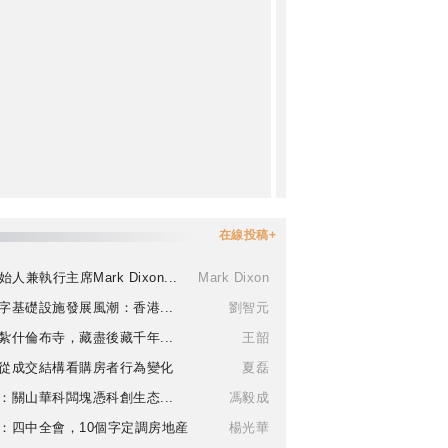
在線投稿+
始人兼執行主席Mark Dixon...
Mark Dixon
字基礎設施發展風潮：香港...
劉智元
紮什倫布寺，藏盡後藏千年...
王韶
從成交結構看購房者行為變化
夏磊
：關山華科闆塊憑科創生态...
馮毅成
：四中全會，10個字定調房地産
楊光華