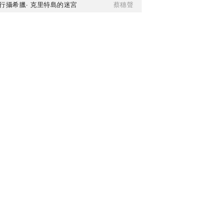
行攝希臘· 克里特島的迷宮
蔡穗聲