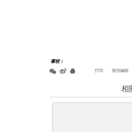
審校：
打印
致信編輯
相