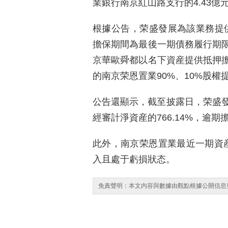
業銀行南京紅山路支行的4.43
根據公告，荣盛發展為該業務提供
擔保期間為最後一期債務履行期
京華歐舜都以名下資産提供抵押
的南京荣恩置業90%、10%股權
公告還顯示，截至披露日，荣盛發展
經審計淨資産的766.14%，逾期擔
此外，南京荣恩置業最近一期資産負債
入且處于虧損狀态。
免責聲明：本文内容與數據由觀點根據公開信息