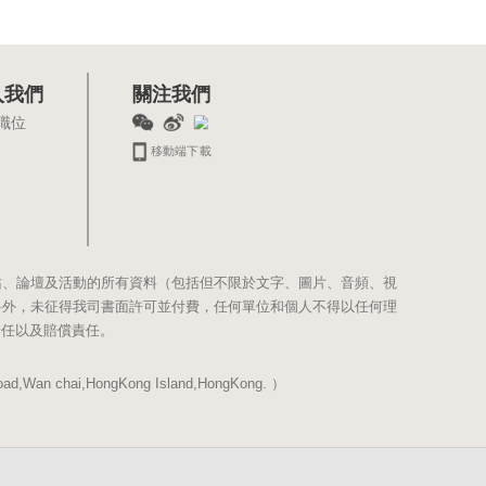
入我們
關注我們
職位
移動端下載
站、論壇及活動的所有資料（包括但不限於文字、圖片、音頻、視
料外，未征得我司書面許可並付費，任何單位和個人不得以任何理
責任以及賠償責任。
Wan chai,HongKong Island,HongKong. ）