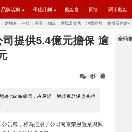
品牌活動
學徒計劃
觀點會
問答
關于觀點
房地産
科技
産業
物流
商場及零售
消費品牌
商辦及住房租
司提供5.4億元擔保 逾
全時
元
為432.89億元，占最近一期經審計淨資産的
元。
布公告稱，将為控股子公司南京荣恩置業與興