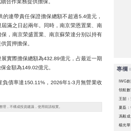
億元續合作業務提供擔保。
的連帶責任保證擔保總額不超過5.4億元，
限屆滿之日起兩年。同時，南京荣恩置業、南
擔保，南京荣盛置業、南京蘇荣達分别以持有
提供質押擔保。
實際擔保總額為432.89億元，占最近一期
保金額為149.02億元。
專欄
IWG創
率達150.11%，2026年1-3月無營業收
領航數
王韶：
整理，不構成投資建議，使用前請核實。
夏磊：
馮毅成
楊光華