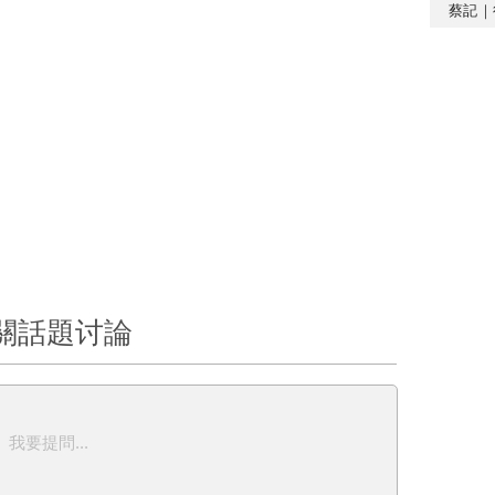
蔡記｜
關話題讨論
我要提問...