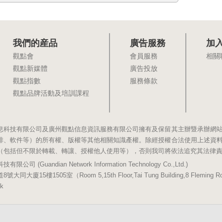
我們的産品
廣告服務
加
觀點會
會員服務
相關
觀點新媒體
廣告投放
觀點指數
服務條款
觀點品牌活動及培訓課程
息科技有限公司及廣州觀點信息資訊服務有限公司擁有及保留其主辦暨承辦網
排、軟件等）的所有權、版權等其他相關知識產權。除經授權合法使用上述資
（包括但不限於轉載、轉讓、授權他人使用等），否則我司將依法追究其法律
(Guandian Network Information Technology Co.,Ltd.)
5樓1505室（Room 5,15th Floor,Tai Tung Building,8 Fleming Road,
k