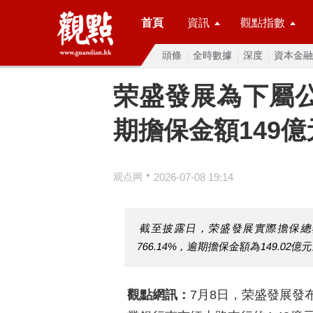
首頁
資訊
觀點指數
頭條
全時數據
深度
資本金融
荣盛發展為下屬公
期擔保金額149億
•
观点网
2026-07-08 19:14
截至披露日，荣盛發展實際擔保總額
766.14%，逾期擔保金額為149.02億
觀點網訊：
7月8日，荣盛發展發