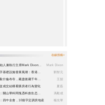
在線投稿+
始人兼執行主席Mark Dixon...
Mark Dixon
字基礎設施發展風潮：香港...
劉智元
紮什倫布寺，藏盡後藏千年...
王韶
從成交結構看購房者行為變化
夏磊
：關山華科闆塊憑科創生态...
馮毅成
：四中全會，10個字定調房地産
楊光華