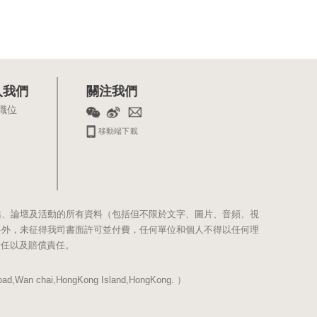
入我們
關注我們
職位
移動端下載
站、論壇及活動的所有資料（包括但不限於文字、圖片、音頻、視
料外，未征得我司書面許可並付費，任何單位和個人不得以任何理
責任以及賠償責任。
Wan chai,HongKong Island,HongKong. ）