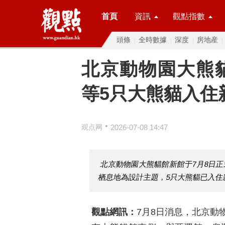
首頁
資訊
觀點指數
頭條
全時數據
深度
房地産
北京動物園大熊
等5只大熊貓入住
•
观点网
2026-07-08 14:47
北京動物園大熊貓館新館于7月8日正
栖息地為設計主題，5只大熊貓已入住
觀點網訊：
7月8日消息，北京動