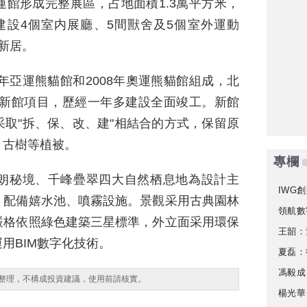
館形成完整展區，占地面積1.3萬平方米，
共建設4個室内展廳、5間獸舍及5個室外運動
新居。
年亞運熊貓館和2008年奧運熊貓館組成，北
擴建新館項目，歷經一年多建設全面竣工。新館
取"拆、保、改、建"相結合的方式，保留原
、古樹等植被。
專欄
朗秘境、千峰疊翠四大自然栖息地為設計主
IWG創
，配備嬉水池、噴霧設施。景觀采用古典園林
領航數
嚴格依照綠色建築三星標準，外立面采用環保
王韶：
用BIM數字化技術。
夏磊：
馮毅成
整理，不構成投資建議，使用前請核實。
楊光華