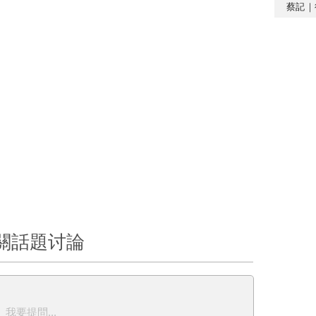
蔡記｜
關話題讨論
我要提問...