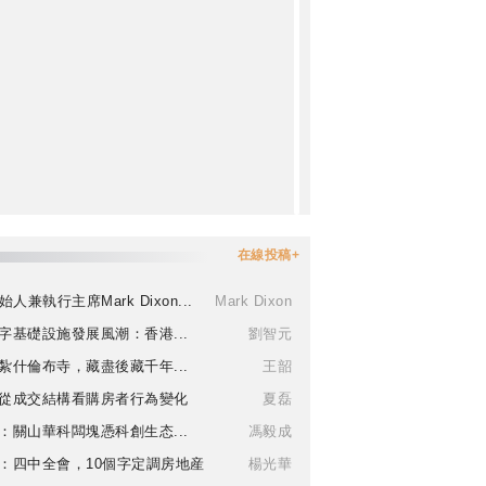
在線投稿+
始人兼執行主席Mark Dixon...
Mark Dixon
字基礎設施發展風潮：香港...
劉智元
紮什倫布寺，藏盡後藏千年...
王韶
從成交結構看購房者行為變化
夏磊
：關山華科闆塊憑科創生态...
馮毅成
：四中全會，10個字定調房地産
楊光華