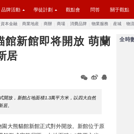
品牌活動
學徒計劃
觀點會
問答
關于觀點
資本金融
商業地産
商辦
商場
消費品牌
物業服務
産城
物
貓館新館即将開放 萌蘭
全時
新居
式開放，新館占地面積1.3萬平方米，以四大自然
新居。
物園大熊貓館新館正式對外開放。新館位于原