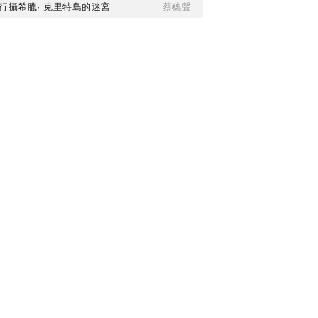
行攝希臘· 克里特島的迷宮
蔡穗聲