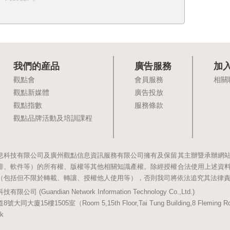
我們的産品
廣告服務
加
觀點會
會員服務
相關
觀點新媒體
廣告投放
觀點指數
服務條款
觀點品牌活動及培訓課程
息科技有限公司及廣州觀點信息資訊服務有限公司擁有及保留其主辦暨承辦網
排、軟件等）的所有權、版權等其他相關知識產權。除經授權合法使用上述資
（包括但不限於轉載、轉讓、授權他人使用等），否則我司將依法追究其法律
(Guandian Network Information Technology Co.,Ltd.)
5樓1505室（Room 5,15th Floor,Tai Tung Building,8 Fleming Road,
k