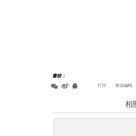
審校：
打印
致信編輯
相