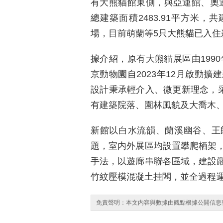
有大熊貓館東側，與亞運館、奧運
總建築面積2483.91平方米，
場，目前萌蘭等5只大熊貓已入住
據介紹，原有大熊貓展區由1990
京動物園自2023年12月啟動
設計秉承輕介入、微更新理念，采
有建築院落、園林風貌及大喬木
新館以白水流韻、蘭溪幽谷、王
題，室内外展區均設置攀爬栖架
手法，以遊廊串聯各區域，建設
竹紋壓模混凝土挂闆，並全過程運
免責聲明：本文内容與數據由觀點根據公開信息