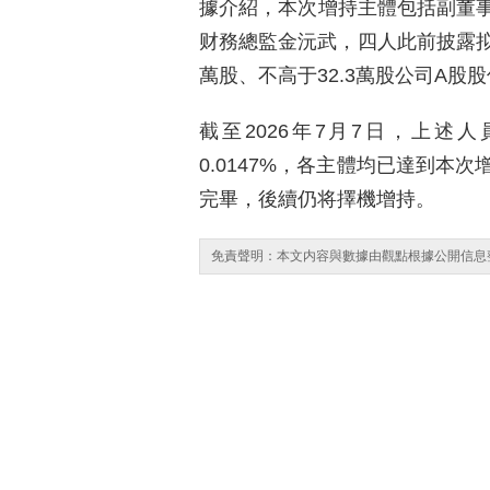
據介紹，本次增持主體包括副董
财務總監金沅武，四人此前披露拟6
萬股、不高于32.3萬股公司A股
截至2026年7月7日，上述人
0.0147%，各主體均已達到本
完畢，後續仍将擇機增持。
免責聲明：本文内容與數據由觀點根據公開信息