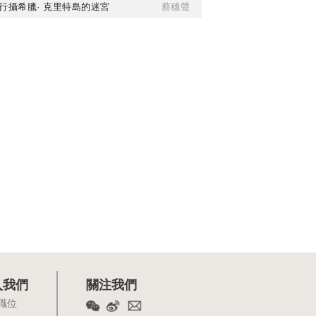
行攝希臘· 克里特島的迷宮
蔡穗聲
入我們
關注我們
職位