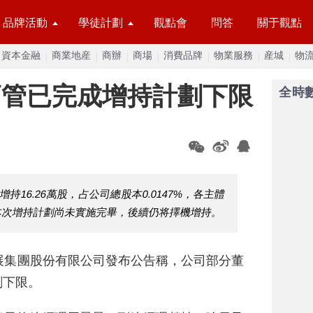
品牌活動
學徒計劃
觀點會
問答
關于觀點
資本金融
商業地産
商辦
商場
消費品牌
物業服務
産城
物
高管已完成增持計劃下限
全時
增持16.26萬股，占公司總股本0.0147%，各主體
本次增持計劃尚未實施完畢，後續仍将擇機增持。
展集團股份有限公司發布公告稱，公司部分董
劃下限。