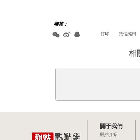
審校：
打印
致信編輯
相
關于我們
觀點介紹