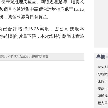
事長兼總經理周星星、副總經理趙坤、喻勇及
個月内通過集中競價合計增持不低于16.15
股份，資金來源為自有資金。
員已合計增持16.26萬股，占公司總股本
次增持計劃的數量下限，本次增持計劃尚未實施
專欄
整理，不構成投資建議，使用前請核實。
IWG創
領航數
王韶：
夏磊：
馮毅成
楊光華