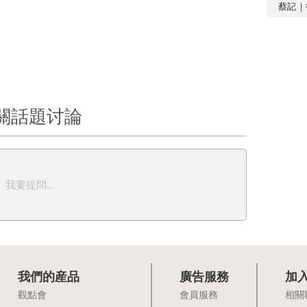
蔡記｜
關話題讨論
我要提問...
我們的産品
廣告服務
加
觀點會
會員服務
相關