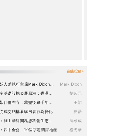
在線投稿+
始人兼執行主席Mark Dixon...
Mark Dixon
字基礎設施發展風潮：香港...
劉智元
紮什倫布寺，藏盡後藏千年...
王韶
從成交結構看購房者行為變化
夏磊
：關山華科闆塊憑科創生态...
馮毅成
：四中全會，10個字定調房地産
楊光華