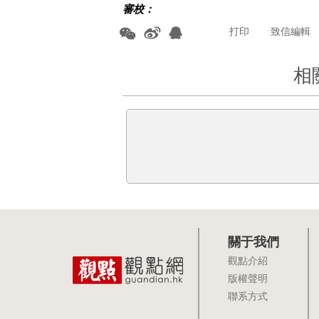
審校：
打印
致信編輯
相
關于我們
觀點介紹
版權聲明
聯系方式