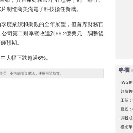
公司宣布，其首席财務官丹·杜恩将于周一離任。
芯片制造商美滿電子科技擔任新職。
期的季度業績和樂觀的全年展望，但首席财務官
公司第二财季營收達到66.2億美元，調整後
析師預期。
易中大幅下跌超過6%。
專欄
整理，不構成投資建議，使用前請核實。
IWG創
領航數
王韶：
夏磊：
馮毅成
楊光華