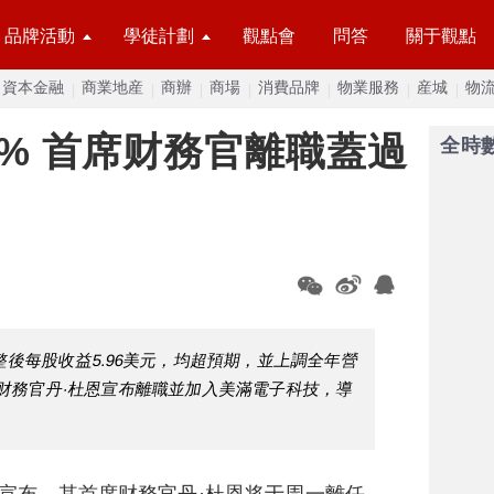
品牌活動
學徒計劃
觀點會
問答
關于觀點
資本金融
商業地産
商辦
商場
消費品牌
物業服務
産城
物
6% 首席财務官離職蓋過
全時
，調整後每股收益5.96美元，均超預期，並上調全年營
首席财務官丹·杜恩宣布離職並加入美滿電子科技，導