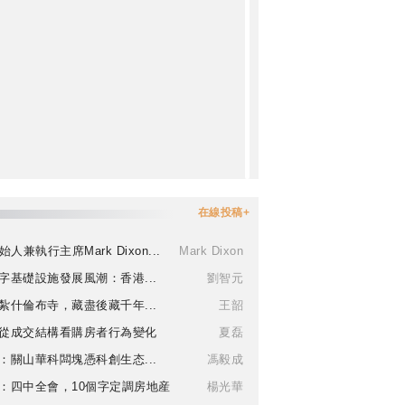
在線投稿+
始人兼執行主席Mark Dixon...
Mark Dixon
字基礎設施發展風潮：香港...
劉智元
紮什倫布寺，藏盡後藏千年...
王韶
從成交結構看購房者行為變化
夏磊
：關山華科闆塊憑科創生态...
馮毅成
：四中全會，10個字定調房地産
楊光華