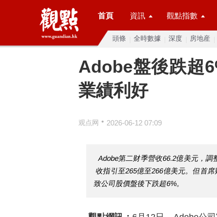
首頁
資訊
觀點指數
頭條
全時數據
深度
房地産
Adobe盤後跌超
業績利好
•
观点网
2026-06-12 07:09
Adobe第二财季營收66.2億美元
收指引至265億至266億美元。但
致公司股價盤後下跌超6%。