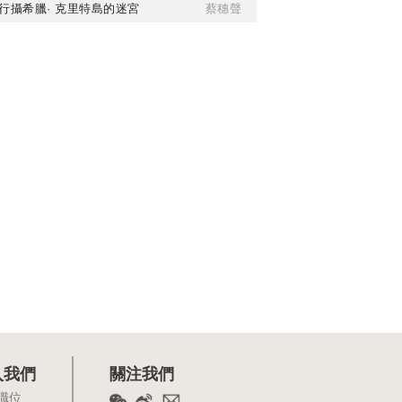
行攝希臘· 克里特島的迷宮
蔡穗聲
入我們
關注我們
職位