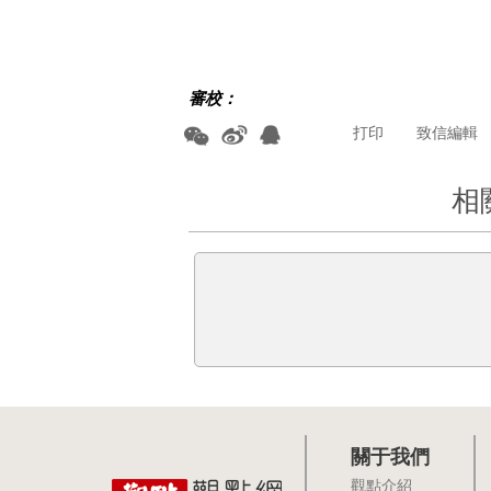
審校：
打印
致信編輯
相
關于我們
觀點介紹