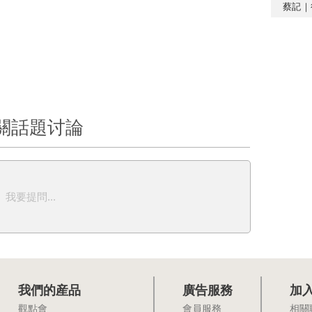
蔡記｜
關話題讨論
我要提問...
我們的産品
廣告服務
加
觀點會
會員服務
相關