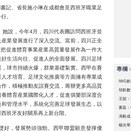
副書記、省長施小琳在成都會見西班牙職業足
一行。
。她說，今年4月，四川代表團訪問西班牙並
及産業發展進行了深入交流。當前，四川正全
並把促進體育事業産業高質量發展作為一件大
美好生活向往、促進人的全面發展。四川足球
展，球市持續火爆，群衆基礎紮實。西甲在賽
專欄
業人才培育、足球文化推廣等方面擁有專業成
IWG創
合作，積極推動友誼賽交流，籌辦更多高品質
領航數
培養體育産業國際化人才，促進俱樂部深度合
王韶：
級和管理水平，系統化完善足球發展生态，以
夏磊：
與西班牙友好關系再上新台階。
馮毅成
楊光華
礎好，發展勢頭強勁。西甲聯盟願意發揮優