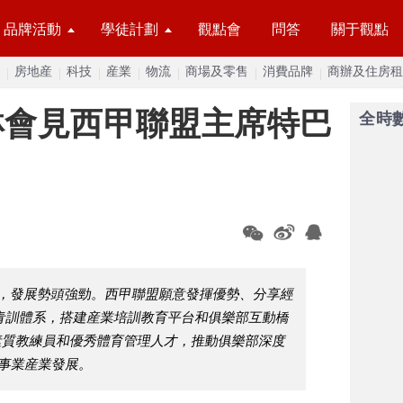
品牌活動
學徒計劃
觀點會
問答
關于觀點
房地産
科技
産業
物流
商場及零售
消費品牌
商辦及住房租
琳會見西甲聯盟主席特巴
全時
，發展勢頭強勁。西甲聯盟願意發揮優勢、分享經
青訓體系，搭建産業培訓教育平台和俱樂部互動橋
素質教練員和優秀體育管理人才，推動俱樂部深度
事業産業發展。