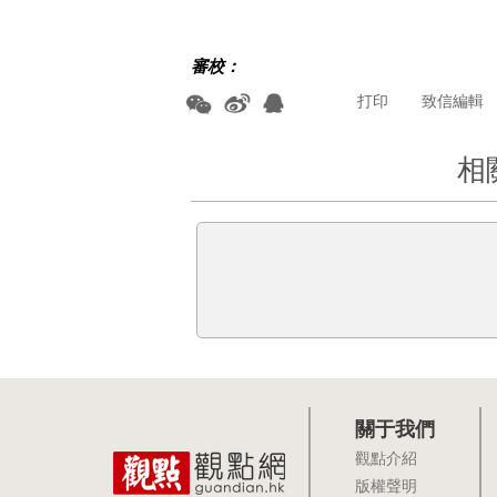
審校：
打印
致信編輯
相
關于我們
觀點介紹
版權聲明