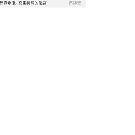
行攝希臘· 克里特島的迷宮
蔡穗聲