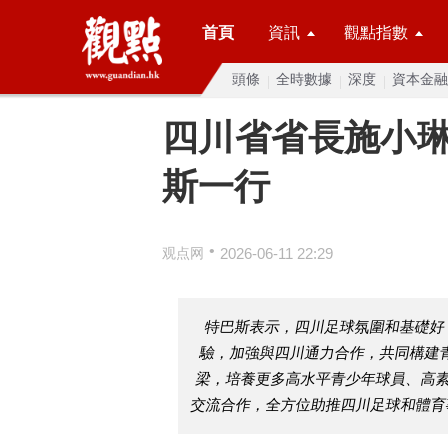
首頁
資訊
觀點指數
頭條
全時數據
深度
資本金融
四川省省長施小
斯一行
•
观点网
2026-06-11 22:29
特巴斯表示，四川足球氛圍和基礎好
驗，加強與四川通力合作，共同構建
梁，培養更多高水平青少年球員、高
交流合作，全方位助推四川足球和體育