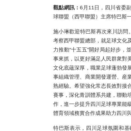
觀點網訊：
6月11日，四川省委
球聯盟（西甲聯盟）主席特巴斯
施小琳歡迎特巴斯再次來川訪問
考察西甲聯盟總部，就足球文化
力推動“十五五”開好局起好步，
事來抓，以更好滿足人民群衆對
文化底蘊深厚，職業足球蓬勃發
事組織管理、商業開發運營、産
熟經驗。希望強化常态長效對接
賽事，深化青訓體系共建，聯動
作，進一步提升四川足球專業能
體育領域務實合作成果助力四川
特巴斯表示，四川足球氛圍和基