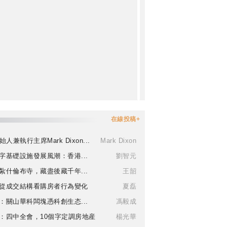
在線投稿+
始人兼執行主席Mark Dixon...
Mark Dixon
字基礎設施發展風潮：香港...
劉智元
紮什倫布寺，藏盡後藏千年...
王韶
從成交結構看購房者行為變化
夏磊
：關山華科闆塊憑科創生态...
馮毅成
：四中全會，10個字定調房地産
楊光華