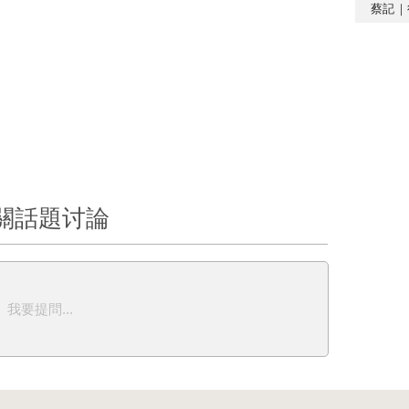
蔡記｜
關話題讨論
我要提問...