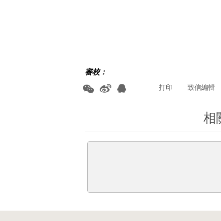
審校：
打印
致信編輯
相