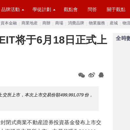
品牌活動
學徒計劃
觀點會
問答
關于觀點
資本金融
商業地産
商辦
商場
消費品牌
物業服務
産城
物
IT将于6月18日正式上
全時
交所上市，本次上市交易份額499,991,079 份，
會封閉式商業不動産證券投資基金發布上市交