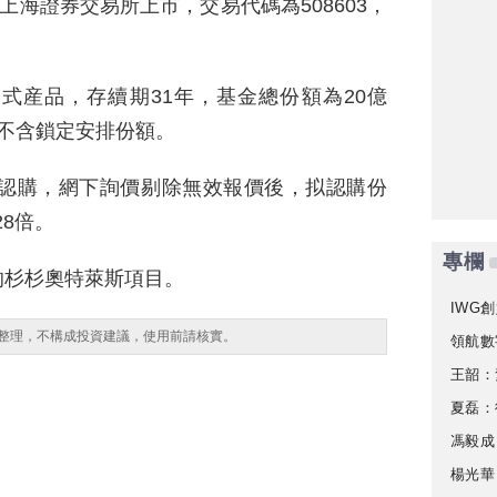
上海證券交易所上市，交易代碼為508603，
式産品，存續期31年，基金總份額為20億
不含鎖定安排份額。
效認購，網下詢價剔除無效報價後，拟認購份
28倍。
專欄
的杉杉奧特萊斯項目。
IWG創
整理，不構成投資建議，使用前請核實。
領航數
王韶：
夏磊：
馮毅成
楊光華