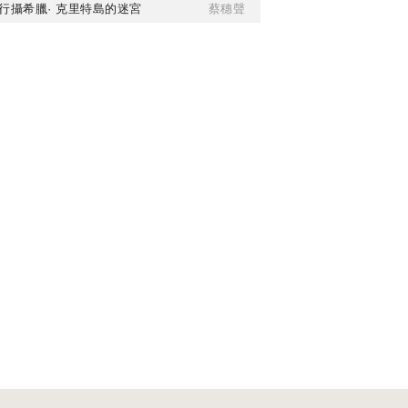
行攝希臘· 克里特島的迷宮
蔡穗聲