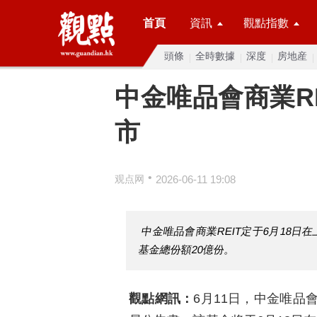
首頁
資訊
觀點指數
頭條
全時數據
深度
房地産
中金唯品會商業RE
市
•
观点网
2026-06-11 19:08
中金唯品會商業REIT定于6月18日在上
基金總份額20億份。
觀點網訊：
6月11日，中金唯品