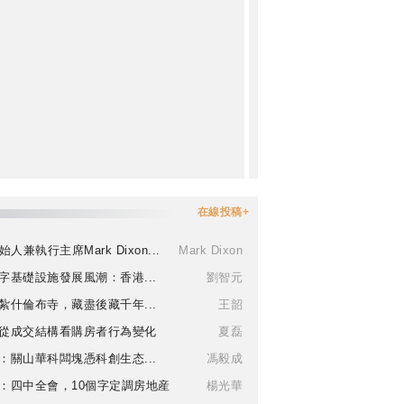
在線投稿+
始人兼執行主席Mark Dixon...
Mark Dixon
字基礎設施發展風潮：香港...
劉智元
紮什倫布寺，藏盡後藏千年...
王韶
從成交結構看購房者行為變化
夏磊
：關山華科闆塊憑科創生态...
馮毅成
：四中全會，10個字定調房地産
楊光華