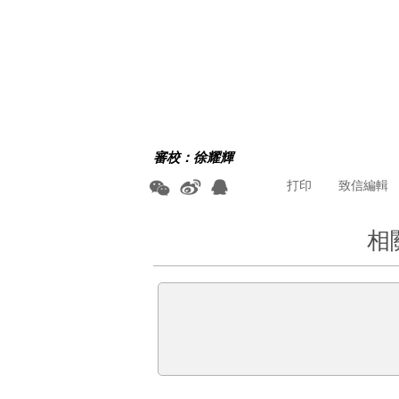
審校：徐耀輝
打印
致信編輯
相