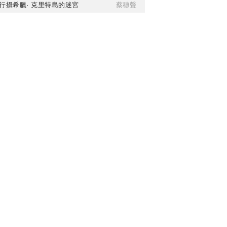
行攝希臘· 克里特島的迷宮
蔡穗聲