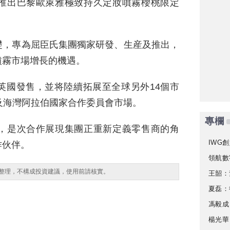
推出巴黎歐萊雅極致持久定妝噴霧櫻桃限定
礎，專為屈臣氏集團獨家研發、生産及推出，
噴霧市場增長的機遇。
英國發售，並将陸續拓展至全球另外14個市
及海灣阿拉伯國家合作委員會市場。
專欄
，是次合作展現集團正重新定義零售商的角
IWG創
作伙伴。
領航數
整理，不構成投資建議，使用前請核實。
王韶：
夏磊：
馮毅成
楊光華