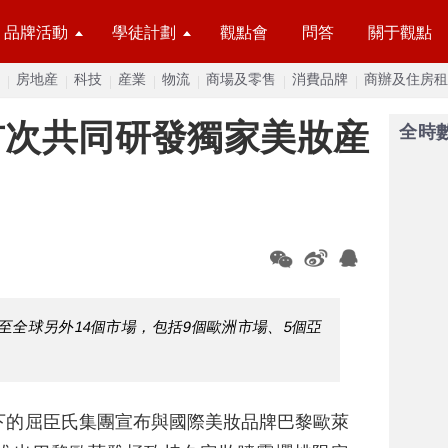
品牌活動
學徒計劃
觀點會
問答
關于觀點
房地産
科技
産業
物流
商場及零售
消費品牌
商辦及住房租
首次共同研發獨家美妝産
全時
至全球另外14個市場，包括9個歐洲市場、5個亞
。
下的屈臣氏集團宣布與國際美妝品牌巴黎歐萊