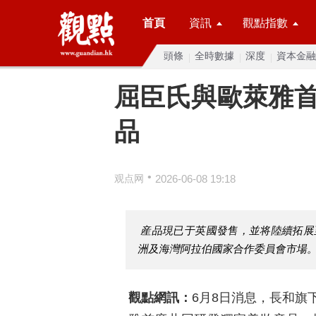
首頁
資訊
觀點指數
頭條
全時數據
深度
資本金融
屈臣氏與歐萊雅
品
•
观点网
2026-06-08 19:18
産品現已于英國發售，並将陸續拓展
洲及海灣阿拉伯國家合作委員會市場
觀點網訊：
6月8日消息，長和旗