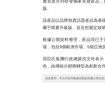
雅首度共同研發獨家美妝産品，
版。
該産品以品牌熱賣話題産品為基
屬于限量升級版，旨在把握定妝
根據公開資料整理，産品現已于
場，包括9個歐洲市場、5個亞洲
屈臣氏集團行政總裁倪文玲表示
色，由傳統分銷商轉型為創新合
免責聲明：本文内容與數據由觀點根據公開信息