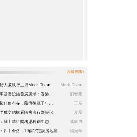
在線投稿+
始人兼執行主席Mark Dixon...
Mark Dixon
字基礎設施發展風潮：香港...
劉智元
紮什倫布寺，藏盡後藏千年...
王韶
從成交結構看購房者行為變化
夏磊
：關山華科闆塊憑科創生态...
馮毅成
：四中全會，10個字定調房地産
楊光華