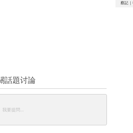
蔡記｜
關話題讨論
我要提問...