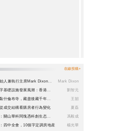
在線投稿+
始人兼執行主席Mark Dixon...
Mark Dixon
字基礎設施發展風潮：香港...
劉智元
紮什倫布寺，藏盡後藏千年...
王韶
從成交結構看購房者行為變化
夏磊
：關山華科闆塊憑科創生态...
馮毅成
：四中全會，10個字定調房地産
楊光華