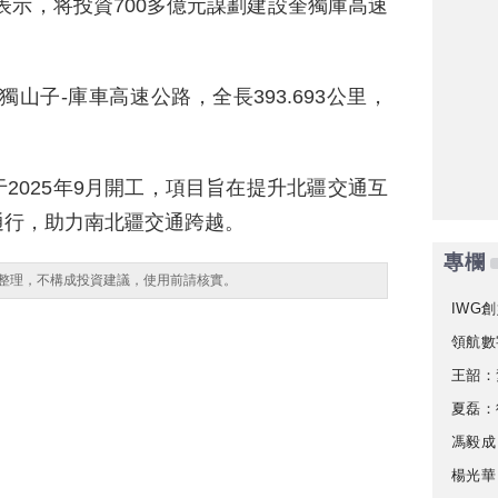
表示，将投資700多億元謀劃建設奎獨庫高速
獨山子-庫車高速公路，全長393.693公里，
2025年9月開工，項目旨在提升北疆交通互
通行，助力南北疆交通跨越。
專欄
整理，不構成投資建議，使用前請核實。
IWG創
領航數
王韶：
夏磊：
馮毅成
楊光華