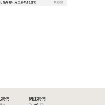
行攝希臘· 克里特島的迷宮
蔡穗聲
入我們
關注我們
職位