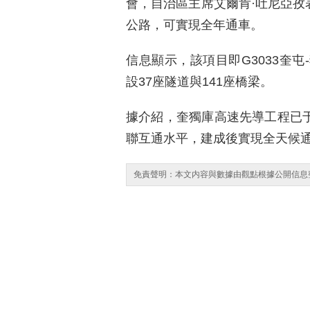
會，自治區主席艾爾肯·吐尼亞孜
公路，可實現全年通車。
信息顯示，該項目即G3033奎屯-
設37座隧道與141座橋梁。
據介紹，奎獨庫高速先導工程已于
聯互通水平，建成後實現全天候
免責聲明：本文内容與數據由觀點根據公開信息