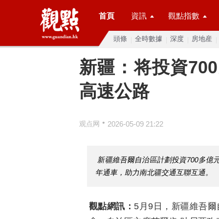
首頁
資訊
觀點指數
頭條
全時數據
深度
房地産
新疆：将投資70
高速公路
•
观点网
2026-05-09 21:22
新疆維吾爾自治區計劃投資700多
年通車，助力南北疆交通互聯互通。
觀點網訊：
5月9日，新疆維吾爾