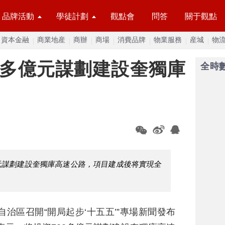
品牌活動
學徒計劃
觀點會
問答
關于觀點
資本金融
商業地産
商辦
商場
消費品牌
物業服務
産城
物
0多億元謀劃建設奎獨庫
全時
億元謀劃建設奎獨庫高速公路，項目建成後将實現全
自治區召開“開局起步‘十五五’”專場新聞發布