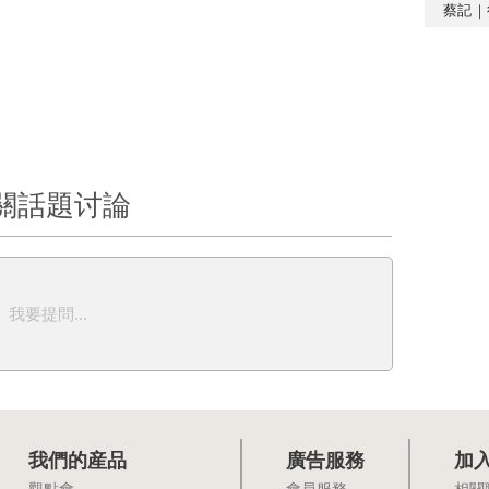
蔡記｜
關話題讨論
我要提問...
我們的産品
廣告服務
加
觀點會
會員服務
相關