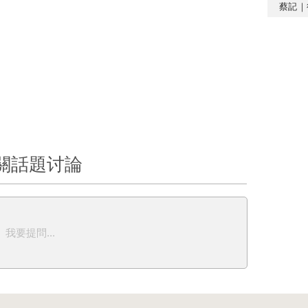
蔡記｜
關話題讨論
我要提問...