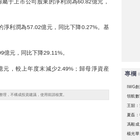
%；歸屬于上市公司股東的淨利潤為60.82億元，
利潤為57.02億元，同比下降0.27%。基
9億元，同比下降29.11%。
4億元，較上年度末減少2.49%；歸母淨資産
專欄
IWG創
整理，不構成投資建議，使用前請核實。
領航數
王韶：
夏磊：
馮毅成
楊光華