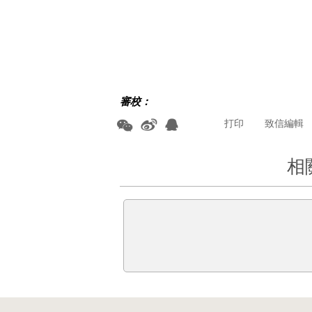
審校：
打印
致信編輯
相