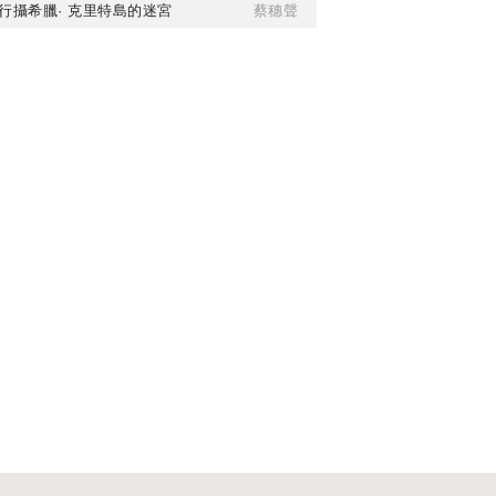
行攝希臘· 克里特島的迷宮
蔡穗聲