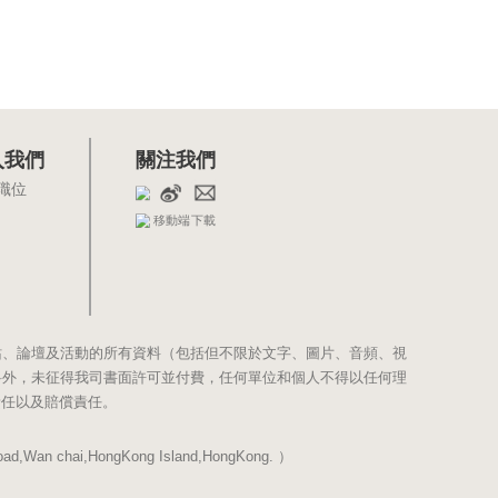
入我們
關注我們
職位
移動端下載
站、論壇及活動的所有資料（包括但不限於文字、圖片、音頻、視
料外，未征得我司書面許可並付費，任何單位和個人不得以任何理
責任以及賠償責任。
Wan chai,HongKong Island,HongKong. ）