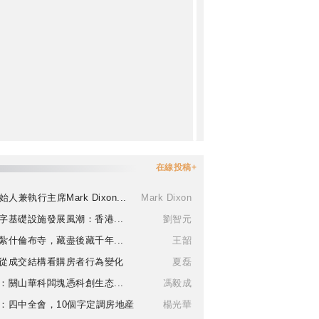
在線投稿+
始人兼執行主席Mark Dixon...
Mark Dixon
字基礎設施發展風潮：香港...
劉智元
紮什倫布寺，藏盡後藏千年...
王韶
從成交結構看購房者行為變化
夏磊
：關山華科闆塊憑科創生态...
馮毅成
：四中全會，10個字定調房地産
楊光華