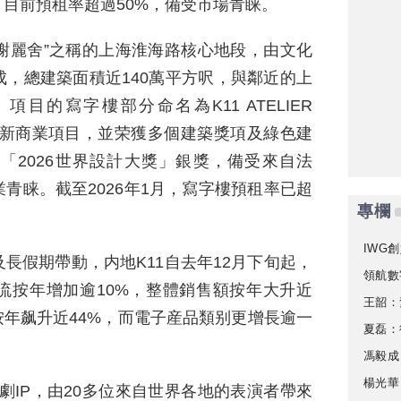
目前預租率超過50%，備受市場青睐。
東方香榭麗舍”之稱的上海淮海路核心地段，由文化
，總建築面積近140萬平方呎，與鄰近的上
項目的寫字樓部分命名為K11 ATELIER
的嶄新商業項目，並荣獲多個建築獎項及綠色建
URE「2026世界設計大獎」銀獎，備受來自法
青睐。截至2026年1月，寫字樓預租率已超
專欄
IWG創
長假期帶動，内地K11自去年12月下旬起，
領航數
流按年增加逾10%，整體銷售額按年大升近
王韶：
按年飙升近44%，而電子産品類别更增長逾一
夏磊：
馮毅成
楊光華
戲劇IP，由20多位來自世界各地的表演者帶來