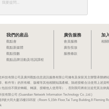
我要提問...
我們的産品
廣告服務
加
觀點會
會員服務
相關
觀點新媒體
廣告投放
觀點指數
服務條款
觀點品牌活動及培訓課程
息科技有限公司及廣州觀點信息資訊服務有限公司擁有及保留其主辦暨承辦網
排、軟件等）的所有權、版權等其他相關知識產權。除經授權合法使用上述資
（包括但不限於轉載、轉讓、授權他人使用等），否則我司將依法追究其法律
(Guandian Network Information Technology Co.,Ltd.)
5樓1505室（Room 5,15th Floor,Tai Tung Building,8 Fleming Road,
k