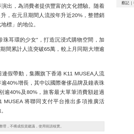
蔡記｜
等演出，為消費者提供豐富的文化體驗。随着
提升，在元旦期間人流按年升近20%，整體銷
化地標」的地位。
戴珍珠耳環的少女”，打造沉浸式購物空間，加
”期間累計人流突破65萬，較上月同期大增逾
假帶動，集團旗下香港 K11 MUSEA人流
年逾40%增長，其中以國際奢侈品牌及鐘表珠
逾40%及80%，旅客最大單筆消費額超過
1 MUSEA 将聯同支付平台推出多項推廣活
驗。
整理，不構成投資建議，使用前請核實。