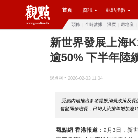
首頁
資訊
觀點指數
頭條
全時數據
深度
房地産
新世界發展上海K1
逾50% 下半年陸
•
观点网
2026-02-03 11:04
受惠内地推出多項提振消費政策及長假
售額同步增長，日均人流按年增加逾1
觀點網 香港報道：
2月3日，新世