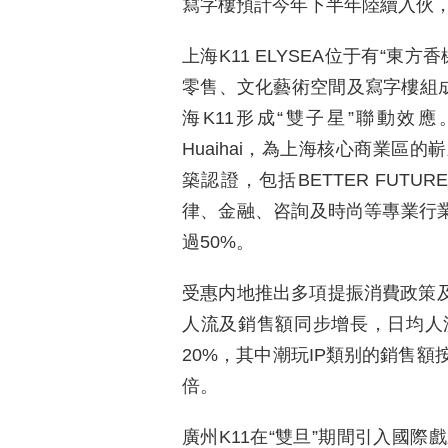
寫字樓預計今年下半年陸續入伙，
上海K11 ELYSEA位于有“
零售、文化藝術空間及寫字樓組成
海K11形成“雙子星”聯動效應。
Huaihai，為上海核心商業區
築認證，包括BETTER FUT
律、金融、咨詢及時尚等專業行業
過50%。
受惠内地推出多項提振消費政策及
人流及銷售額同步增長，日均人
20%，其中潮玩IP類别的銷售額
倍。
廣州K11在“雙旦”期間引入國際