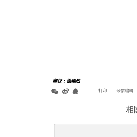
審校：楊曉敏
打印
致信編輯
相