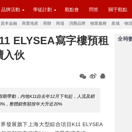
品牌活動
學徒計劃
觀點會
問答
關于觀點
資本金融
商業地産
商辦
商場
消費品牌
物業服務
産城
物
1 ELYSEA寫字樓預租
全時
續入伙
期帶動，内地K11自去年12月下旬起，人流及銷
0%，整體銷售額按年大升近20%
界發展旗下上海大型綜合項目K11 ELYSEA