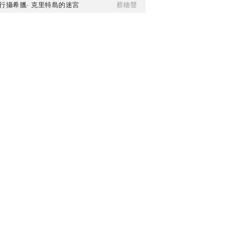
行攝希臘· 克里特島的迷宮
蔡穗聲