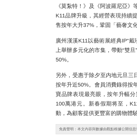
《莫紮特！》及《阿波羅尼亞》
K11品牌升級，其經營表現持續
售按年大升37%，鞏固「藝奢文
廣州漢溪K11以藝術展經典IP“
上舉辦多元化的市集，帶動“雙旦
50%。
另外，受惠于除夕至内地元旦三日連
按年升近50%。會員消費錄得按
寶品牌表現最亮眼，按年升幅分别
100萬港元。新春假期将至，K1
動，為顧客提供更豐富的購物體
免責聲明：本文内容與數據由觀點根據公開信息