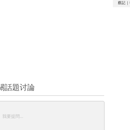
蔡記｜
關話題讨論
我要提問...