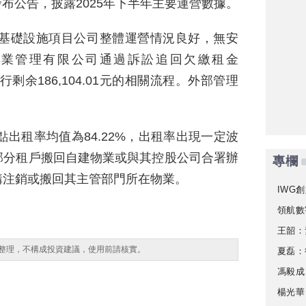
）發布公告，披露2025年下半年主要運營數據。
家基礎設施項目公司整體運營情況良好，無安
企業管理有限公司通過訴訟追回欠繳租金
執行剩余186,104.01元的相關流程。外部管理
點出租率均值為84.22%，出租率出現一定波
部分租戶搬回自建物業或與其控股公司合署辦
專欄
構注銷或搬回其主管部門所在物業。
IWG創
領航數
。
王韶：
整理，不構成投資建議，使用前請核實。
夏磊：
馮毅成
楊光華