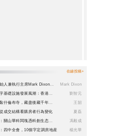
在線投稿+
始人兼執行主席Mark Dixon...
Mark Dixon
字基礎設施發展風潮：香港...
劉智元
紮什倫布寺，藏盡後藏千年...
王韶
從成交結構看購房者行為變化
夏磊
：關山華科闆塊憑科創生态...
馮毅成
：四中全會，10個字定調房地産
楊光華