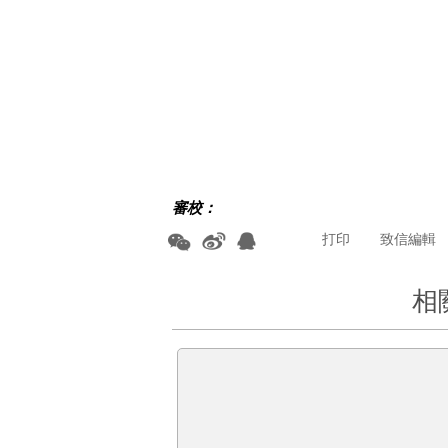
審校：
打印
致信編輯
相