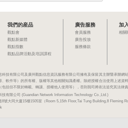
我們的産品
廣告服務
加
觀點會
會員服務
相關
觀點新媒體
廣告投放
觀點指數
服務條款
觀點品牌活動及培訓課程
息科技有限公司及廣州觀點信息資訊服務有限公司擁有及保留其主辦暨承辦網
排、軟件等）的所有權、版權等其他相關知識產權。除經授權合法使用上述資
（包括但不限於轉載、轉讓、授權他人使用等），否則我司將依法追究其法律
(Guandian Network Information Technology Co.,Ltd.)
5樓1505室（Room 5,15th Floor,Tai Tung Building,8 Fleming Road,
k