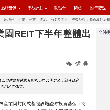
品牌活動
學徒計劃
觀點會
問答
關于觀點
房地産
科技
産業
物流
商場及零售
消費品牌
商辦及住房租
園REIT下半年整體出
全時
搬回自建物業或與其控股公司合署辦公，部分政府
管部門所在物業。
高投産業園封閉式基礎設施證券投資基金（簡