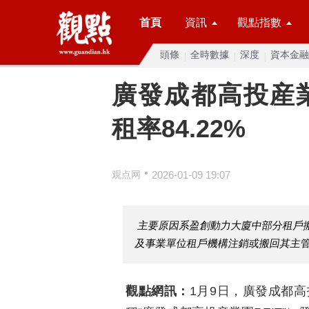
首頁
資訊
觀點指數
頭條
全時數據
深度
資本金融
廣發成都高投産業
租率84.22%
•
观点网
2026-01-09 19:07
主要原因系盈創動力大廈中部分租戶
及事業單位租戶機構注銷或搬回其主
觀點網訊：
1月9日，廣發成都