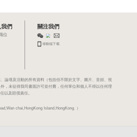
入我們
關注我們
職位
移動端下載
站、論壇及活動的所有資料（包括但不限於文字、圖片、音頻、視
料外，未征得我司書面許可並付費，任何單位和個人不得以任何理
責任以及賠償責任。
Wan chai,HongKong Island,HongKong. ）