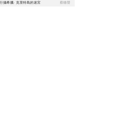
行攝希臘· 克里特島的迷宮
蔡穗聲