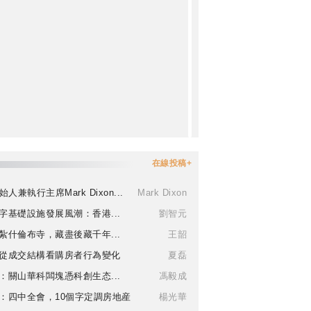
在線投稿+
始人兼執行主席Mark Dixon...
Mark Dixon
字基礎設施發展風潮：香港...
劉智元
紮什倫布寺，藏盡後藏千年...
王韶
從成交結構看購房者行為變化
夏磊
：關山華科闆塊憑科創生态...
馮毅成
：四中全會，10個字定調房地産
楊光華