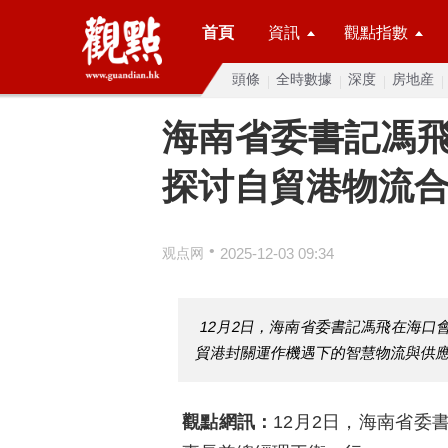
首頁
資訊
觀點指數
頭條
全時數據
深度
房地産
海南省委書記馮
探讨自貿港物流
•
观点网
2025-12-03 09:34
12月2日，海南省委書記馮飛在海
貿港封關運作機遇下的智慧物流與供
觀點網訊：
12月2日，海南省委