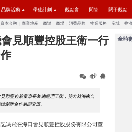
品牌活動
學徒計劃
觀點會
問答
關于觀點
資本金融
商業地産
商辦
商場
消費品牌
物業服務
産城
物
飛會見順豐控股王衛一行
全時
合作
口會見順豐控股董事長兼總經理王衛，雙方就海南自
應鏈創新合作展開交流。
書記馮飛在海口會見順豐控股股份有限公司董