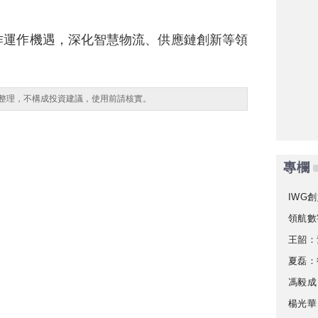
作運作機遇，深化智慧物流、供應鏈創新等領
整理，不構成投資建議，使用前請核實。
專欄
IWG創
領航數
王韶：
夏磊：
馮毅成
楊光華