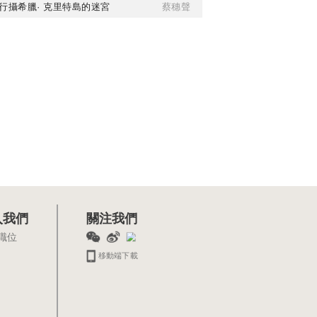
行攝希臘· 克里特島的迷宮
蔡穗聲
入我們
關注我們
職位
移動端下載