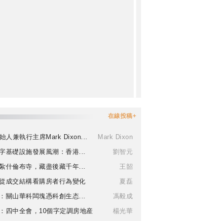
在線投稿+
始人兼執行主席Mark Dixon...
Mark Dixon
字基礎設施發展風潮：香港...
劉智元
紮什倫布寺，藏盡後藏千年...
王韶
從成交結構看購房者行為變化
夏磊
：關山華科闆塊憑科創生态...
馮毅成
：四中全會，10個字定調房地産
楊光華