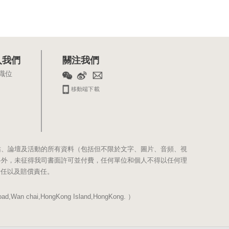
入我們
關注我們
職位
移動端下載
站、論壇及活動的所有資料（包括但不限於文字、圖片、音頻、視
料外，未征得我司書面許可並付費，任何單位和個人不得以任何理
責任以及賠償責任。
Wan chai,HongKong Island,HongKong. ）