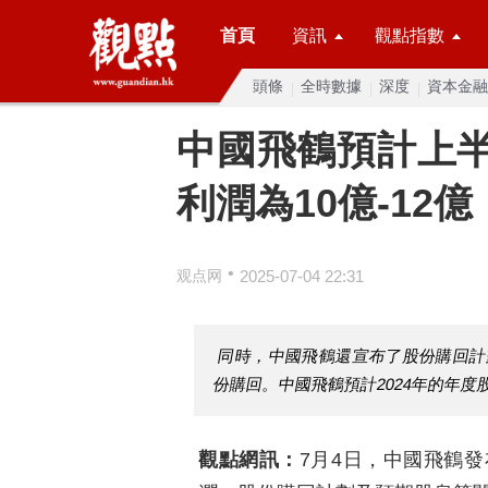
首頁
資訊
觀點指數
頭條
全時數據
深度
資本金融
中國飛鶴預計上半年
利潤為10億-12億
•
观点网
2025-07-04 22:31
同時，中國飛鶴還宣布了股份購回計
份購回。中國飛鶴預計2024年的年度
觀點網訊：
7月4日，中國飛鶴