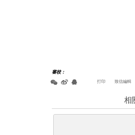
審校：
打印
致信編輯
相