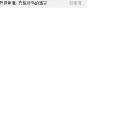
行攝希臘· 克里特島的迷宮
蔡穗聲