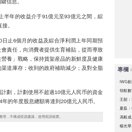
關鍵信息。
上半年的收益介于91億元至93億元之間，綜
直接。
30日止6個月的收益及綜合淨利潤上年同期預
社會責任，向消費者提供生育補貼，從而導致
性營養」戰略，保持貨架産品的新鮮度及健康
的渠道庫存；收到的政府補助減少；及對全脂
專欄
IWG創
領航數
計劃，計劃使用不超過10億元人民币的資金
王韶：
24年的年度股息總額将達到20億元人民币。
夏磊：
整理，不構成投資建議，使用前請核實。
馮毅成
楊光華