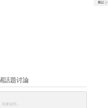
蔡記｜
關話題讨論
我要提問...