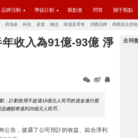
品牌活動
學徒計劃
觀點會
問答
關于觀點
房地産
科技
産業
物流
商場及零售
消費品牌
商辦及住房租
收入為91億-93億 淨
全時
劃，計劃使用不超過10億元人民币的資金進行股
股息總額将達到20億元人民币。
發布公告，披露了公司預計的收益、綜合淨利