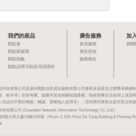
我們的産品
廣告服務
加
觀點會
會員服務
相關
觀點新媒體
廣告投放
觀點指數
服務條款
觀點品牌活動及培訓課程
息科技有限公司及廣州觀點信息資訊服務有限公司擁有及保留其主辦暨承辦網
排、軟件等）的所有權、版權等其他相關知識產權。除經授權合法使用上述資
（包括但不限於轉載、轉讓、授權他人使用等），否則我司將依法追究其法律
(Guandian Network Information Technology Co.,Ltd.)
5樓1505室（Room 5,15th Floor,Tai Tung Building,8 Fleming Road,
k