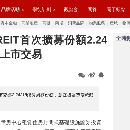
品牌活動
學徒計劃
觀點會
問答
關于觀點
資本金融
商業地産
商辦
商場
消費品牌
物業服務
産城
物
IT首次擴募份額2.24
全時
日上市交易
市交易2.24218億份擴募份額，旨在增強市場流動
保障房中心租賃住房封閉式基礎設施證券投資