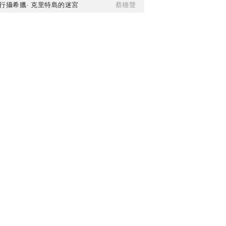
行攝希臘· 克里特島的迷宮
蔡穗聲