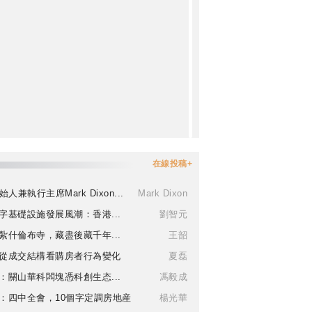
在線投稿+
始人兼執行主席Mark Dixon...
Mark Dixon
字基礎設施發展風潮：香港...
劉智元
紮什倫布寺，藏盡後藏千年...
王韶
從成交結構看購房者行為變化
夏磊
：關山華科闆塊憑科創生态...
馮毅成
：四中全會，10個字定調房地産
楊光華