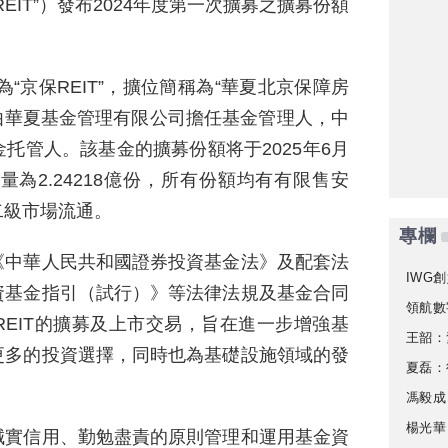
EIT”）發布2024年度第一次擴募之擴募份額
為“京保REIT”，擴位簡稱為“華夏北京保障房
68，由華夏基金管理有限公司擔任基金管理人，中
托管人。該基金的擴募份額将于2025年6月
為2.24218億份，所有份額均有有限售安
二級市場流通。
專欄
《中華人民共和國證券投資基金法》及配套法
IWG創
資基金指引（試行）》等法律法規及基金合同
領航數
EIT的擴募及上市交易，旨在進一步增強基
王韶：
更多的投資選擇，同時也為基礎設施領域的發
夏磊：
馮毅成
楊光華
誠實信用、勤勉盡責的原則管理和運用基金資