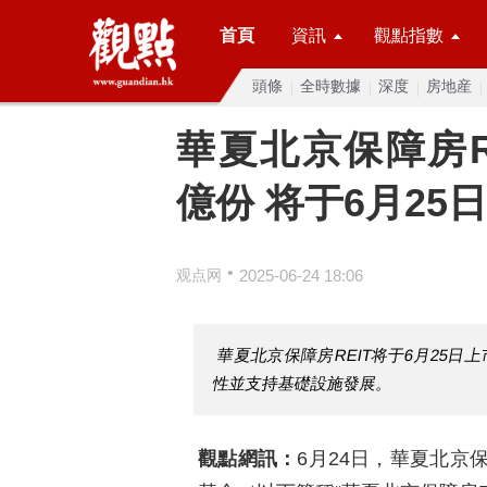
首頁
資訊
觀點指數
頭條
全時數據
深度
房地産
華夏北京保障房RE
億份 将于6月25
•
观点网
2025-06-24 18:06
華夏北京保障房REIT将于6月25日上
性並支持基礎設施發展。
觀點網訊：
6月24日，華夏北京