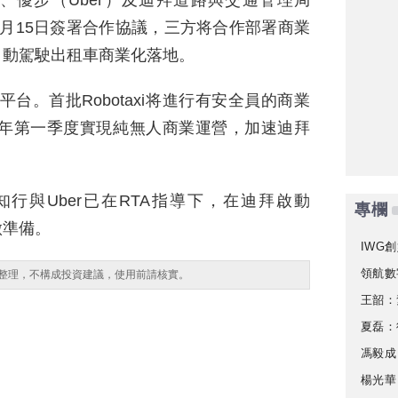
行、優步（Uber）及迪拜道路與交通管理局
6月15日簽署合作協議，三方将合作部署商業
動自動駕駛出租車商業化落地。
r平台。首批Robotaxi将進行有安全員的商業
6年第一季度實現純無人商業運營，加速迪拜
行與Uber已在RTA指導下，在迪拜啟動
專欄
做準備。
IWG創
領航數
整理，不構成投資建議，使用前請核實。
王韶：
夏磊：
馮毅成
楊光華