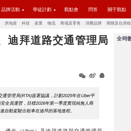
品牌活動
學徒計劃
觀點會
問答
關于觀點
房地産
科技
産業
物流
商場及零售
消費品牌
商辦及住房租
r、迪拜道路交通管理局
全時
通管理局(RTA)簽署協議，計劃2025年在Uber平
配備安全員運營，目標2026年第一季度實現純無人商
加速自動駕駛出租車在迪拜的落地進程。