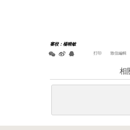
審校：楊曉敏
打印
致信編輯
相