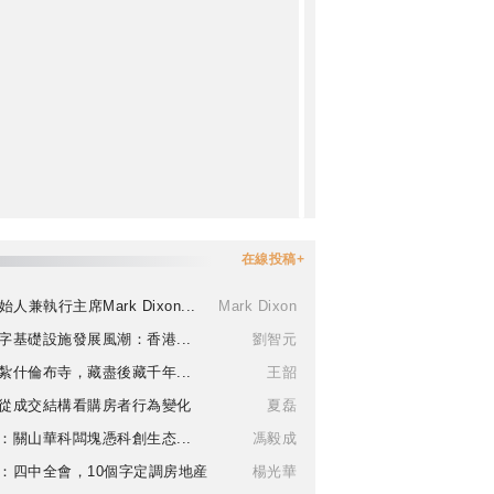
在線投稿+
始人兼執行主席Mark Dixon...
Mark Dixon
字基礎設施發展風潮：香港...
劉智元
紮什倫布寺，藏盡後藏千年...
王韶
從成交結構看購房者行為變化
夏磊
：關山華科闆塊憑科創生态...
馮毅成
：四中全會，10個字定調房地産
楊光華