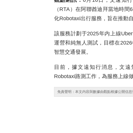
觀點網訊：
6月16日，文遠知
（RTA）在阿聯酋迪拜當地時間
化Robotaxi出行服務，旨在推
該服務計劃于2025年内上線Ube
運營和純無人測試，目標在202
智慧交通發展。
目前，據文遠知行消息，文遠知
Robotaxi路測工作，為服務上線
免責聲明：本文内容與數據由觀點根據公開信息