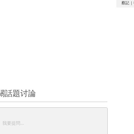
蔡記｜
關話題讨論
我要提問...