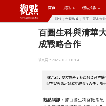
首頁
資訊
觀點指數
頭條
全時數據
深度
資本金融
百圖生科與清華
成戰略合作
•
观点网
2025-01-10 10:04
據介紹，雙方将基于各自的資源和技
型開發與應用領域展開深度合作，攜
觀點網訊：
據百圖生科官微消息，