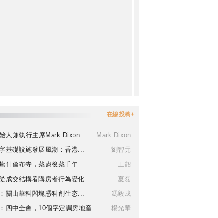
在線投稿+
始人兼執行主席Mark Dixon...
Mark Dixon
字基礎設施發展風潮：香港...
劉智元
紮什倫布寺，藏盡後藏千年...
王韶
從成交結構看購房者行為變化
夏磊
：關山華科闆塊憑科創生态...
馮毅成
：四中全會，10個字定調房地産
楊光華