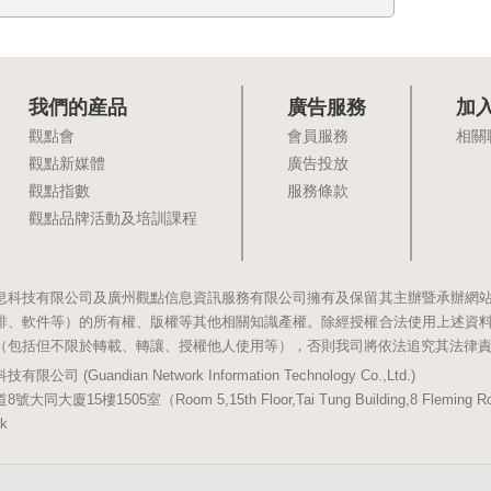
我們的産品
廣告服務
加
觀點會
會員服務
相關
觀點新媒體
廣告投放
觀點指數
服務條款
觀點品牌活動及培訓課程
息科技有限公司及廣州觀點信息資訊服務有限公司擁有及保留其主辦暨承辦網
排、軟件等）的所有權、版權等其他相關知識產權。除經授權合法使用上述資
（包括但不限於轉載、轉讓、授權他人使用等），否則我司將依法追究其法律
(Guandian Network Information Technology Co.,Ltd.)
5樓1505室（Room 5,15th Floor,Tai Tung Building,8 Fleming Road,
k