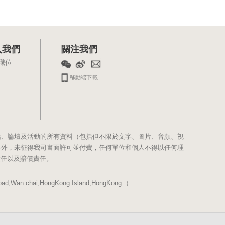
入我們
關注我們
職位
移動端下載
站、論壇及活動的所有資料（包括但不限於文字、圖片、音頻、視
料外，未征得我司書面許可並付費，任何單位和個人不得以任何理
責任以及賠償責任。
Wan chai,HongKong Island,HongKong. ）