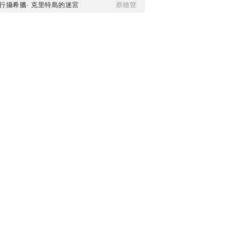
行攝希臘· 克里特島的迷宮
蔡穗聲