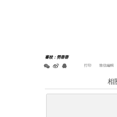
審校：勞蓉蓉
打印
致信編輯
相