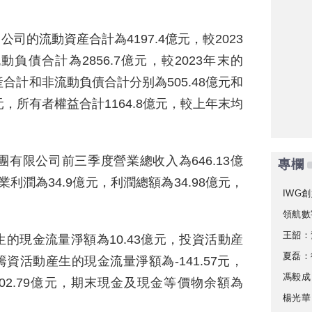
公司的流動資産合計為4197.4億元，較2023
動負債合計為2856.7億元，較2023年末的
産合計和非流動負債合計分别為505.48億元和
4億元，所有者權益合計1164.8億元，較上年末均
有限公司前三季度營業總收入為646.13億
專欄
業利潤為34.9億元，利潤總額為34.98億元，
IWG創
領航數
王韶：
的現金流量淨額為10.43億元，投資活動産
夏磊：
籌資活動産生的現金流量淨額為-141.57元，
馮毅成
02.79億元，期末現金及現金等價物余額為
楊光華