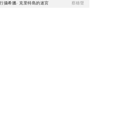
行攝希臘· 克里特島的迷宮
蔡穗聲