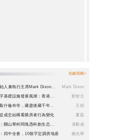
在線投稿+
始人兼執行主席Mark Dixon...
Mark Dixon
字基礎設施發展風潮：香港...
劉智元
紮什倫布寺，藏盡後藏千年...
王韶
從成交結構看購房者行為變化
夏磊
：關山華科闆塊憑科創生态...
馮毅成
：四中全會，10個字定調房地産
楊光華