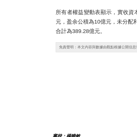
所有者權益變動表顯示，實收資本（
元，盈余公積為10億元，未分配利
合計為389.28億元。
免責聲明：本文内容與數據由觀點根據公開信息
審校：楊曉敏