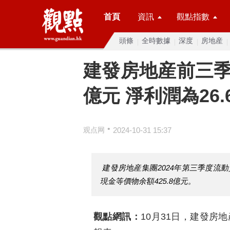
首頁
資訊
觀點指數
頭條
全時數據
深度
房地産
建發房地産前三季度
億元 淨利潤為26.
•
观点网
2024-10-31 15:37
建發房地産集團2024年第三季度流動資
現金等價物余額425.8億元。
觀點網訊：
10月31日，建發房