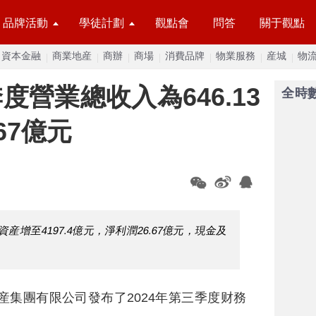
品牌活動
學徒計劃
觀點會
問答
關于觀點
資本金融
商業地産
商辦
商場
消費品牌
物業服務
産城
物
營業總收入為646.13
全時
67億元
産增至4197.4億元，淨利潤26.67億元，現金及
地産集團有限公司發布了2024年第三季度财務