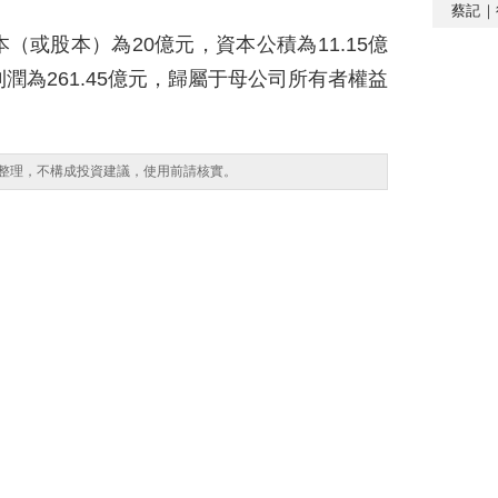
蔡記｜
或股本）為20億元，資本公積為11.15億
潤為261.45億元，歸屬于母公司所有者權益
整理，不構成投資建議，使用前請核實。