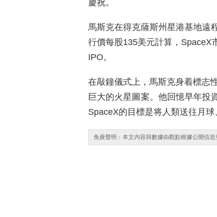
慶祝。
馬斯克在得克薩斯州星港基地遠
行價每股135美元計算，Space
IPO。
在敲鐘儀式上，馬斯克身着標志性皮
巨大的火星圖案。他回憶早年投
SpaceX的目標是将人類送往月
免責聲明：本文内容與數據由觀點根據公開信息