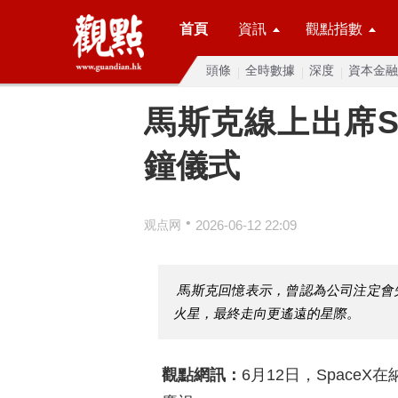
首頁
資訊
觀點指數
頭條
全時數據
深度
資本金融
馬斯克線上出席S
鐘儀式
•
观点网
2026-06-12 22:09
馬斯克回憶表示，曾認為公司注定會失
火星，最終走向更遙遠的星際。
觀點網訊：
6月12日，Space