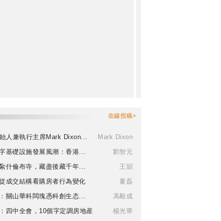
在線投稿+
始人兼執行主席Mark Dixon...
Mark Dixon
字基礎設施發展風潮：香港...
劉智元
紮什倫布寺，藏盡後藏千年...
王韶
從成交結構看購房者行為變化
夏磊
：關山華科闆塊憑科創生态...
馮毅成
：四中全會，10個字定調房地産
楊光華