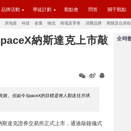
品牌活動
學徒計劃
觀點會
問答
關于觀點
房地産
科技
産業
物流
商場及零售
消費品牌
商辦及住房租
paceX納斯達克上市敲
全時
敗。但如今SpaceX的目標是将人類送往月球、
X在納斯達克證券交易所正式上市，通過敲鐘儀式