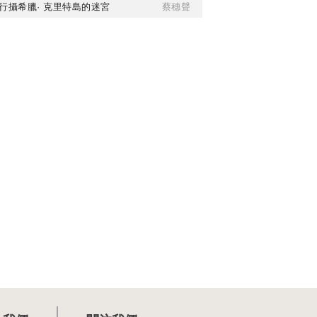
行攝希臘· 克里特島的迷宮
蔡穗聲