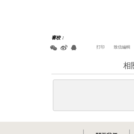
審校：
打印
致信編輯
相