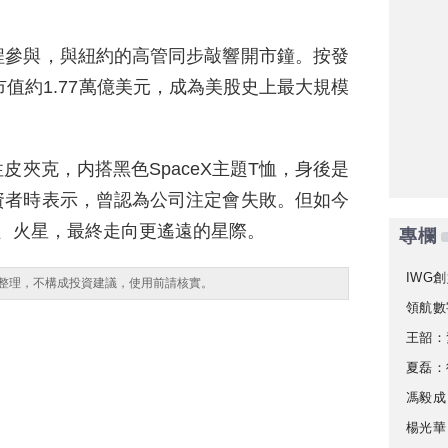
程參與，與紐約的高管同步敲響開市鐘。按發
X市值約1.77萬億美元，成為美股史上最大規模
夾克，内搭黑色SpaceX主題T恤，身後是
資者時表示，曾認為公司注定會失敗。但如今
球、火星，最終走向更遙遠的星際。
專欄
IWG創
整理，不構成投資建議，使用前請核實。
領航數
王韶：
夏磊：
馮毅成
楊光華