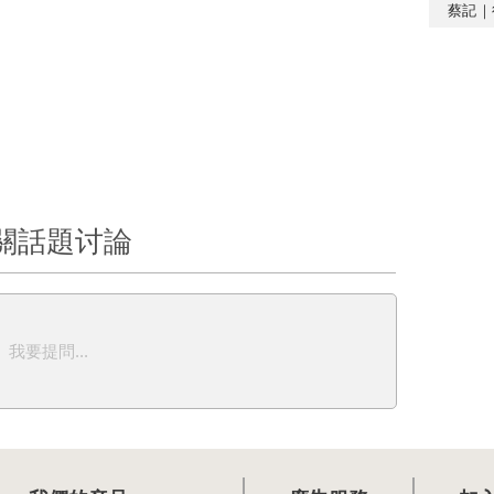
蔡記｜
關話題讨論
我要提問...