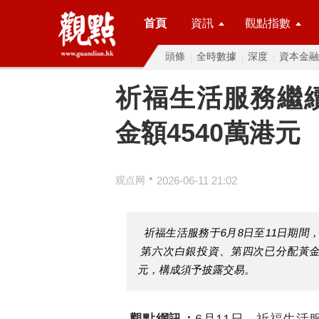
首頁
資訊
觀點指數
頭條
全時數據
深度
資本金融
祈福生活服務繼續
金額4540萬港元
•
观点网
2026-06-11 21:02
祈福生活服務于6月8日至11日期間
第六次白銀投資、第四次已分配黃金
元，構成須予披露交易。