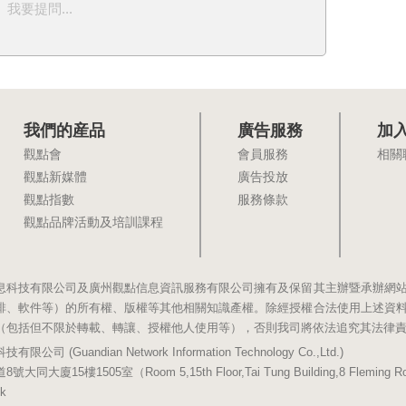
我要提問...
我們的産品
廣告服務
加
觀點會
會員服務
相關
觀點新媒體
廣告投放
觀點指數
服務條款
觀點品牌活動及培訓課程
息科技有限公司及廣州觀點信息資訊服務有限公司擁有及保留其主辦暨承辦網
排、軟件等）的所有權、版權等其他相關知識產權。除經授權合法使用上述資
（包括但不限於轉載、轉讓、授權他人使用等），否則我司將依法追究其法律
(Guandian Network Information Technology Co.,Ltd.)
5樓1505室（Room 5,15th Floor,Tai Tung Building,8 Fleming Road,
k