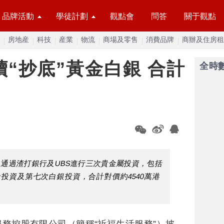
品牌活動
學徒計劃
觀點會
問答
關于觀點
房地産
科技
産業
物流
商場及零售
消費品牌
商辦及住房租
“抄底”黃金白銀 合計
全時
，通過渣打銀行及UBS進行三次貴金屬投資，包括
投資及第七次白銀投資，合計對價約4540萬港