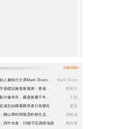
在線投稿+
始人兼執行主席Mark Dixon...
Mark Dixon
字基礎設施發展風潮：香港...
劉智元
紮什倫布寺，藏盡後藏千年...
王韶
從成交結構看購房者行為變化
夏磊
：關山華科闆塊憑科創生态...
馮毅成
：四中全會，10個字定調房地産
楊光華