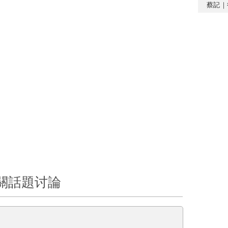
蔡記｜
關話題讨論