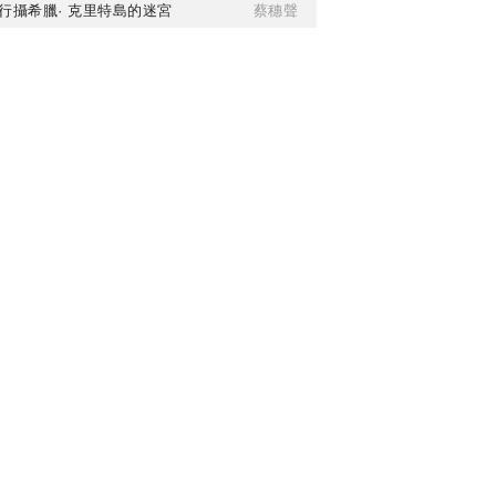
行攝希臘· 克里特島的迷宮
蔡穗聲