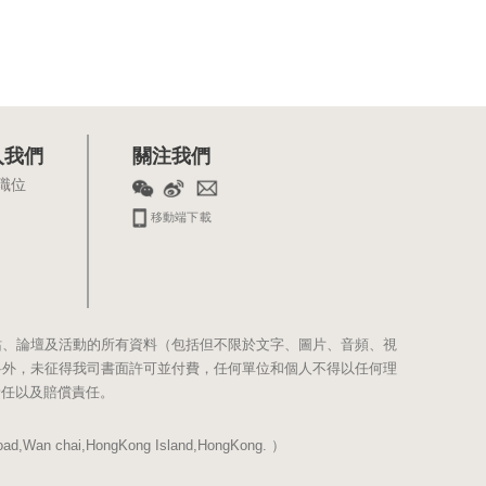
入我們
關注我們
職位
移動端下載
站、論壇及活動的所有資料（包括但不限於文字、圖片、音頻、視
料外，未征得我司書面許可並付費，任何單位和個人不得以任何理
責任以及賠償責任。
Wan chai,HongKong Island,HongKong. ）