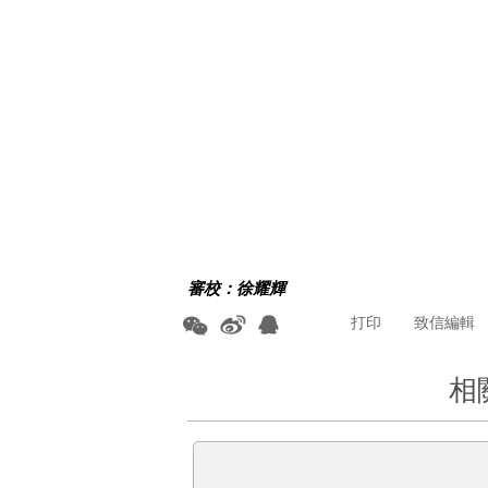
審校：徐耀輝
打印
致信編輯
相