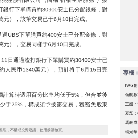
服務控股有限公司（簡稱“祈福生活服務”）披
渣打銀行下單購買約30900安士已分配銀條，對
0萬元），該筆交易已于6月10日完成。
日通過UBS下單購買約400安士已分配金條，對
0萬元），交易同樣于6月10日完成。
月11日通過渣打銀行下單購買約30400安士已
約人民币1340萬元），預計将于6月15日完
專欄
IWG創
獨計算時适用百分比率均低于5%，但合並後
領航數
少于25%，構成須予披露交易，獲豁免股東
王韶：
夏磊：
馮毅成
整理，不構成投資建議，使用前請核實。
楊光華