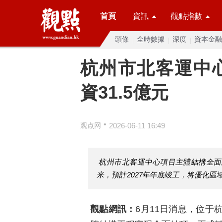
首頁
資訊
觀點指數
頭條
全時數據
深度
資本金融
杭州市北客運中
資31.5億元
•
观点网
2026-06-11 16:49
杭州市北客運中心項目主體結構全面結
米，預計2027年年底竣工，将優化區
觀點網訊：
6月11日消息，位于