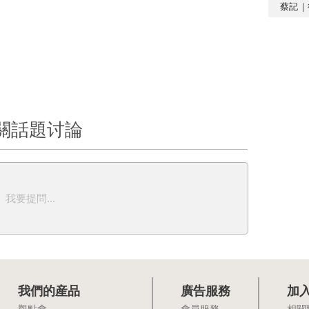
蔡記｜
關話題讨論
我要提問...
我們的産品
廣告服務
加
觀點會
會員服務
相關