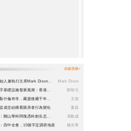
在線投稿+
始人兼執行主席Mark Dixon...
Mark Dixon
字基礎設施發展風潮：香港...
劉智元
紮什倫布寺，藏盡後藏千年...
王韶
從成交結構看購房者行為變化
夏磊
：關山華科闆塊憑科創生态...
馮毅成
：四中全會，10個字定調房地産
楊光華