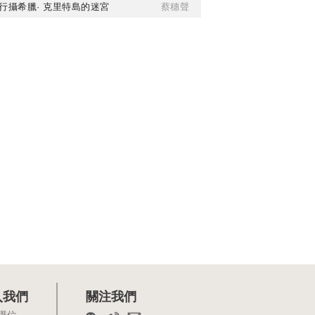
行攝希臘· 克里特島的迷宮
蔡穗聲
入我們
關注我們
職位