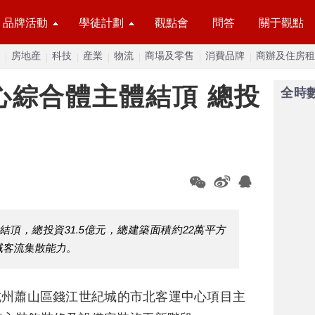
品牌活動
學徒計劃
觀點會
問答
關于觀點
房地産
科技
産業
物流
商場及零售
消費品牌
商辦及住房租
心綜合體主體結頂 總投
全時
頂，總投資31.5億元，總建築面積約22萬平方
域客流集散能力。
杭州蕭山區錢江世紀城的市北客運中心項目主