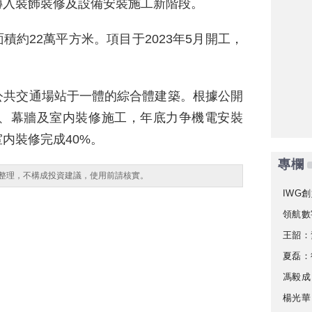
轉入裝飾裝修及設備安裝施工新階段。
面積約22萬平方米。項目于2023年5月開工，
公共交通場站于一體的綜合體建築。根據公開
電、幕牆及室内裝修施工，年底力争機電安裝
室内裝修完成40%。
專欄
整理，不構成投資建議，使用前請核實。
IWG創
領航數
王韶：
夏磊：
馮毅成
楊光華