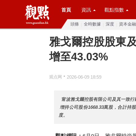
首頁
資訊
觀點指數
頭條
全時數據
深度
資本金融
雅戈爾控股股東
增至43.03%
•
观点网
2026-06-09 18:59
甯波雅戈爾控股有限公司及其一致行動人
增持公司股份1668.33萬股，合計持股
度。