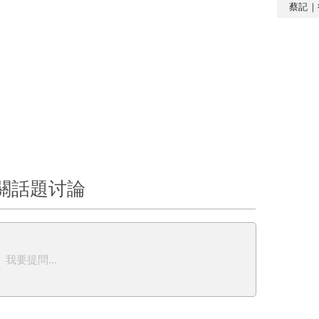
蔡記｜
關話題讨論
我要提問...