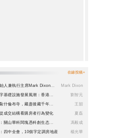
在線投稿+
始人兼執行主席Mark Dixon...
Mark Dixon
字基礎設施發展風潮：香港...
劉智元
紮什倫布寺，藏盡後藏千年...
王韶
從成交結構看購房者行為變化
夏磊
：關山華科闆塊憑科創生态...
馮毅成
：四中全會，10個字定調房地産
楊光華