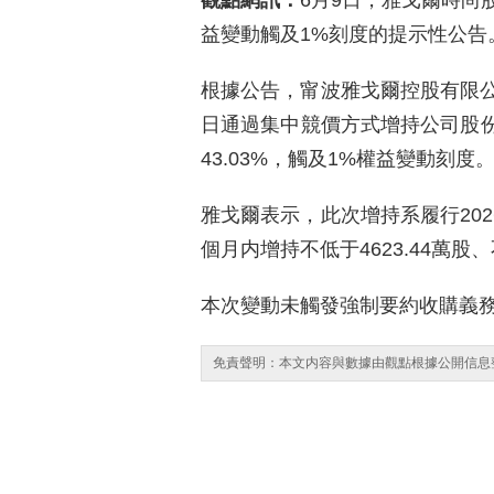
觀點網訊：
6月9日，雅戈爾時尚
益變動觸及1%刻度的提示性公告
根據公告，甯波雅戈爾控股有限公司
日通過集中競價方式增持公司股份16
43.03%，觸及1%權益變動刻度
雅戈爾表示，此次增持系履行202
個月内增持不低于4623.44萬股、
本次變動未觸發強制要約收購義
免責聲明：本文内容與數據由觀點根據公開信息