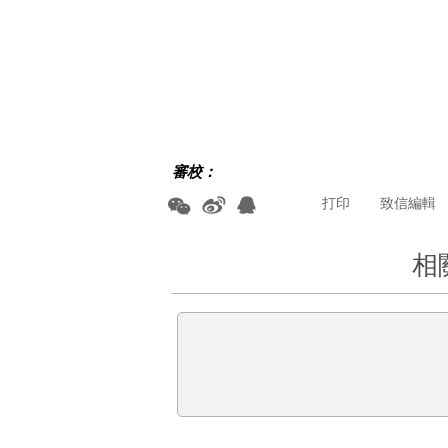
審校：
打印
致信編輯
相