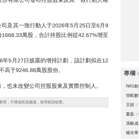
股份有限公司發布控股股東及其一致行動人權
。
及其一致行動人于2026年5月25日至6月9
68.33萬股，合計持股比例從42.67%增至
。
6年5月27日披露的增持計劃，該計劃拟在12
不高于9246.88萬股股份。
專欄
務，也未改變公司控股股東及實際控制人。
IWG創
領航數
整理，不構成投資建議，使用前請核實。
王韶：
夏磊：
馮毅成
楊光華