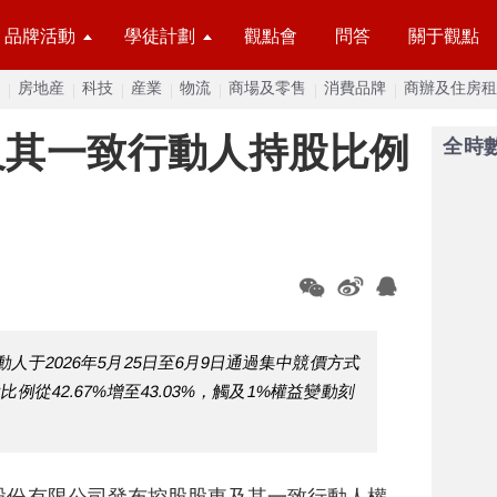
品牌活動
學徒計劃
觀點會
問答
關于觀點
房地産
科技
産業
物流
商場及零售
消費品牌
商辦及住房租
及其一致行動人持股比例
全時
于2026年5月25日至6月9日通過集中競價方式
比例從42.67%增至43.03%，觸及1%權益變動刻