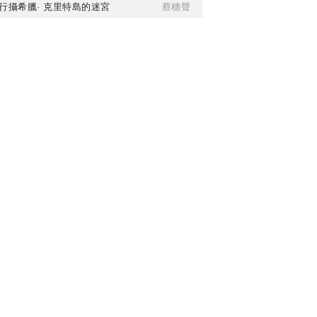
行攝希臘· 克里特島的迷宮
蔡穗聲