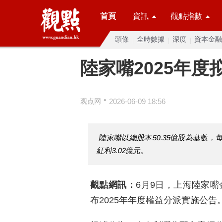
首頁
資訊
觀點指數
頭條
全時數據
深度
資本金融
陸家嘴2025年
•
观点网
2026-06-09 18:56
陸家嘴以總股本50.35億股為基數，
紅利3.02億元。
觀點網訊：
6月9日，上海陸家嘴
布2025年年度權益分派實施公告