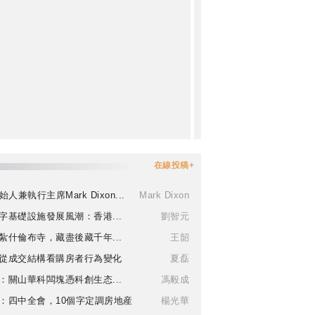
在線投稿+
始人兼執行主席Mark Dixon...
Mark Dixon
字基礎設施發展風潮：香港...
劉智元
紮什倫布寺，藏盡後藏千年...
王韶
從成交結構看購房者行為變化
夏磊
：關山華科闆塊憑科創生态...
馮毅成
：四中全會，10個字定調房地産
楊光華