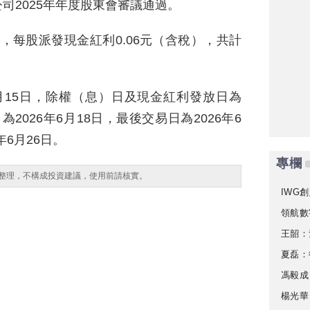
司2025年年度股東會審議通過。
數，每股派發現金紅利0.06元（含稅），共計
6月15日，除權（息）日及現金紅利發放日為
為2026年6月18日，最後交易日為2026年6
年6月26日。
專欄
整理，不構成投資建議，使用前請核實。
IWG創
領航數
王韶：
夏磊：
馮毅成
楊光華