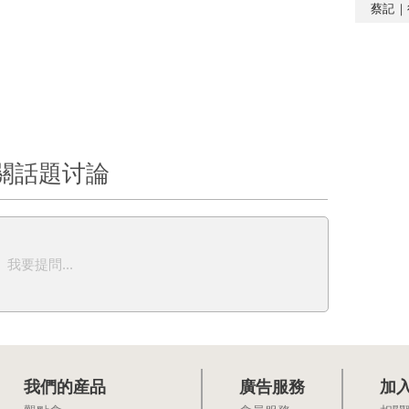
蔡記｜
關話題讨論
我要提問...
我們的産品
廣告服務
加