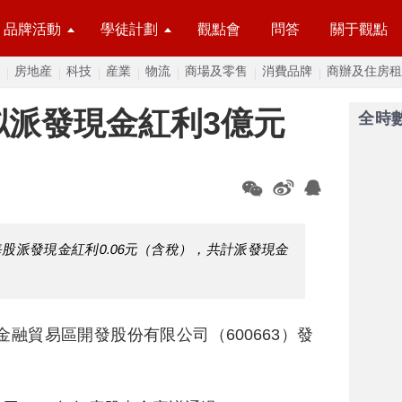
品牌活動
學徒計劃
觀點會
問答
關于觀點
房地産
科技
産業
物流
商場及零售
消費品牌
商辦及住房租
度拟派發現金紅利3億元
全時
每股派發現金紅利0.06元（含稅），共計派發現金
金融貿易區開發股份有限公司（600663）發
。