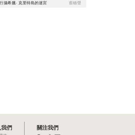
行攝希臘· 克里特島的迷宮
蔡穗聲
入我們
關注我們