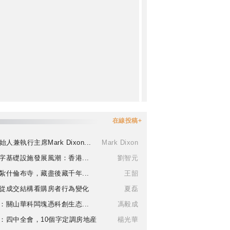
在線投稿+
始人兼執行主席Mark Dixon...
Mark Dixon
字基礎設施發展風潮：香港...
劉智元
紮什倫布寺，藏盡後藏千年...
王韶
從成交結構看購房者行為變化
夏磊
：關山華科闆塊憑科創生态...
馮毅成
：四中全會，10個字定調房地産
楊光華