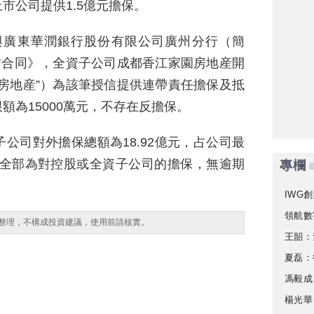
市公司提供1.5億元擔保。
與廣東華潤銀行股份有限公司廣州分行（簡
信合同》，全資子公司成都香江家園房地産開
房地産”）為該筆授信提供連帶責任擔保及抵
額為15000萬元，不存在反擔保。
公司對外擔保總額為18.92億元，占公司最
%，全部為對控股或全資子公司的擔保，無逾期
專欄
IWG創
領航數
整理，不構成投資建議，使用前請核實。
王韶：
夏磊：
馮毅成
楊光華