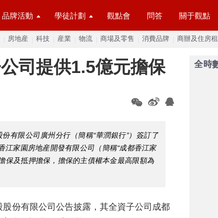
品牌活動
學徒計劃
觀點會
問答
關于觀點
房地産
科技
産業
物流
商場及零售
消費品牌
商辦及住房租
公司提供1.5億元擔保
全時
股份有限公司廣州分行（簡稱“華潤銀行”）簽訂了
香江家園房地産開發有限公司（簡稱“成都香江家
任擔保及抵押擔保，擔保的主債權本金最高限額為
股股份有限公司公告披露，其全資子公司成都