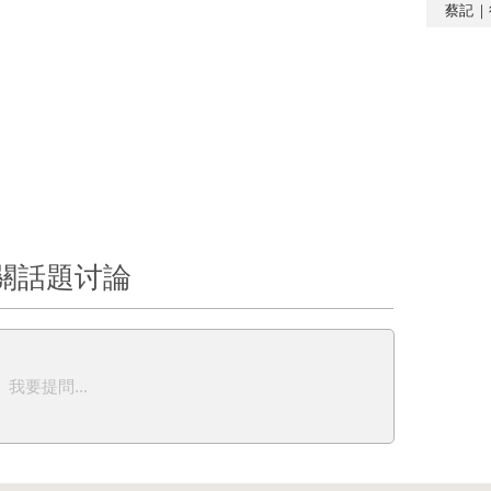
蔡記｜
關話題讨論
我要提問...