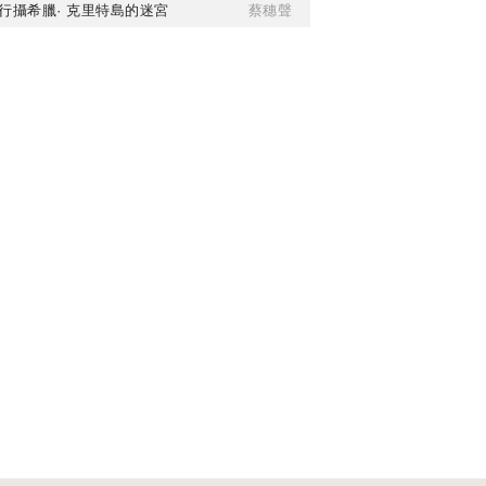
行攝希臘· 克里特島的迷宮
蔡穗聲