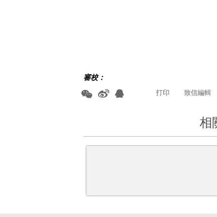
審校：
打印
致信編輯
相