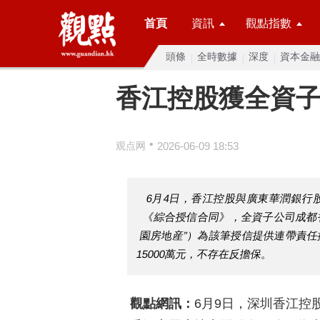
首頁
資訊
觀點指數
頭條
全時數據
深度
資本金融
香江控股獲全資子
•
观点网
2026-06-09 18:53
6月4日，香江控股與廣東華潤銀行
《綜合授信合同》，全資子公司成都
園房地産”）為該筆授信提供連帶責
15000萬元，不存在反擔保。
觀點網訊：
6月9日，深圳香江控