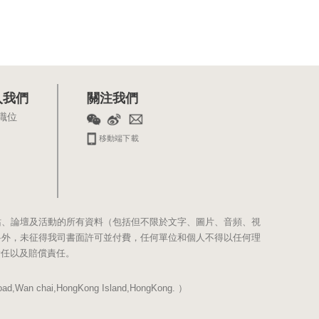
入我們
關注我們
職位
移動端下載
站、論壇及活動的所有資料（包括但不限於文字、圖片、音頻、視
料外，未征得我司書面許可並付費，任何單位和個人不得以任何理
責任以及賠償責任。
Wan chai,HongKong Island,HongKong. ）