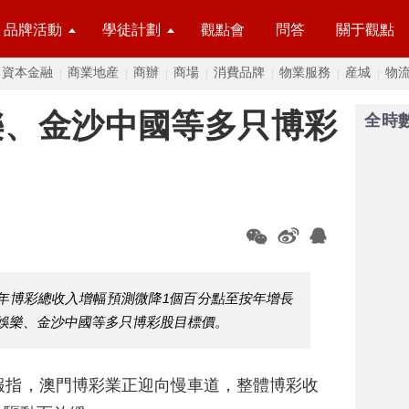
品牌活動
學徒計劃
觀點會
問答
關于觀點
資本金融
商業地産
商辦
商場
消費品牌
物業服務
産城
物
樂、金沙中國等多只博彩
全時
6年博彩總收入增幅預測微降1個百分點至按年增長
河娛樂、金沙中國等多只博彩股目標價。
報指，澳門博彩業正迎向慢車道，整體博彩收