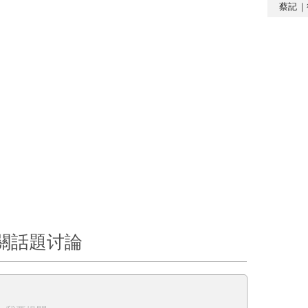
蔡記｜
關話題讨論