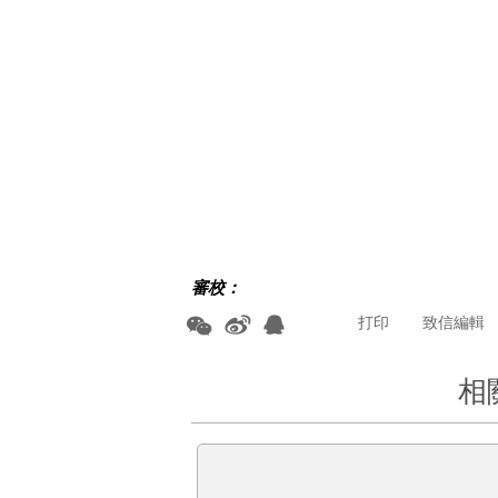
審校：
打印
致信編輯
相