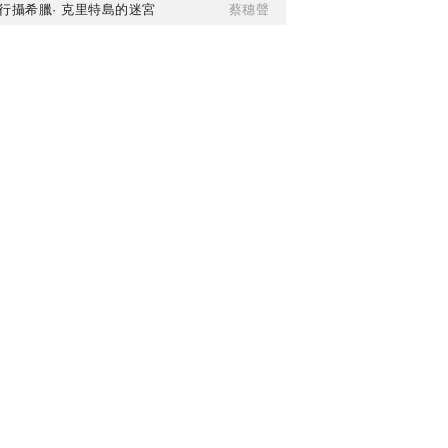
行攝希臘· 克里特島的迷宮
蔡穗聲