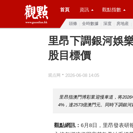
首頁
資訊
觀點指數
頭條
全時數據
深度
房地産
里昂下調銀河娛
股目標價
•
观点网
2026-06-08 14:05
里昂指澳門博彩業迎慢車道，将202
4%，達2573億澳門元。同時下調銀
觀點網訊：
6月8日，里昂發表研