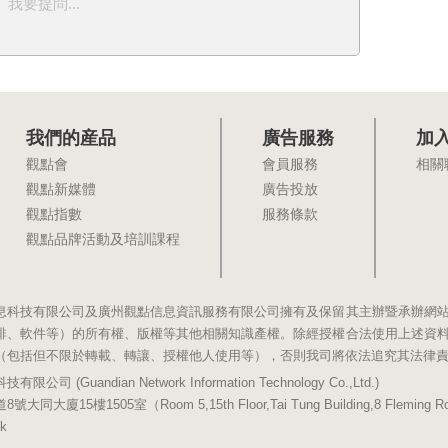
我要提問...
我們的産品
廣告服務
加
觀點會
會員服務
相關
觀點新媒體
廣告投放
觀點指數
服務條款
觀點品牌活動及培訓課程
息科技有限公司及廣州觀點信息資訊服務有限公司擁有及保留其主辦暨承辦網
排、軟件等）的所有權、版權等其他相關知識產權。除經授權合法使用上述資
（包括但不限於轉載、轉讓、授權他人使用等），否則我司將依法追究其法律
(Guandian Network Information Technology Co.,Ltd.)
5樓1505室（Room 5,15th Floor,Tai Tung Building,8 Fleming Road,
k