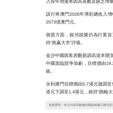
入按年增速将因高基數及缺乏增
該行将澳門2026年博彩總收入
2573億澳門元。
個股方面，銀河娛樂仍為行業首選，
持“跑赢大市”評級。
金沙中國因客房翻新調高資本開支，
中國面臨競争加劇，目標價由19.
級。
永利澳門目標價由5.7港元微調至5
港元下調至1.4港元，維持“跑輸大
免責聲明：本文内容與數據由觀點根據公開信息