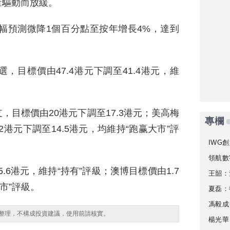
量驅動而放緩。
增幅預測微降1個百分點至按年增長4%，達到
目標價由47.4港元下調至41.4港元，維
目標價由20港元下調至17.3港元；美高梅
專欄
2港元下調至14.5港元，均維持“跑赢大市”評
IWG創
領航數
.6港元，維持“持有”評級；澳博目標價由1.7
王韶：
市”評級。
夏磊：
馮毅成
整理，不構成投資建議，使用前請核實。
楊光華