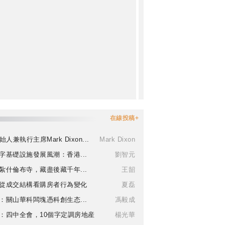
在線投稿+
始人兼執行主席Mark Dixon...
Mark Dixon
字基礎設施發展風潮：香港...
劉智元
紮什倫布寺，藏盡後藏千年...
王韶
從成交結構看購房者行為變化
夏磊
：關山華科闆塊憑科創生态...
馮毅成
：四中全會，10個字定調房地産
楊光華