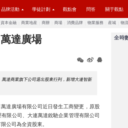
品牌活動
學徒計劃
觀點會
問答
關于觀點
資本金融
商業地産
商辦
商場
消費品牌
物業服務
産城
物
田萬達廣場
全時
，萬達商業旗下公司退出股東行列，新增大連智新
田萬達廣場有限公司近日發生工商變更，原股
理有限公司、大連萬達銳馳企業管理有限公司
有限公司為全資股東。