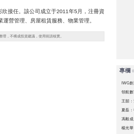
欣接任。該公司成立于2011年5月，注冊資
商業運營管理、房屋租賃服務、物業管理。
整理，不構成投資建議，使用前請核實。
專欄
IWG創
領航數
王韶：
夏磊：
馮毅成
楊光華