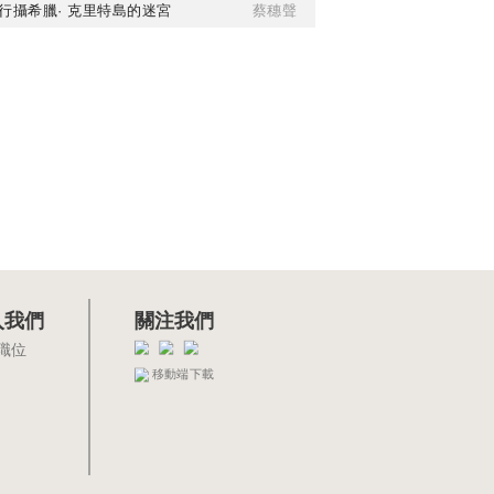
行攝希臘· 克里特島的迷宮
蔡穗聲
入我們
關注我們
職位
移動端下載