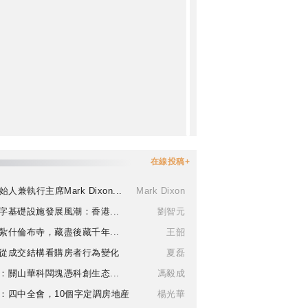
在線投稿+
始人兼執行主席Mark Dixon...
Mark Dixon
字基礎設施發展風潮：香港...
劉智元
紮什倫布寺，藏盡後藏千年...
王韶
從成交結構看購房者行為變化
夏磊
：關山華科闆塊憑科創生态...
馮毅成
：四中全會，10個字定調房地産
楊光華