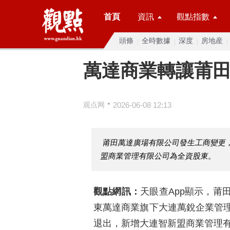
首頁
資訊
觀點指數
頭條
全時數據
深度
房地産
萬達商業轉讓莆
•
观点网
2026-06-08 12:13
莆田萬達廣場有限公司發生工商變更
盟商業管理有限公司為全資股東。
觀點網訊：
天眼查App顯示，莆
東萬達商業旗下大連萬銳企業管
退出，新增大連智新盟商業管理