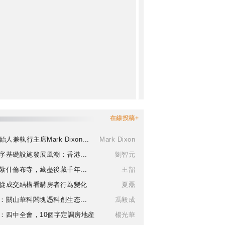
在線投稿+
始人兼執行主席Mark Dixon...
Mark Dixon
字基礎設施發展風潮：香港...
劉智元
紮什倫布寺，藏盡後藏千年...
王韶
從成交結構看購房者行為變化
夏磊
：關山華科闆塊憑科創生态...
馮毅成
：四中全會，10個字定調房地産
楊光華