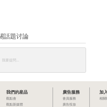
關話題讨論
我要提問...
我們的産品
廣告服務
加
觀點會
會員服務
相關
觀點新媒體
廣告投放