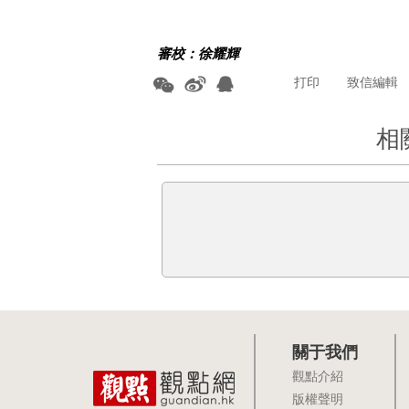
審校：徐耀輝
打印
致信編輯
相
關于我們
觀點介紹
版權聲明