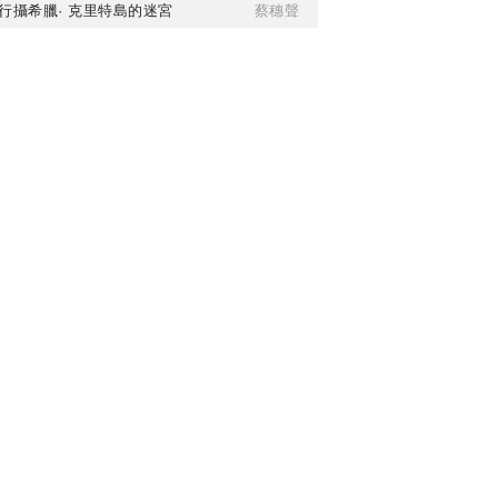
行攝希臘· 克里特島的迷宮
蔡穗聲