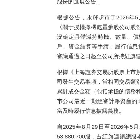
股份的進展公告。
根據公告，永輝超市于2026年5
《關于授權擇機處置參股公司股
況确定具體減持時機、數量、價
戶、資金結算等手續；履行信息披
審議通過之日起至公司所持紅旗
根據《上海證券交易所股票上市規則》
司發生交易事項，當相同交易類
累計成交金額（包括承擔的債務
市公司最近一期經審計淨資産的10
當及時履行信息披露義務。
自2025年8月29日至2026
53,880,700股，占紅旗連鎖總股本