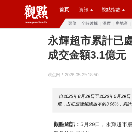
首頁
資訊
觀點指數
頭條
全時數據
深度
房地産
永輝超市累計已處
成交金額3.1億元
•
观点网
2026-05-29 18:50
自2025年8月29日至2026年5月2
股，占紅旗連鎖總股本的3.96%，累計成交金
觀點網訊：
5月29日，永輝超市