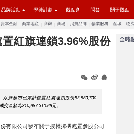
品牌活動
學徒計劃
觀點會
問答
關于觀點
資本金融
商業地産
商辦
商場
消費品牌
物業服務
産城
物
置紅旗連鎖3.96%股份
全時
9日，永輝超市已累計處置紅旗連鎖股份53,880,700
額為310,687,310.66元。
股份有限公司發布關于授權擇機處置參股公司