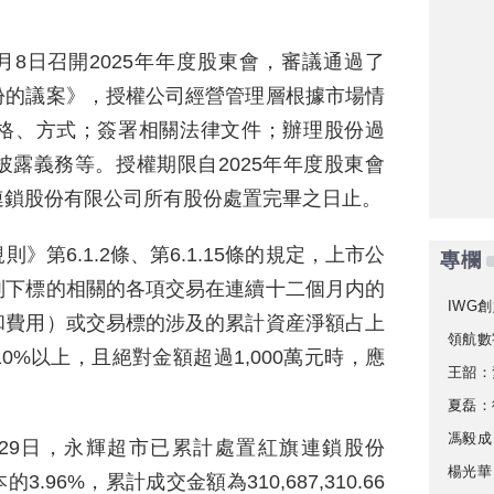
月8日召開2025年年度股東會，審議通過了
份的議案》，授權公司經營管理層根據市場情
格、方式；簽署相關法律文件；辦理股份過
露義務等。授權期限自2025年年度股東會
連鎖股份有限公司所有股份處置完畢之日止。
第6.1.2條、第6.1.15條的規定，上市公
專欄
别下標的相關的各項交易在連續十二個月内的
IWG創
和費用）或交易標的涉及的累計資産淨額占上
領航數
%以上，且絕對金額超過1,000萬元時，應
王韶：
夏磊：
馮毅成
年5月29日，永輝超市已累計處置紅旗連鎖股份
楊光華
的3.96%，累計成交金額為310,687,310.66