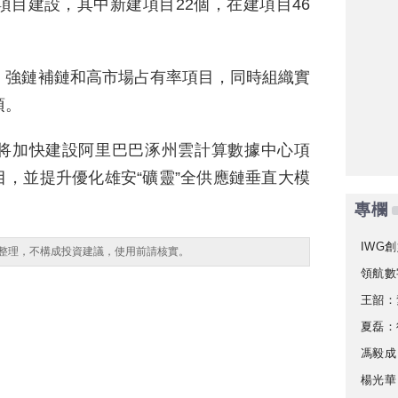
項目建設，其中新建項目22個，在建項目46
、強鏈補鏈和高市場占有率項目，同時組織實
項。
将加快建設阿里巴巴涿州雲計算數據中心項
，並提升優化雄安“礦靈”全供應鏈垂直大模
專欄
IWG創
整理，不構成投資建議，使用前請核實。
領航數
王韶：
夏磊：
馮毅成
楊光華