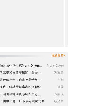
在線投稿+
始人兼執行主席Mark Dixon...
Mark Dixon
字基礎設施發展風潮：香港...
劉智元
紮什倫布寺，藏盡後藏千年...
王韶
從成交結構看購房者行為變化
夏磊
：關山華科闆塊憑科創生态...
馮毅成
：四中全會，10個字定調房地産
楊光華