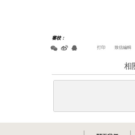
審校：
打印
致信編輯
相