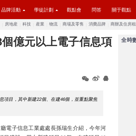
品牌活動
學徒計劃
觀點會
問答
關于觀點
房地産
科技
産業
物流
商場及零售
消費品牌
商辦及住房租
8個億元以上電子信息項
全時
息項目，其中新建22個、在建46個，並重點聚焦
信廳電子信息工業處處長孫瑞生介紹，今年河