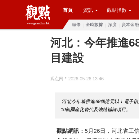
首頁
資訊
觀點指數
頭條
全時數據
深度
資本金融
河北：今年推進6
目建設
•
观点网
2026-05-26 13:46
河北今年将推進68個億元以上電子信
10個國産化替代及強鏈補鏈項目。
觀點網訊：
5月26日，河北省工