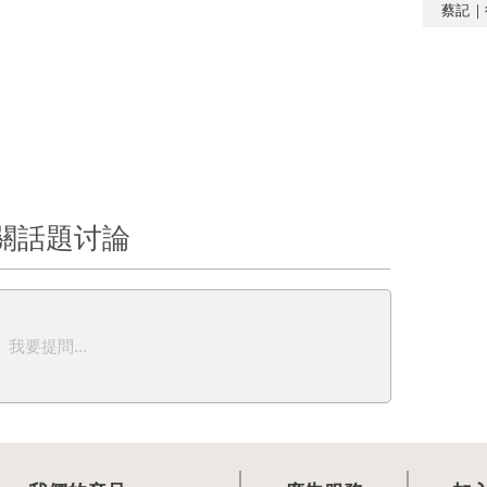
蔡記｜
關話題讨論
我要提問...