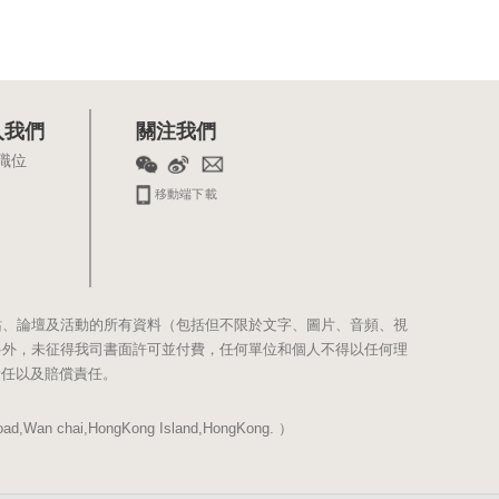
入我們
關注我們
職位
移動端下載
站、論壇及活動的所有資料（包括但不限於文字、圖片、音頻、視
料外，未征得我司書面許可並付費，任何單位和個人不得以任何理
責任以及賠償責任。
Wan chai,HongKong Island,HongKong. ）