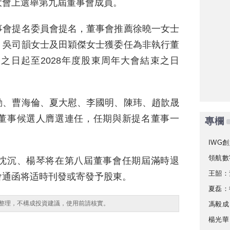
大會上選舉第九屆董事會成員。
事會提名委員會提名，董事會推薦徐曉一女士
，吳司韻女士及田穎傑女士獲委任為非執行董
之日起至2028年度股東周年大會結束之日
勤、曹海倫、夏大慰、李國明、陳玮、趙歆晟
董事候選人膺選連任，任期與新提名董事一
專欄
IWG創
領航數
沈沉、楊琴将在第八屆董事會任期屆滿時退
王韶：
會通函将适時刊發或寄發予股東。
夏磊：
整理，不構成投資建議，使用前請核實。
馮毅成
楊光華