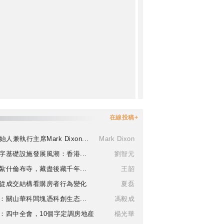
在線投稿+
始人兼執行主席Mark Dixon...
Mark Dixon
字基礎設施發展風潮：香港...
劉智元
紮什倫布寺，藏盡後藏千年...
王韶
從成交結構看購房者行為變化
夏磊
：關山華科闆塊憑科創生态...
馮毅成
：四中全會，10個字定調房地産
楊光華