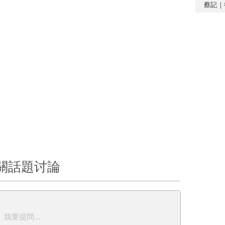
蔡記｜
關話題讨論
我要提問...