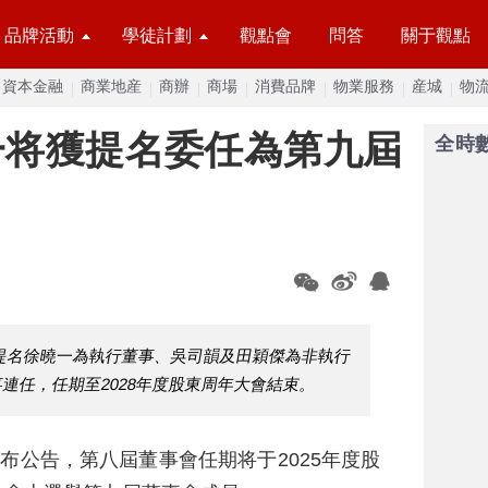
品牌活動
學徒計劃
觀點會
問答
關于觀點
資本金融
商業地産
商辦
商場
消費品牌
物業服務
産城
物
一将獲提名委任為第九屆
全時
提名徐曉一為執行董事、吳司韻及田穎傑為非執行
連任，任期至2028年度股東周年大會結束。
發布公告，第八屆董事會任期将于2025年度股