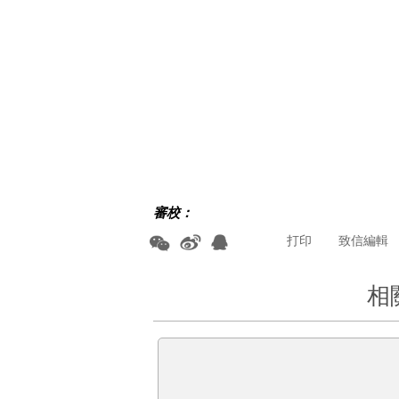
審校：
打印
致信編輯
相