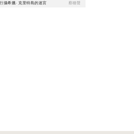
行攝希臘· 克里特島的迷宮
蔡穗聲