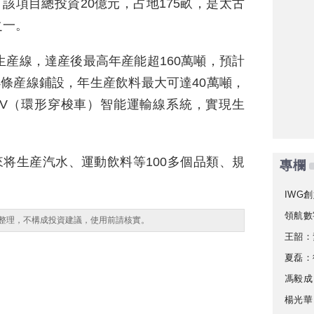
該項目總投資20億元，占地175畝，是太古
之一。
生産線，達産後最高年産能超160萬噸，預計
4條産線鋪設，年生産飲料最大可達40萬噸，
GV（環形穿梭車）智能運輸線系統，實現生
來将生産汽水、運動飲料等100多個品類、規
專欄
IWG創
領航數
整理，不構成投資建議，使用前請核實。
王韶：
夏磊：
馮毅成
楊光華