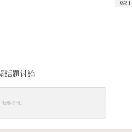
蔡記｜
關話題讨論
我要提問...