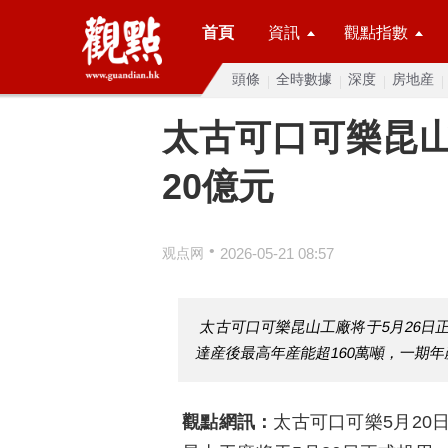
首頁
資訊
觀點指數
頭條
全時數據
深度
房地産
太古可口可樂昆山
20億元
•
观点网
2026-05-21 08:57
太古可口可樂昆山工廠将于5月26日
達産後最高年産能超160萬噸，一期年
觀點網訊：
太古可口可樂5月20