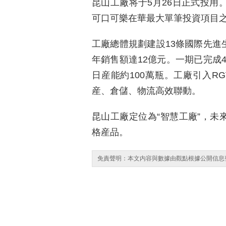
昆山工廠将于5月26日正式投用。
可口可樂在華最大單筆投資項目
工廠總體規劃建設13條國際先進
年銷售額達12億元。一期已完成
日産能約100萬瓶。工廠引入R
産、倉儲、物流高效聯動。
昆山工廠定位為“智慧工廠”，未
格産品。
免責聲明：本文内容與數據由觀點根據公開信息