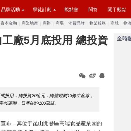
品牌活動
學徒計劃
觀點會
問答
關于觀點
資本金融
商業地産
商辦
商場
消費品牌
物業服務
産城
物
工廠5月底投用 總投資
全時
正式投用，總投資20億元，總體規劃13條生産線，
産40萬噸，日産能約100萬瓶。
日宣布，其位于昆山開發區高端食品産業園的