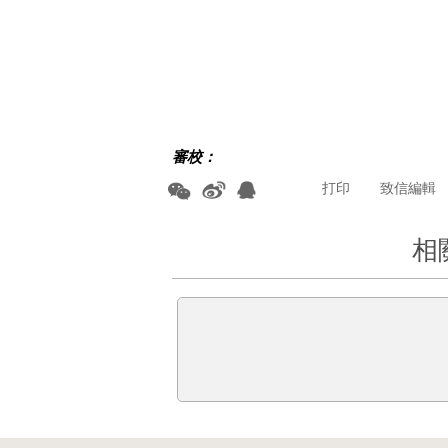
審校：
打印
致信編輯
相