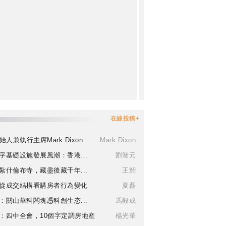
在線投稿+
始人兼執行主席Mark Dixon...
Mark Dixon
字基礎設施發展風潮：香港...
劉智元
紮什倫布寺，藏盡後藏千年...
王韶
從成交結構看購房者行為變化
夏磊
：關山華科闆塊憑科創生态...
馮毅成
：四中全會，10個字定調房地産
楊光華