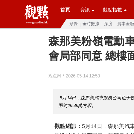
首頁
資訊
觀點指數
頭條
全時數據
深度
資本金融
森那美粉嶺電動
會局部同意 總樓
•
观点网
2026-05-14 12:53
5月14日，森那美汽車服務公司位
面約29.49萬方呎。
觀點網訊：
5月14日，森那美汽