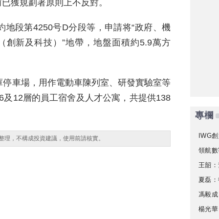
前已獲規劃署原則上不反對。
地段第4250号D分段等，申請将“政府、機
（創新及科技）”地帶，地盤面積約5.9萬方
庫停車場，用作電動車陳列室、研發實驗室等
及12層的員工宿舍及人才公寓，共提供138
專欄
IWG創
整理，不構成投資建議，使用前請核實。
領航數
王韶：
夏磊：
馮毅成
楊光華