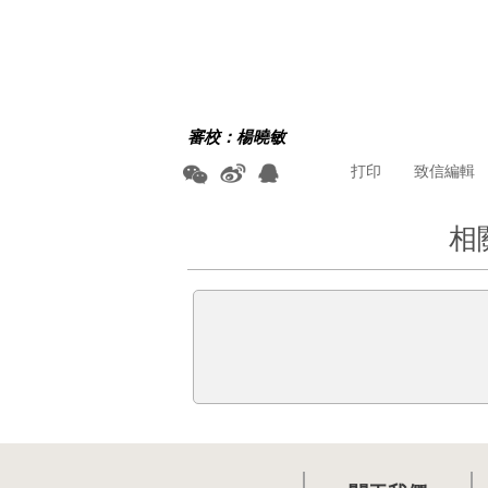
審校：楊曉敏
打印
致信編輯
相