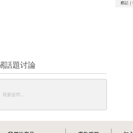
蔡記｜
關話題讨論
我要提問...