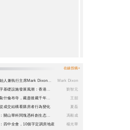
在線投稿+
始人兼執行主席Mark Dixon...
Mark Dixon
字基礎設施發展風潮：香港...
劉智元
紮什倫布寺，藏盡後藏千年...
王韶
從成交結構看購房者行為變化
夏磊
：關山華科闆塊憑科創生态...
馮毅成
：四中全會，10個字定調房地産
楊光華