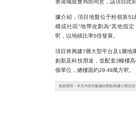
香港城規會局部同意，該項目此
據介紹，項目地盤位于粉嶺第51約
構或社區”地帶改劃為“其他指定
呎，以地積比率5倍發展。
項目将興建7層大型平台及1層地
創新及科技用途，並配套2幢樓高6
個單位，總樓面約29.49萬方呎。
免責聲明：本文内容與數據由觀點根據公開信息