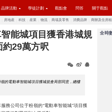
品牌活動
學徒計劃
觀點會
問答
關于觀點
房地産
科技
産業
物流
商場及零售
消費品牌
商辦及住房租
車智能城項目獲香港城規
全時
面約29萬方呎
于粉嶺的電動車智能城項目獲城規會局部同意，總樓
車服務公司位于粉嶺的“電動車智能城”項目獲