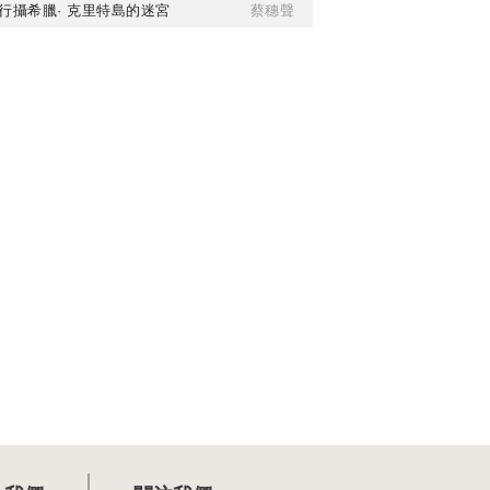
行攝希臘· 克里特島的迷宮
蔡穗聲