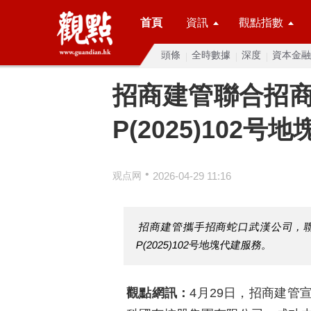
首頁
資訊
觀點指數
頭條
全時數據
深度
資本金融
招商建管聯合招
P(2025)102号
•
观点网
2026-04-29 11:16
招商建管攜手招商蛇口武漢公司，
P(2025)102号地塊代建服務。
觀點網訊：
4月29日，招商建管