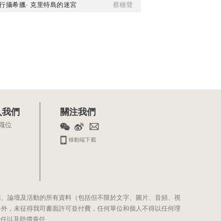
行攝希臘· 克里特島的迷宮
蔡穗聲
入我們
關注我們
職位
移動端下載
站、論壇及活動的所有資料（包括但不限於文字、圖片、音頻、視
料外，未征得我司書面許可並付費，任何單位和個人不得以任何理
責任以及賠償責任。