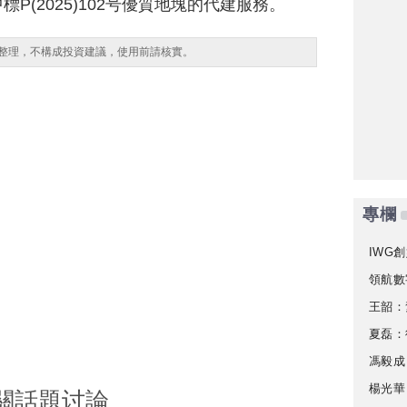
P(2025)102号優質地塊的代建服務。
整理，不構成投資建議，使用前請核實。
專欄
IWG創
領航數
王韶：
夏磊：
馮毅成
楊光華
關話題讨論