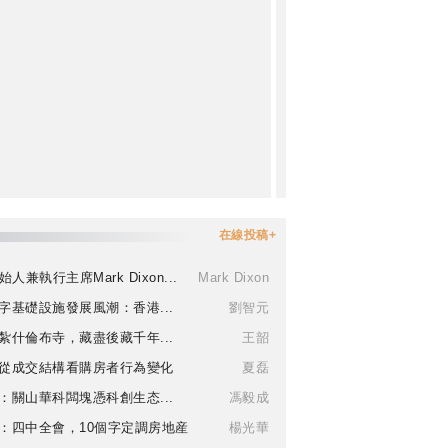
在線投稿+
始人兼執行主席Mark Dixon...
Mark Dixon
字基礎設施發展風潮：香港...
劉智元
紮什倫布寺，藏盡後藏千年...
王韶
從成交結構看購房者行為變化
夏磊
：關山華科闆塊憑科創生态...
馮毅成
：四中全會，10個字定調房地産
楊光華