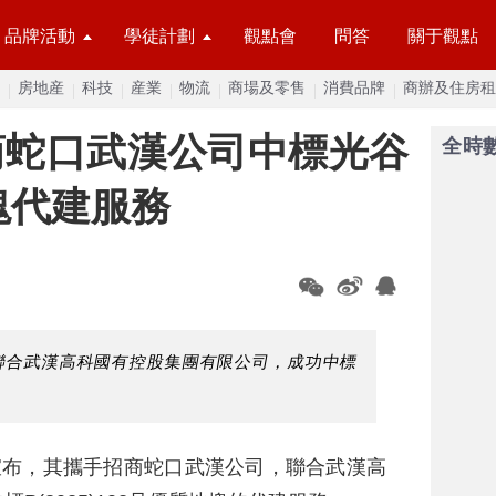
品牌活動
學徒計劃
觀點會
問答
關于觀點
房地産
科技
産業
物流
商場及零售
消費品牌
商辦及住房租
商蛇口武漢公司中標光谷
全時
地塊代建服務
聯合武漢高科國有控股集團有限公司，成功中標
宣布，其攜手招商蛇口武漢公司，聯合武漢高