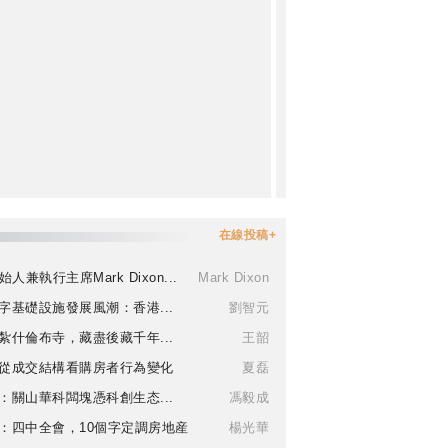
在線投稿+
始人兼執行主席Mark Dixon...
Mark Dixon
字基礎設施發展風潮：香港...
劉智元
紮什倫布寺，藏盡後藏千年...
王韶
從成交結構看購房者行為變化
夏磊
：關山華科闆塊憑科創生态...
馮毅成
：四中全會，10個字定調房地産
楊光華