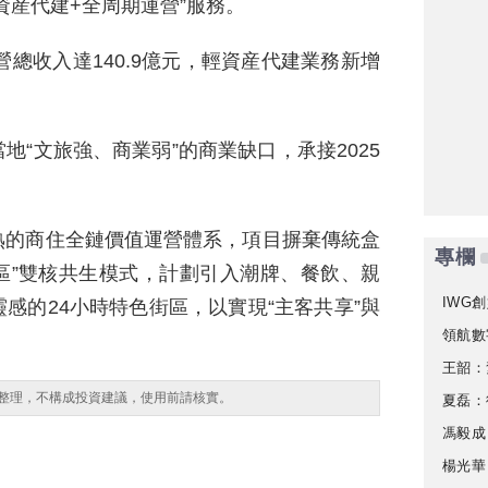
資産代建+全周期運營”服務。
營總收入達140.9億元，輕資産代建業務新增
“文旅強、商業弱”的商業缺口，承接2025
。
熟的商住全鏈價值運營體系，項目摒棄傳統盒
專欄
區”雙核共生模式，計劃引入潮牌、餐飲、親
IWG創
感的24小時特色街區，以實現“主客共享”與
領航數
王韶：
整理，不構成投資建議，使用前請核實。
夏磊：
馮毅成
楊光華