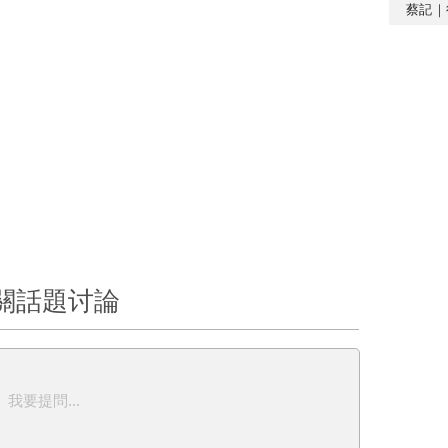
蔡記｜
關話題讨論
我要提問...