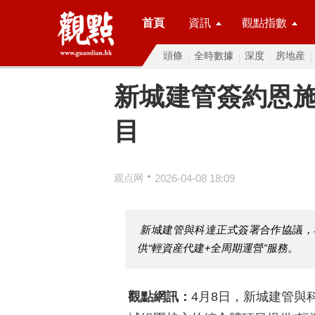
首頁
資訊
觀點指數
頭條
全時數據
深度
房地産
新城建管簽約恩
目
•
观点网
2026-04-08 18:09
新城建管與科達正式簽署合作協議，
供“輕資産代建+全周期運營”服務。
觀點網訊：
4月8日，新城建管與