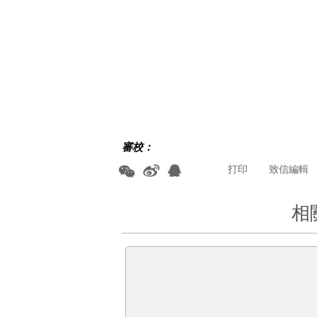
審校：
打印
致信編輯
相