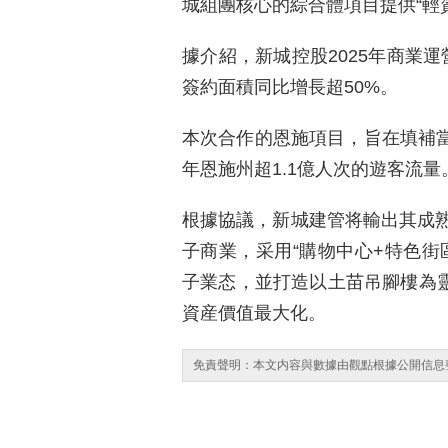
城組團核心的綜合體項目提供“輕
據介紹，新城控股2025年商業運
簽約面積同比增長超50%。
本次合作的恩施項目，旨在填補當地
年恩施州超1.1億人次的遊客流量
根據協議，新城建管将輸出其成
子商業，采用“購物中心+特色街
子業态，並打造以土苗吊腳樓為靈
資産價值最大化。
免責聲明：本文内容與數據由觀點根據公開信息