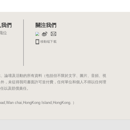
入我們
關注我們
職位
移動端下載
站、論壇及活動的所有資料（包括但不限於文字、圖片、音頻、視
料外，未征得我司書面許可並付費，任何單位和個人不得以任何理
責任以及賠償責任。
Wan chai,HongKong Island,HongKong. ）