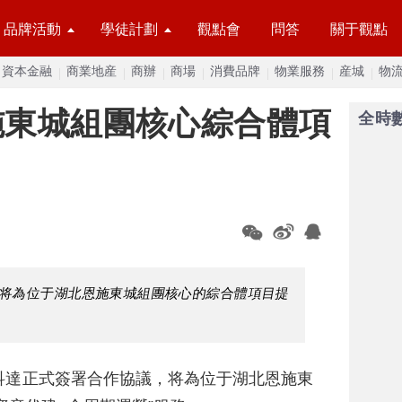
品牌活動
學徒計劃
觀點會
問答
關于觀點
資本金融
商業地産
商辦
商場
消費品牌
物業服務
産城
物
施東城組團核心綜合體項
全時
将為位于湖北恩施東城組團核心的綜合體項目提
科達正式簽署合作協議，将為位于湖北恩施東