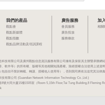
我們的産品
廣告服務
加
觀點會
會員服務
相關
觀點新媒體
廣告投放
觀點指數
服務條款
觀點品牌活動及培訓課程
息科技有限公司及廣州觀點信息資訊服務有限公司擁有及保留其主辦暨承辦網
排、軟件等）的所有權、版權等其他相關知識產權。除經授權合法使用上述資
（包括但不限於轉載、轉讓、授權他人使用等），否則我司將依法追究其法律
(Guandian Network Information Technology Co.,Ltd.)
5樓1505室（Room 5,15th Floor,Tai Tung Building,8 Fleming Road,
k