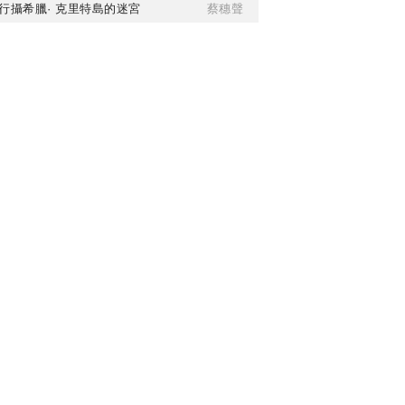
行攝希臘· 克里特島的迷宮
蔡穗聲