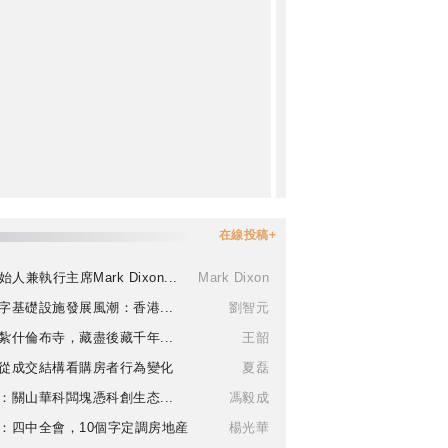
在線投稿+
始人兼執行主席Mark Dixon...
Mark Dixon
字基礎設施發展風潮：香港...
劉智元
紮什倫布寺，藏盡後藏千年...
王韶
從成交結構看購房者行為變化
夏磊
：關山華科闆塊憑科創生态...
馮毅成
：四中全會，10個字定調房地産
楊光華