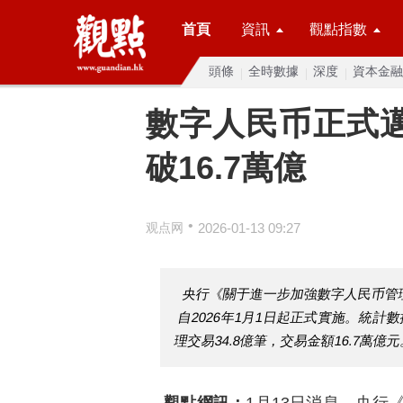
首頁
資訊
觀點指數
頭條
全時數據
深度
資本金融
數字人民币正式邁
破16.7萬億
•
观点网
2026-01-13 09:27
央行《關于進一步加強數字人民币管
自2026年1月1日起正式實施。統計
理交易34.8億筆，交易金額16.7萬億