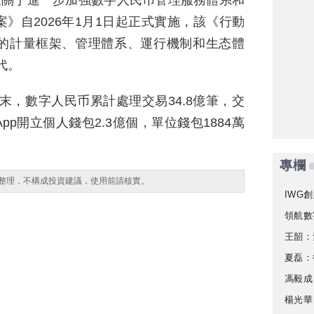
《關于進一步加強數字人民币管理服務體系和
》自2026年1月1日起正式實施，該《行動
的計量框架、管理體系、運行機制和生态體
代。
月末，數字人民币累計處理交易34.8億筆，交
pp開立個人錢包2.3億個，單位錢包1884萬
專欄
整理，不構成投資建議，使用前請核實。
IWG創
領航數
王韶：
夏磊：
馮毅成
楊光華