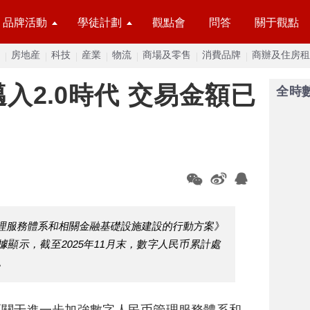
品牌活動
學徒計劃
觀點會
問答
關于觀點
房地産
科技
産業
物流
商場及零售
消費品牌
商辦及住房租
入2.0時代 交易金額已
全時
理服務體系和相關金融基礎設施建設的行動方案》
數據顯示，截至2025年11月末，數字人民币累計處
元。