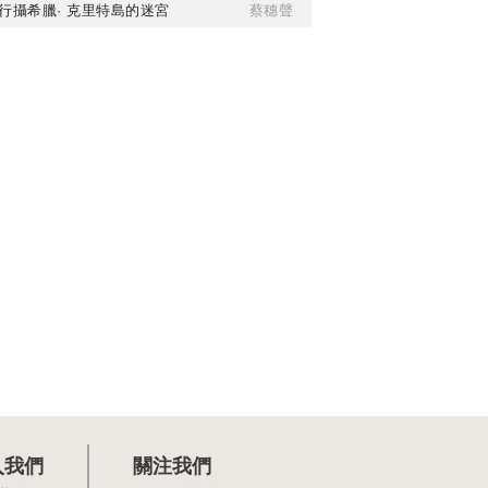
行攝希臘· 克里特島的迷宮
蔡穗聲
入我們
關注我們