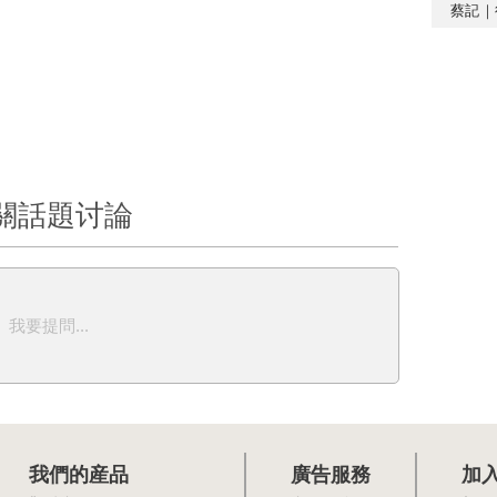
蔡記｜
關話題讨論
我要提問...
我們的産品
廣告服務
加