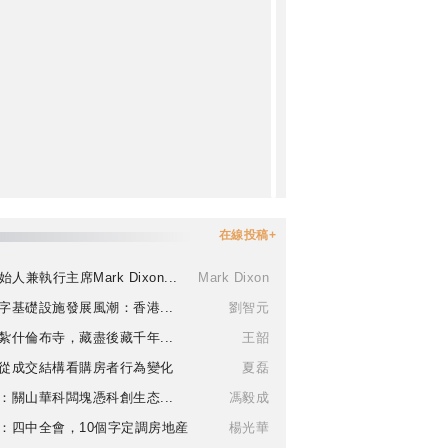
在線投稿+
始人兼執行主席Mark Dixon...
Mark Dixon
字基礎設施發展風潮：香港...
劉智元
紮什倫布寺，藏盡後藏千年...
王韶
從成交結構看購房者行為變化
夏磊
：關山華科闆塊憑科創生态...
馮毅成
：四中全會，10個字定調房地産
楊光華