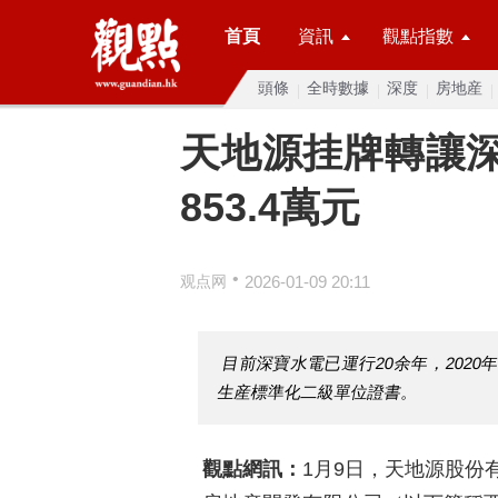
首頁
資訊
觀點指數
頭條
全時數據
深度
房地産
天地源挂牌轉讓深
853.4萬元
•
观点网
2026-01-09 20:11
目前深寶水電已運行20余年，202
生産標準化二級單位證書。
觀點網訊：
1月9日，天地源股份