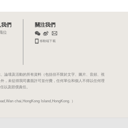
入我們
關注我們
職位
移動端下載
站、論壇及活動的所有資料（包括但不限於文字、圖片、音頻、視
料外，未征得我司書面許可並付費，任何單位和個人不得以任何理
責任以及賠償責任。
Wan chai,HongKong Island,HongKong. ）