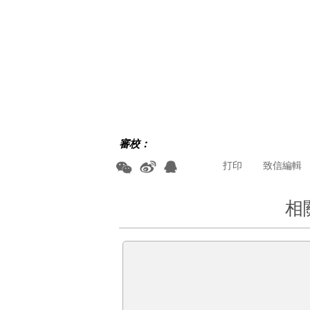
審校：
打印
致信編輯
相