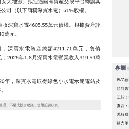
西安天地源）拟通過國有資産交易平台轉讓其
公司（以下簡稱深寶水電）51%股權。
深寶水電4605.55萬元債權。根據資産評
40萬元。
日，深寶水電資産總額4211.71萬元，負債
萬元；2025年1-8月深寶水電營業收入319.59萬
專欄
IWG創
020年，深寶水電取得綠色小水電示範電站及
領航數
書。
王韶：
整理，不構成投資建議，使用前請核實。
夏磊：
馮毅成
楊光華