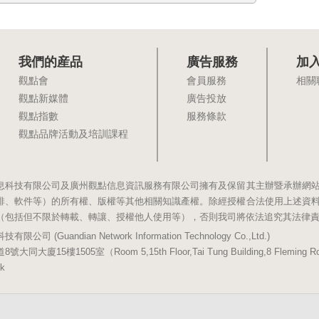
我們的産品
廣告服務
加
觀點會
會員服務
相關
觀點新媒體
廣告投放
觀點指數
服務條款
觀點品牌活動及培訓課程
息科技有限公司及廣州觀點信息資訊服務有限公司擁有及保留其主辦暨承辦網
排、軟件等）的所有權、版權等其他相關知識產權。除經授權合法使用上述資
（包括但不限於轉載、轉讓、授權他人使用等），否則我司將依法追究其法律
(Guandian Network Information Technology Co.,Ltd.)
5樓1505室（Room 5,15th Floor,Tai Tung Building,8 Fleming Road,
k