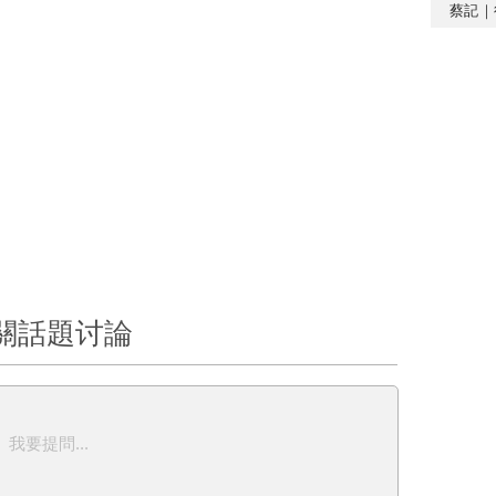
蔡記｜
關話題讨論
我要提問...