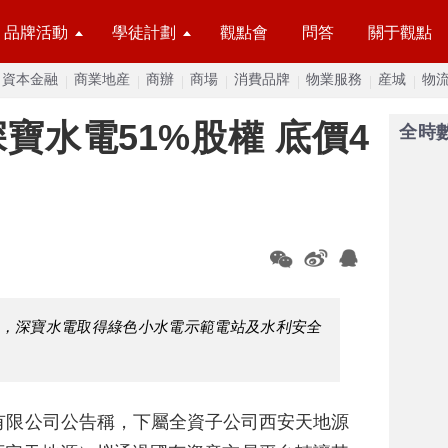
品牌活動
學徒計劃
觀點會
問答
關于觀點
資本金融
商業地産
商辦
商場
消費品牌
物業服務
産城
物
寶水電51%股權 底價4
全時
0年，深寶水電取得綠色小水電示範電站及水利安全
有限公司公告稱，下屬全資子公司西安天地源