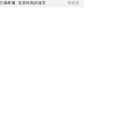
行攝希臘· 克里特島的迷宮
蔡穗聲