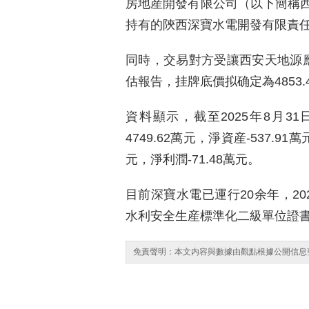
房地産開發有限公司（以下簡稱
持有的陝西深寶水電開發有限責任
同時，交易對方受讓西安天地源應收
估報告，挂牌底價拟确定為4853.
資料顯示，截至2025年8月31
4749.62萬元，淨資産-537.91
元，淨利潤-71.48萬元。
目前深寶水電已運行20余年，2
水利安全生産標準化二級單位證
免責聲明：本文内容與數據由觀點根據公開信息