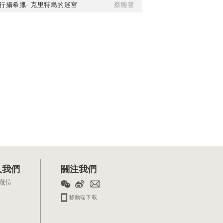
行攝希臘· 克里特島的迷宮
蔡穗聲
入我們
關注我們
職位
移動端下載