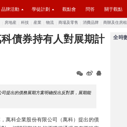
品牌活動
學徒計劃
觀點會
問答
關于觀點
房地産
科技
産業
物流
商場及零售
消費品牌
商辦及住房租
萬科債券持有人對展期計
全時
公司提出的債務展期方案明确投出反對票，展期能
稱，萬科企業股份有限公司（萬科）提出的債