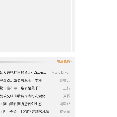
在線投稿+
始人兼執行主席Mark Dixon...
Mark Dixon
字基礎設施發展風潮：香港...
劉智元
紮什倫布寺，藏盡後藏千年...
王韶
從成交結構看購房者行為變化
夏磊
：關山華科闆塊憑科創生态...
馮毅成
：四中全會，10個字定調房地産
楊光華