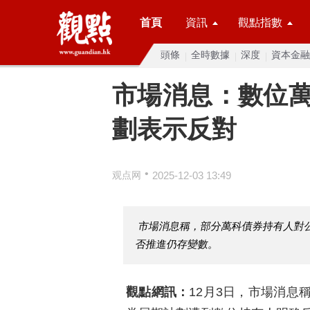
首頁
資訊
觀點指數
頭條
全時數據
深度
資本金融
市場消息：數位
劃表示反對
•
观点网
2025-12-03 13:49
市場消息稱，部分萬科債券持有人對
否推進仍存變數。
觀點網訊：
12月3日，市場消息