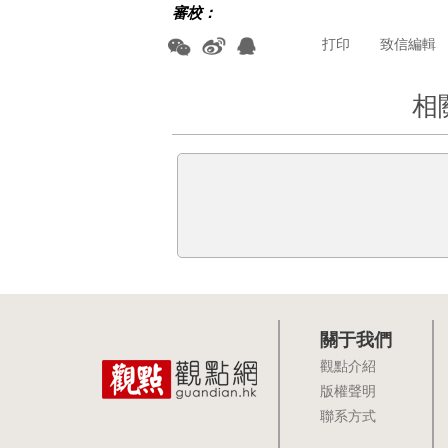
審校：
打印
致信編輯
相
關于我們
觀點介紹
版權聲明
聯系方式