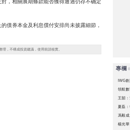
反對，相關展期條款能否獲得通過仍存不确定
及的債券本金及利息償付安排尚未披露細節，
整理，不構成投資建議，使用前請核實。
專欄
IWG創
領航數
王韶：
夏磊：
馮毅成
楊光華