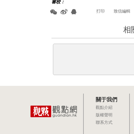
審校：
打印
致信編輯
相
關于我們
觀點介紹
版權聲明
聯系方式