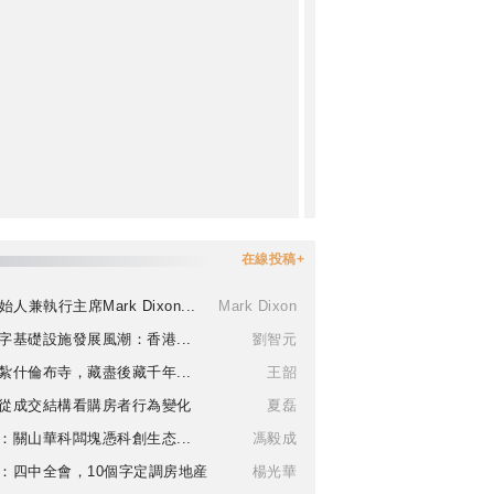
在線投稿+
始人兼執行主席Mark Dixon...
Mark Dixon
字基礎設施發展風潮：香港...
劉智元
紮什倫布寺，藏盡後藏千年...
王韶
從成交結構看購房者行為變化
夏磊
：關山華科闆塊憑科創生态...
馮毅成
：四中全會，10個字定調房地産
楊光華