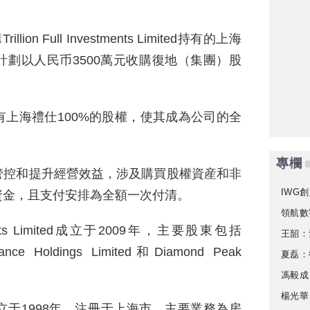
。
n Full Investments Limited持有的上海
計劃以人民币3500萬元收購復地（集團）股
上海禮仕100%的股權，使其成為公司的全
專欄
管控和提升經營效益，涉及購買股權資産和非
IWG創
資金，且支付安排為全額一次付清。
領航數
stments Limited成立于2009年，主要股東包括
王韶：
hance Holdings Limited和Diamond Peak
夏磊：
馮毅成
楊光華
于1998年，注冊于上海市，主要業務為房