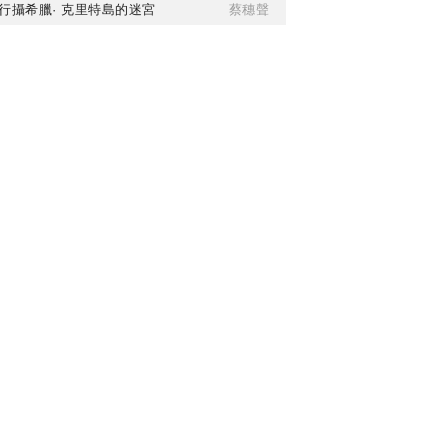
行攝希臘· 克里特島的迷宮
蔡穗聲