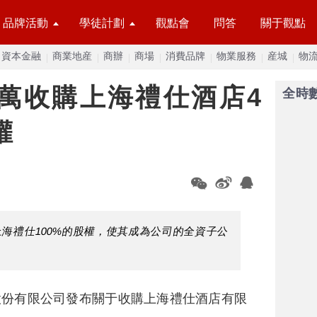
品牌活動
學徒計劃
觀點會
問答
關于觀點
資本金融
商業地産
商辦
商場
消費品牌
物業服務
産城
物
0萬收購上海禮仕酒店4
全時
權
海禮仕100%的股權，使其成為公司的全資子公
股份有限公司發布關于收購上海禮仕酒店有限