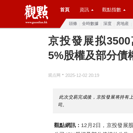
首頁
資訊
觀點指數
頭條
全時數據
深度
房地産
京投發展拟350
5%股權及部分債
•
观点网
2025-12-02 20:19
此次交易完成後，京投發展将持有上
司。
觀點網訊：
12月2日，京投發展