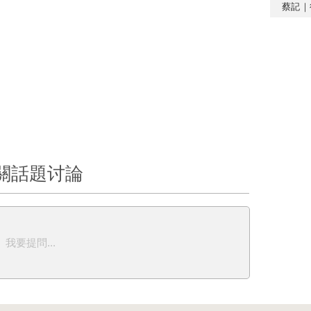
蔡記｜
關話題讨論
我要提問...