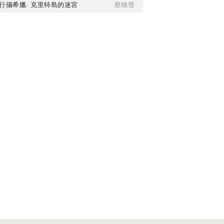
行攝希臘· 克里特島的迷宮
蔡穗聲