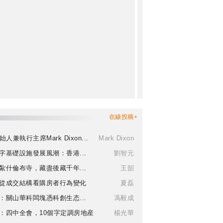
在線投稿+
始人兼執行主席Mark Dixon...
Mark Dixon
字基礎設施發展風潮：香港...
劉智元
紮什倫布寺，藏盡後藏千年...
王韶
從成交結構看購房者行為變化
夏磊
：關山華科闆塊憑科創生态...
馮毅成
：四中全會，10個字定調房地産
楊光華