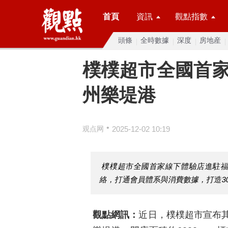
首頁
資訊
觀點指數
頭條
全時數據
深度
房地産
樸樸超市全國首
州樂堤港
•
观点网
2025-12-02 10:19
樸樸超市全國首家線下體驗店進駐福州
絡，打通會員體系與消費數據，打造3
觀點網訊：
近日，樸樸超市宣布