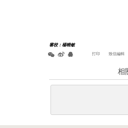
審校：楊曉敏
打印
致信編輯
相