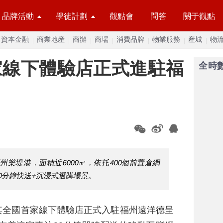
品牌活動
學徒計劃
觀點會
問答
關于觀點
資本金融
商業地産
商辦
商場
消費品牌
物業服務
産城
物
家線下體驗店正式進駐福
全時
樂堤港，面積近6000㎡，依托400個前置倉網
0分鐘快送+沉浸式選購場景。
其全國首家線下體驗店正式入駐福州遠洋德呈