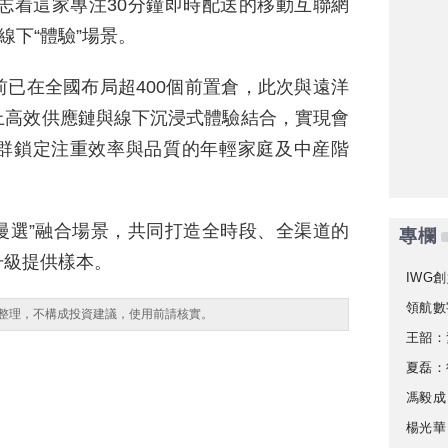
標志着這家專注30分鐘即時配送的移動互聯網
線下“體驗”場景。
已在全國布局超400個前置倉，此次與遠洋
上高效供應鏈與線下沉浸式體驗結合，實現會
群鎖定注重效率與品質的年輕家庭及中産階
慢選”融合場景，共同打造全時段、全渠道的
專欄
升級提供樣本。
IWG創
領航數
整理，不構成投資建議，使用前請核實。
王韶：
夏磊：
馮毅成
楊光華