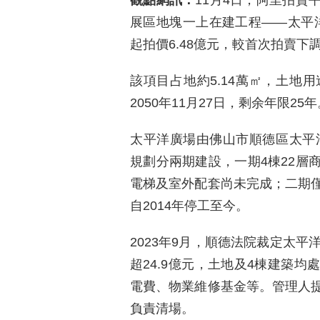
觀點網訊：
11月4日，阿里拍賣
展區地塊一上在建工程——太平洋廣
起拍價6.48億元，較首次拍賣下調
該項目占地約5.14萬㎡，土地
2050年11月27日，剩余年限25年
太平洋廣場由佛山市順德區太平洋
規劃分兩期建設，一期4棟22層
電梯及室外配套尚未完成；二期
自2014年停工至今。
2023年9月，順德法院裁定太平
超24.9億元，土地及4棟建築
電費、物業維修基金等。管理人
負責清場。