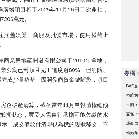
平台披露，佛山市順德區陳村鎮吳家圍綜合發
場項目将于2025年11月16日二次開拍，
7206萬元。
用途涵蓋娛樂、商服及批發市場，使用權截止
。
商業房地産開發有限公司于2010年拿地，
商業公寓已封頂且完工進度逾80%，但消防、
專欄
僅完成少量樁基。因開發商資金鏈斷裂，項目
IWG創
領航數
洋房企破産清算，截至當年11月申報債權總額
王韶：
夏磊：
均處抵押狀态，買受人需自行承擔可能欠繳的水
馮毅成
提示，成交價款付清即視為標的現狀移交，不
楊光華