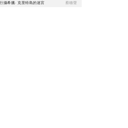
行攝希臘· 克里特島的迷宮
蔡穗聲