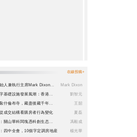
在線投稿+
始人兼執行主席Mark Dixon...
Mark Dixon
字基礎設施發展風潮：香港...
劉智元
紮什倫布寺，藏盡後藏千年...
王韶
從成交結構看購房者行為變化
夏磊
：關山華科闆塊憑科創生态...
馮毅成
：四中全會，10個字定調房地産
楊光華