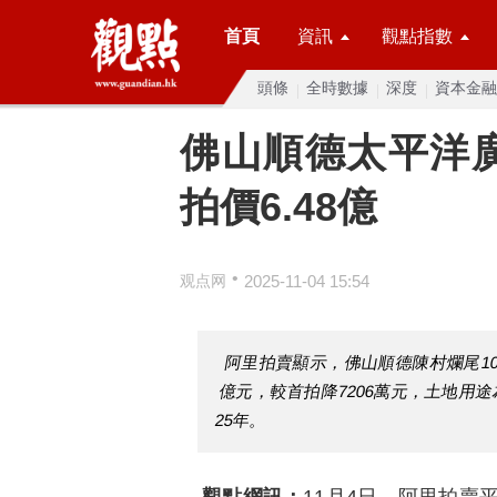
首頁
資訊
觀點指數
頭條
全時數據
深度
資本金融
佛山順德太平洋廣
拍價6.48億
•
观点网
2025-11-04 15:54
阿里拍賣顯示，佛山順德陳村爛尾10年
億元，較首拍降7206萬元，土地用途
25年。