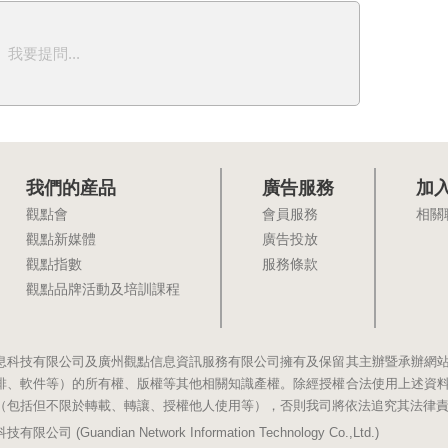
我要提問...
我們的産品
廣告服務
加
觀點會
會員服務
相關
觀點新媒體
廣告投放
觀點指數
服務條款
觀點品牌活動及培訓課程
息科技有限公司及廣州觀點信息資訊服務有限公司擁有及保留其主辦暨承辦網
排、軟件等）的所有權、版權等其他相關知識產權。除經授權合法使用上述資
（包括但不限於轉載、轉讓、授權他人使用等），否則我司將依法追究其法律
(Guandian Network Information Technology Co.,Ltd.)