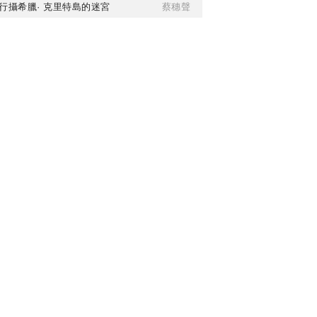
行攝希臘· 克里特島的迷宮
蔡穗聲