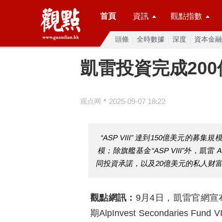
首頁
資訊
觀點指數
頭條
全時數據
深度
資本金融
凱雷投資完成20
•
观点网
2025-09-07 18:22
“ASP VIII” 達到150億美元的
模；除旗艦基金“ASP VIII”外，凱雷 
同投資承諾，以及20億美元的私人财
觀點網訊：
9月4日，凱雷官網宣布
期AlpInvest Secondaries F