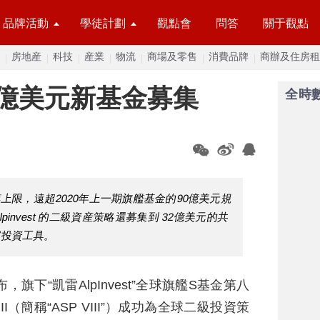
品牌活動
學徒計劃
觀點會
問答
關于觀點
房地産
科技
産業
物流
商場及零售
消費品牌
商辦及住房租
0億美元新基金募集
全時
募集規模上限，遠超2020年上一期旗艦基金的90億美元規
Alpinvest 的二級資産策略還募集到 32億美元的共
富投資工具。
，旗下“凱雷AlpInvest”全球旗艦S基金第八
und VIII（簡稱“ASP VIII”）成功為全球二級投資策