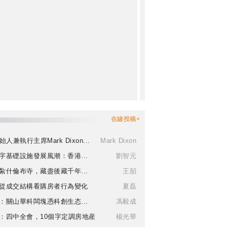
在線投稿+
始人兼執行主席Mark Dixon...
Mark Dixon
字基礎設施發展風潮：香港...
劉智元
紮什倫布寺，藏盡後藏千年...
王韶
從成交結構看購房者行為變化
夏磊
：關山華科闆塊憑科創生态...
馮毅成
：四中全會，10個字定調房地産
楊光華