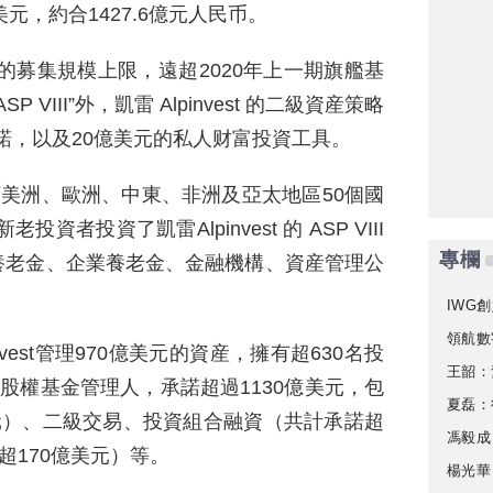
0億美元，約合1427.6億元人民币。
0億美元的募集規模上限，遠超2020年上一期旗艦基
VIII”外，凱雷 Alpinvest 的二級資産策略
承諾，以及20億美元的私人财富投資工具。
丁美洲、歐洲、中東、非洲及亞太地區50個國
者投資了凱雷Alpinvest 的 ASP VIII
專欄
養老金、企業養老金、金融機構、資産管理公
IWG創
領航數
Invest管理970億美元的資産，擁有超630名投
王韶：
股權基金管理人，承諾超過1130億美元，包
夏磊：
元）、二級交易、投資組合融資（共計承諾超
馮毅成
超170億美元）等。
楊光華