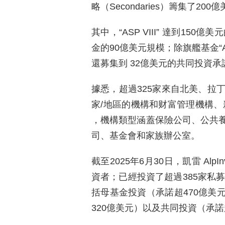
略（Secondaries）籌集了20
其中，“ASP VIII” 達到15
金的90億美元規模；除旗艦基金“ASP 
還募集到 32億美元的共同投資
據悉，超過325家來自北美、拉
家/地區的機構和财富管理機構、新老投資
，機構類型涵蓋保險公司、公共
司、基金會和家族辦公室。
截至2025年6月30日，凱雷 Alp
資者；已經投資了超過385家私募
括母基金投資（承諾超470億美
320億美元）以及共同投資（承諾