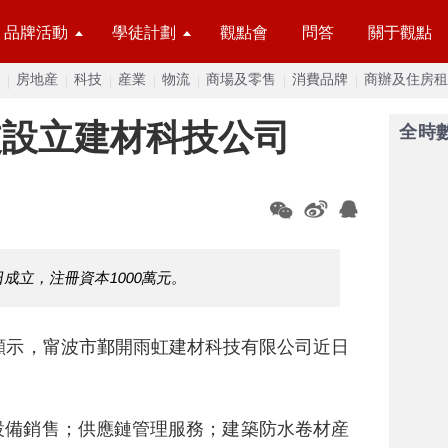
品牌活動
學徒計劃
觀點會
問答
關于觀點
房地産
科技
産業
物流
商場及零售
消費品牌
商辦及住房租
波設立建材科技公司
全時
成立，注冊資本1000萬元。
顯示，甯波市鄞開雨虹建材科技有限公司近日
設備銷售；供應鏈管理服務；建築防水卷材産