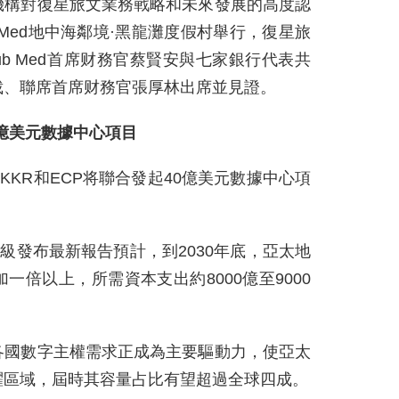
機構對復星旅文業務戰略和未來發展的高度認
 Med地中海鄰境·黑龍灘度假村舉行，復星旅
b Med首席财務官蔡賢安與七家銀行代表共
裁、聯席首席财務官張厚林出席並見證。
0億美元數據中心項目
KKR和ECP将聯合發起40億美元數據中心項
級發布最新報告預計，到2030年底，亞太地
倍以上，所需資本支出約8000億至9000
各國數字主權需求正成為主要驅動力，使亞太
躍區域，屆時其容量占比有望超過全球四成。