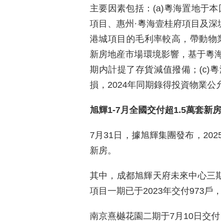
主要因素包括：(a)粵海置地于
項目、惠州·粵海壹桂府項目及深
港城項目的毛利率較高，帶動物業銷
新房地産市場環境影響，基于粵
期内計提了存貨減值撥備；(c)
損，2024年同期錄得投資物業公
旭輝1-7月全國交付超1.5萬套新
7月31日，據旭輝集團發布，2025
新房。
其中，成都旭輝天府未來中心三期1
項目一期已于2023年交付973戶
南京熹樾花園二期于7月10日交付