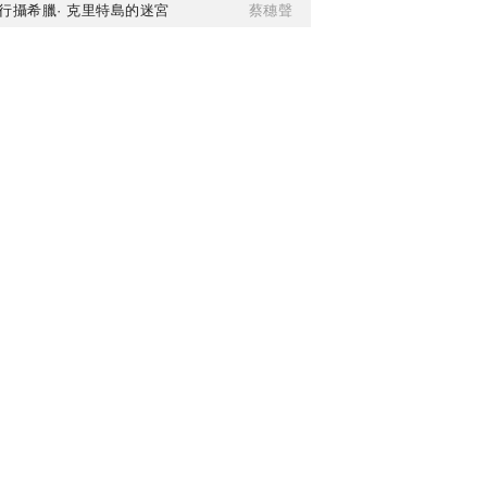
行攝希臘· 克里特島的迷宮
蔡穗聲