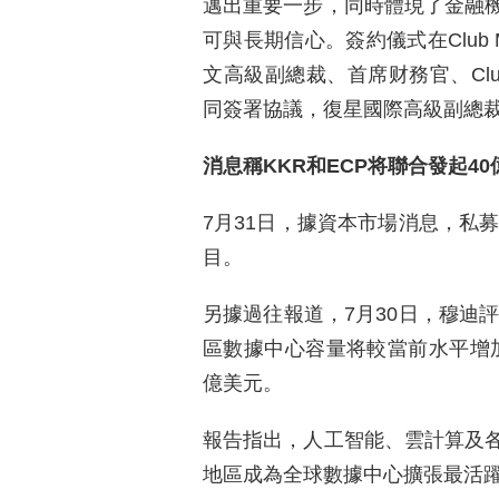
邁出重要一步，同時體現了金融
可與長期信心。簽約儀式在Club
文高級副總裁、首席财務官、Clu
同簽署協議，復星國際高級副總
消息稱KKR和ECP将聯合發起4
7月31日，據資本市場消息，私募
目。
另據過往報道，7月30日，穆迪評
區數據中心容量将較當前水平增加一
億美元。
報告指出，人工智能、雲計算及
地區成為全球數據中心擴張最活