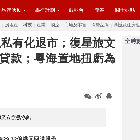
品牌活動
學徒計劃
觀點會
問答
關于觀點
房地産
科技
産業
物流
商場及零售
消費品牌
商辦及住房租
城拟私有化退市；復星旅文
全時
團貸款；粵海置地扭虧為
以及有意思的事。
29.32億港元回購股份