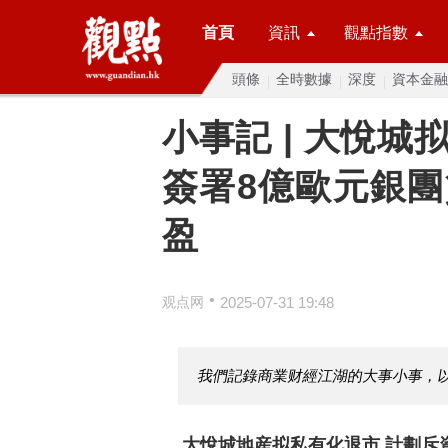
首頁
資訊
觀點指數
頭條
全時數據
深度
資本金融
小事記 | 大悅
簽署8億歐元銀
盈
•
观点网
2025-07-31 19:48
我們記錄商業财經江湖的大事小事，
大悅城地産拟私有化退市 計劃斥資