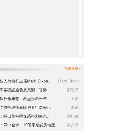
在線投稿+
始人兼執行主席Mark Dixon...
Mark Dixon
字基礎設施發展風潮：香港...
劉智元
紮什倫布寺，藏盡後藏千年...
王韶
從成交結構看購房者行為變化
夏磊
：關山華科闆塊憑科創生态...
馮毅成
：四中全會，10個字定調房地産
楊光華