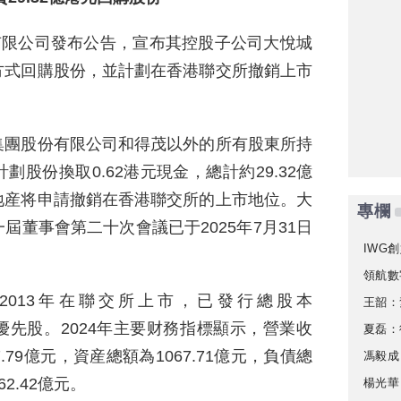
有限公司發布公告，宣布其控股子公司大悅城
方式回購股份，並計劃在香港聯交所撤銷上市
集團股份有限公司和得茂以外的所有股東所持
股份換取0.62港元現金，總計約29.32億
地産将申請撤銷在香港聯交所的上市地位。大
專欄
董事會第二十次會議已于2025年7月31日
IWG創
領航數
，2013年在聯交所上市，已發行總股本
王韶：
股和優先股。2024年主要财務指標顯示，營業收
夏磊：
.79億元，資産總額為1067.71億元，負債總
馮毅成
2.42億元。
楊光華