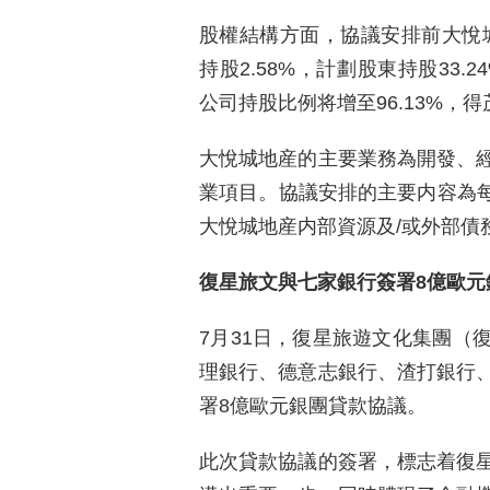
股權結構方面，協議安排前大悅城
持股2.58%，計劃股東持股33
公司持股比例将增至96.13%，得茂
大悅城地産的主要業務為開發、
業項目。協議安排的主要内容為每
大悅城地産内部資源及/或外部債
復星旅文與七家銀行簽署8億歐元
7月31日，復星旅遊文化集團（
理銀行、德意志銀行、渣打銀行
署8億歐元銀團貸款協議。
此次貸款協議的簽署，標志着復