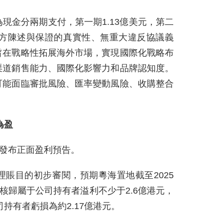
現金分兩期支付，第一期1.13億美元，第二
雙方陳述與保證的真實性、無重大違反協議義
旨在戰略性拓展海外市場，實現國際化戰略布
渠道銷售能力、國際化影響力和品牌認知度。
可能面臨審批風險、匯率變動風險、收購整合
為盈
司發布正面盈利預告。
賬目的初步審閱，預期粵海置地截至2025
核歸屬于公司持有者溢利不少于2.6億港元，
司持有者虧損為約2.17億港元。