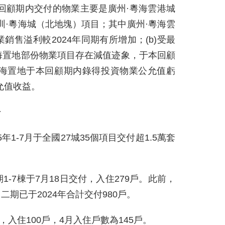
本回顧期内交付的物業主要是廣州·粵海雲港城
圳·粵海城（北地塊）項目；其中廣州·粵海雲
售溢利較2024年同期有所增加；(b)受最
海置地部份物業項目存在減值迹象，于本回顧
粵海置地于本回顧期内錄得投資物業公允值虧
允值收益。
房
年1-7月于全國27城35個項目交付超1.5萬套
-7棟于7月18日交付，入住279戶。此前，
，二期已于2024年合計交付980戶。
，入住100戶，4月入住戶數為145戶。